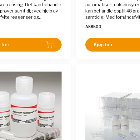
yre-rensing. Det kan behandle
automatisert nukleinsyre
 prøver samtidig ved hjelp av
kan behandle opptil 48 pr
fylte reagenser og
samtidig. Med forhåndsfyl
sprogrammerte metoder.
kassetter og intuitive pr
AS8500
entet bruker paramagnetiske
reduserer denne enheten
r for å binde og rense DNA og
håndteringstid og minimer
ulike prøvetyper på 25-60
brukerfeil, og sikrer pålite
 her
Kjøp her
, avhengig av prøvetypen.
konsistente resultater. Den
for bruk i applikasjoner s
qPCR, og gir rask og effek
av DNA og RNA fra ulike p