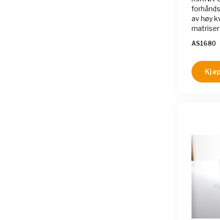
forhånds
av høy k
matriser
AS1680
Kjøp