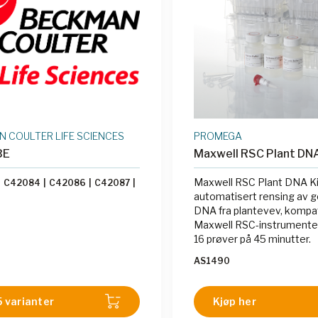
 COULTER LIFE SCIENCES
PROMEGA
BE
Maxwell RSC Plant DNA
Maxwell RSC Plant DNA Kit
|
C42084
|
C42086
|
C42087
|
automatisert rensing av 
DNA fra plantevev, kompa
Maxwell RSC-instrumentet 
16 prøver på 45 minutter.
AS1490
5 varianter
Kjøp her