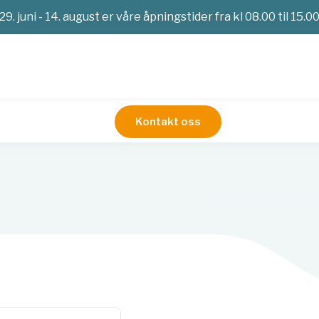
29. juni - 14. august er våre åpningstider fra kl 08.00 til 15.0
Kontakt oss
Nukleinsyreekstraksjon