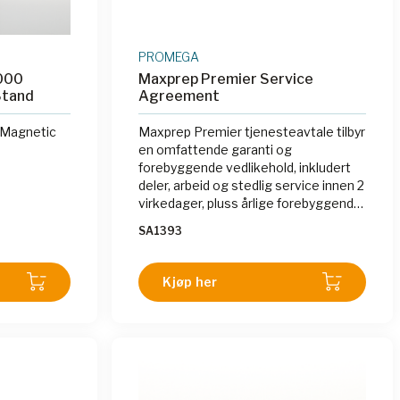
PROMEGA
000
Maxprep Premier Service
Stand
Agreement
 Magnetic
Maxprep Premier tjenesteavtale tilbyr
en omfattende garanti og
forebyggende vedlikehold, inkludert
deler, arbeid og stedlig service innen 2
virkedager, pluss årlige forebyggende
vedlikeholdsbesøk.
SA1393
Kjøp her