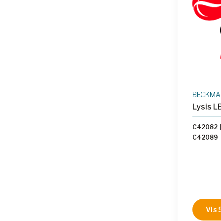
BECKMAN
Lysis L
C42082
C42089
Vis 