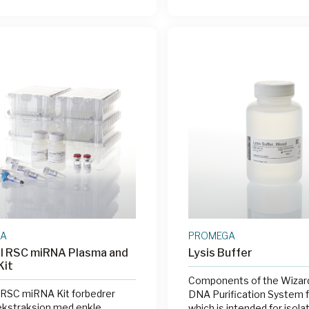
GA
PROMEGA
l RSC miRNA Plasma and
Lysis Buffer
Kit
Components of the Wizar
 RSC miRNA Kit forbedrer
DNA Purification System f
kstraksjon med enkle,
which is intended for isola