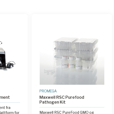
PROMEGA
ument
Maxwell RSC Purefood
Pathogen Kit
nt fra
Maxwell RSC PureFood GMO og
attform for