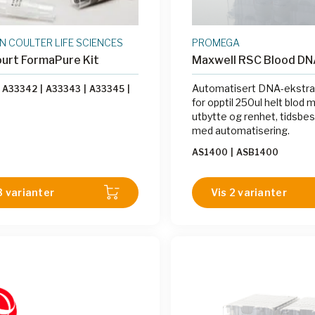
 COULTER LIFE SCIENCES
PROMEGA
urt FormaPure Kit
Maxwell RSC Blood DN
Automatisert DNA-ekstra
A33342
|
A33343
|
A33345
|
for opptil 250ul helt blod 
utbytte og renhet, tidsbe
med automatisering.
AS1400
|
ASB1400
3 varianter
Vis 2 varianter