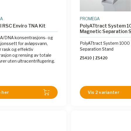
GA
PROMEGA
 RSC Enviro TNA Kit
PolyATtract System 1
Magnetic Separation 
NA/DNA konsentrasjons- og
PolyATtract System 1000
jonssett for avløpsvann,
Separation Stand
r rask og effektiv
asjon og rensing av totale
Z5410
|
Z5420
yrer uten ultracentrifugering.
 her
Vis 2 varianter