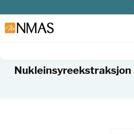
NMAS hjem
Produkter
Livsvitenskap
Molekylærbiologi
Nukleinsyreekstraksjon