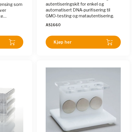
autentiseringskit for enkel og
rensing som
automatisert DNA-purifisering til
øver
GMO-testing og matautentisering.
te
ogramvare,
AS1660
er
lige og
Kjøp her
 er ideell
om NGS og
tiv rensing
røvetyper.