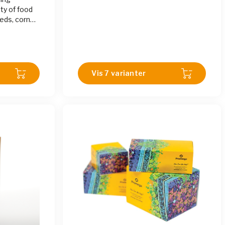
ty of food
eds, corn
 soy milk,
 oil, etc.
Vis 7 varianter