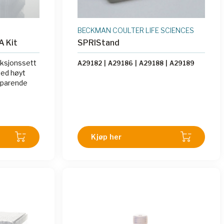
BECKMAN COULTER LIFE SCIENCES
A Kit
SPRIStand
ksjonssett
A29182
|
A29186
|
A29188
|
A29189
med høyt
sparende
Kjøp her