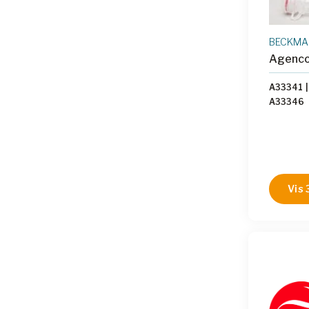
BECKMAN
Agenco
A33341
|
A33346
Vis 