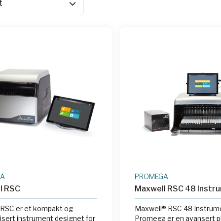
GA
PROMEGA
l RSC
Maxwell RSC 48 Instr
 RSC er et kompakt og
Maxwell® RSC 48 Instrume
sert instrument designet for
Promega er en avansert pl