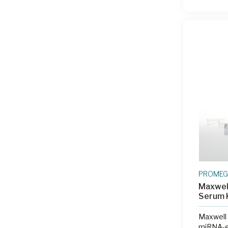
PROME
Maxwel
Serum 
Maxwell
miRNA-e