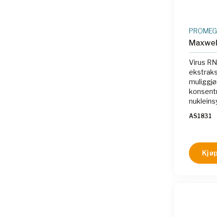
PROME
Maxwell
Virus R
ekstraks
muliggjø
konsentr
nukleins
AS1831
Kjøp