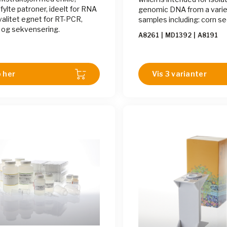
fylte patroner, ideelt for RNA
genomic DNA from a varie
valitet egnet for RT-PCR,
samples including: corn se
 og sekvensering.
meal, soy beans, soy flour,
A8261
|
MD1392
|
A8191
corn oil, soybean oil, canola
 her
Vis 3 varianter