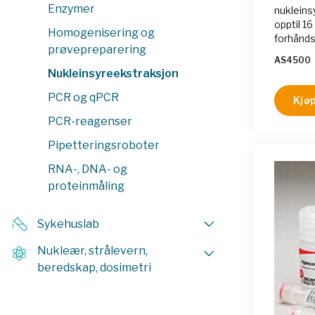
Enzymer
nukleins
opptil 16
Homogenisering og
forhånds
prøvepreparering
forhånd
AS4500
Instrum
Nukleinsyreekstraksjon
partikle
RNA fra 
PCR og qPCR
Kjøp
minutter
PCR-reagenser
Pipetteringsroboter
RNA-, DNA- og
proteinmåling
Sykehuslab
Nukleær, strålevern,
beredskap, dosimetri