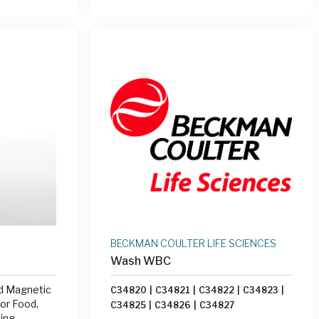
BECKMAN COULTER LIFE SCIENCES
Wash WBC
d Magnetic
C34820
|
C34821
|
C34822
|
C34823
|
or Food,
C34825
|
C34826
|
C34827
ting