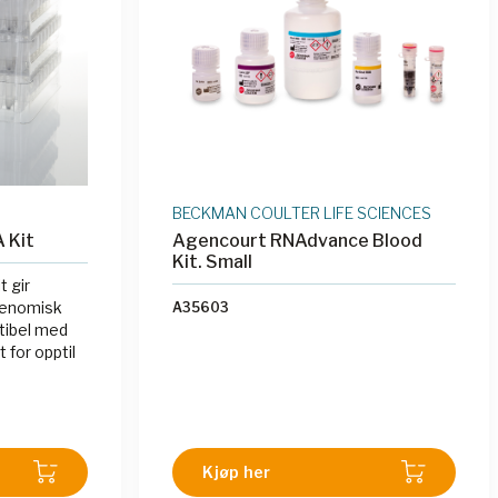
BECKMAN COULTER LIFE SCIENCES
 Kit
Agencourt RNAdvance Blood
Kit. Small
 gir
genomisk
A35603
tibel med
for opptil
Kjøp her