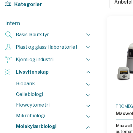
Kategorier
Intern
Basis labutstyr
Plast og glass i laboratoriet
Kjemi og industri
Livsvitenskap
Biobank
Cellebiologi
Flowcytometri
PROME
Maxwel
Mikrobiologi
Maxwell
Molekylærbiologi
automati