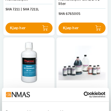
liter
SHA 7211
|
SHA 7211L
SHA 6765005
Kjøp her
Kjøp her
EPREDIA
EPREDIA
Hematoxylin Gill 2, 2 x 1
Hematoxylin HARRIS,
liter
Acidified, 2 x 1 liter