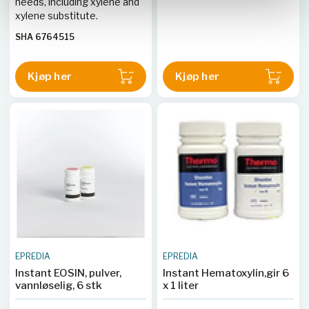
needs, including xylene and
xylene substitute.
SHA 6764515
Kjøp her
Kjøp her
EPREDIA
EPREDIA
Instant EOSIN, pulver,
Instant Hematoxylin,gir 6
vannløselig, 6 stk
x 1 liter