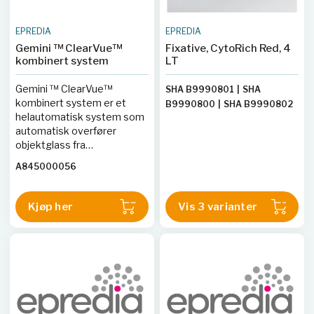
EPREDIA
EPREDIA
Gemini ™ ClearVue™
Fixative, CytoRich Red, 4
kombinert system
LT
Gemini ™ ClearVue™
SHA B9990801
|
SHA
kombinert system er et
B9990800
|
SHA B9990802
helautomatisk system som
|
SHA B9990804
|
SHA
automatisk overfører
B9990803
objektglass fra
fargemaskinen til
A845000056
dekkglassmaskinen
Kjøp her
Vis 3 varianter