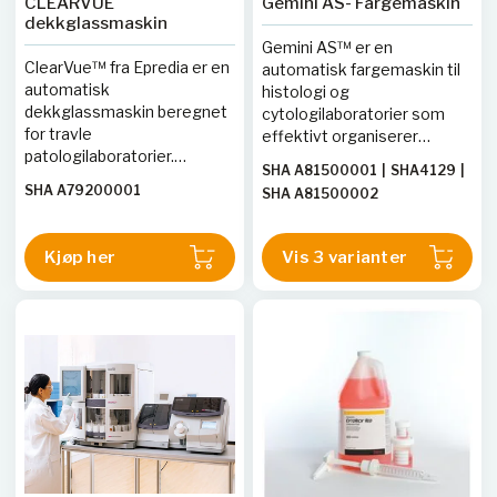
CLEARVUE
Gemini AS- Fargemaskin
dekkglassmaskin
Gemini AS™ er en
ClearVue™ fra Epredia er en
automatisk fargemaskin til
automatisk
histologi og
dekkglassmaskin beregnet
cytologilaboratorier som
for travle
effektivt organiserer
patologilaboratorier.
arbeidsflyten for farging av
SHA A81500001
|
SHA4129
|
Instrumentet håndterer
utstryk og snitt på
SHA A79200001
SHA A81500002
både histologi- og
laboratoriet.
cytologiprøver samtidig
uten behov for
Kjøp her
Vis 3 varianter
brukerinteraksjon,
gjenkjenner objektglass
optisk og doserer
monteringsmedium
automatisk. Opptil 5 stativer
med objektglass kan lastes
inn samtidig og ClearVue
håndterer opptil 11 stativer
om gangen med «load-on-
demand»-funksjonalitet.