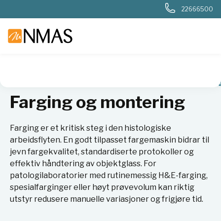
22666500
NMAS hjem
Produkter
Sykehuslab
Patologi
Farging o
Farging og montering
Farging er et kritisk steg i den histologiske
arbeidsflyten. En godt tilpasset fargemaskin bidrar til
jevn fargekvalitet, standardiserte protokoller og
effektiv håndtering av objektglass. For
patologilaboratorier med rutinemessig H&E-farging,
spesialfarginger eller høyt prøvevolum kan riktig
utstyr redusere manuelle variasjoner og frigjøre tid.