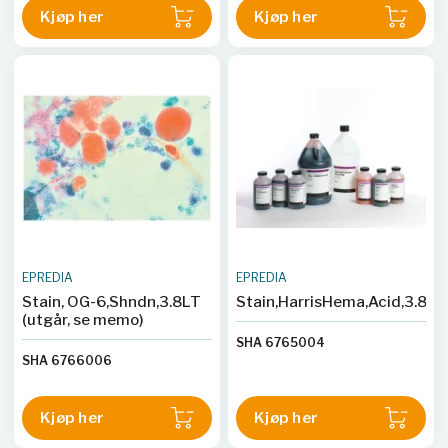
Kjøp her
Kjøp her
EPREDIA
EPREDIA
Stain, OG-6,Shndn,3.8LT
Stain,HarrisHema,Acid,3.8LT
(utgår, se memo)
SHA 6765004
SHA 6766006
Kjøp her
Kjøp her