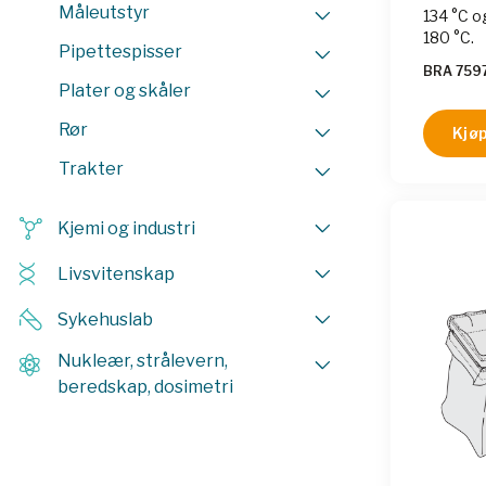
Måleutstyr
134 °C o
180 °C.
Pipettespisser
BRA 759
Plater og skåler
Rør
Kjøp
Trakter
Kjemi og industri
Livsvitenskap
Sykehuslab
Nukleær, strålevern,
beredskap, dosimetri