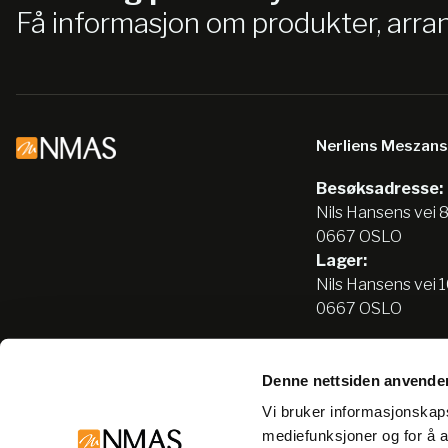
Få informasjon om produkter, arr
Nerliens Meszan
Besøksadresse:
Nils Hansens vei 
0667 OSLO
Lager:
Nils Hansens vei 
0667 OSLO
Denne nettsiden anvende
Tlf:
22666500
Vi bruker informasjonskapsl
info@nmas.no
mediefunksjoner og for å a