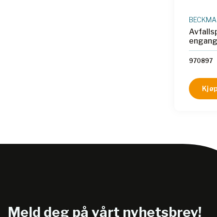
BECKMAN
Avfalls
engang
970897
Kjøp
Meld deg på vårt nyhetsbrev!