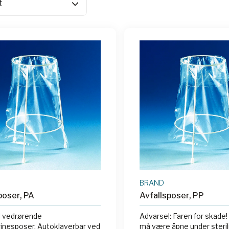
BRAND
poser, PA
Avfallsposer, PP
l vedrørende
Advarsel: Faren for skade!
eringsposer. Autoklaverbar ved
må være åpne under sterili