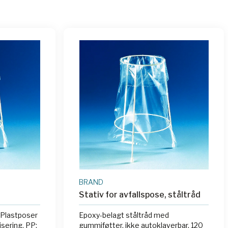
BRAND
Stativ for avfallspose, ståltråd
 Plastposer
Epoxy-belagt ståltråd med
sering. PP:
gummiføtter, ikke autoklaverbar. 120