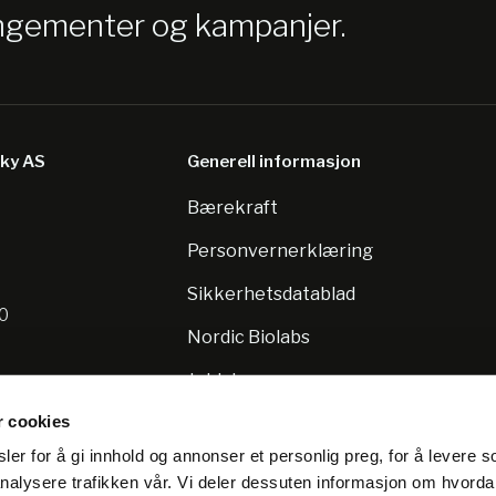
angementer og kampanjer.
sky AS
Generell informasjon
Bærekraft
8
Personvernerklæring
Sikkerhetsdatablad
10
Nordic Biolabs
Jobb hos oss
r cookies
er for å gi innhold og annonser et personlig preg, for å levere s
nalysere trafikken vår. Vi deler dessuten informasjon om hvorda