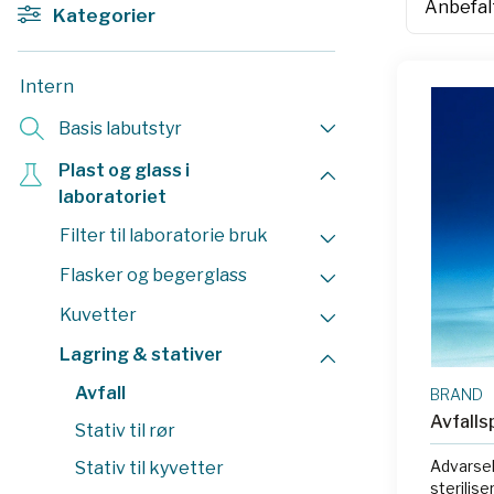
Kategorier
Intern
Basis labutstyr
Plast og glass i
laboratoriet
Filter til laboratorie bruk
Flasker og begerglass
Kuvetter
Lagring & stativer
Avfall
BRAND
Avfalls
Stativ til rør
Advarse
Stativ til kyvetter
sterilis