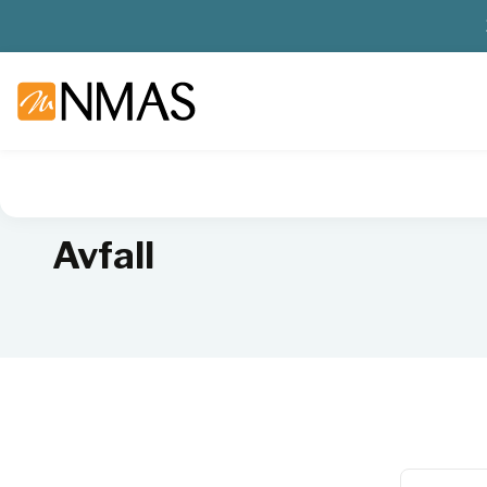
NMAS hjem
Produkter
Plast og glass i laboratoriet
Lagri
Avfall