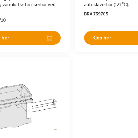
g varmluftssteriliserbar ved
autoklaverbar (121 °C).
BRA 759705
710
 her
Kjøp her