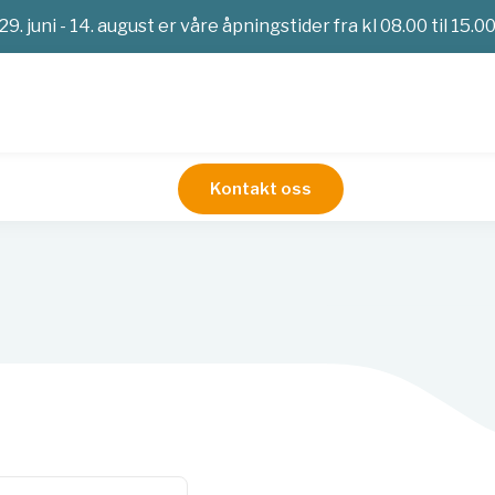
29. juni - 14. august er våre åpningstider fra kl 08.00 til 15.0
Kontakt oss
ng & stativer
Avfall