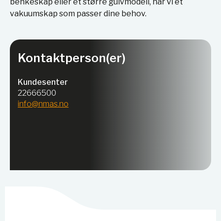
benkeskap eller et større gulvmodell, har vi et
vakuumskap som passer dine behov.
Kontaktperson(er)
Kundesenter
22666500
info@nmas.no