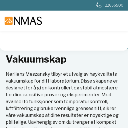
22666500
NMAS hjem
Produkter
Basis labutstyr
Varmeskap og ovn
Vakuumskap
Nerliens Meszansky tilbyr et utvalg av høykvalitets
vakuumskap for ditt laboratorium. Disse skapene er
designet for å gi en kontrollert og stabil atmosfære
for dine sensitive prøver og eksperimenter. Med
avanserte funksjoner som temperaturkontroll,
luftfiltrering og brukervennlige grensesnitt, sikrer
våre vakuumskap at dine resultater er nøyaktige og
pålitelige. Uavhengig av om du trenger et kompakt