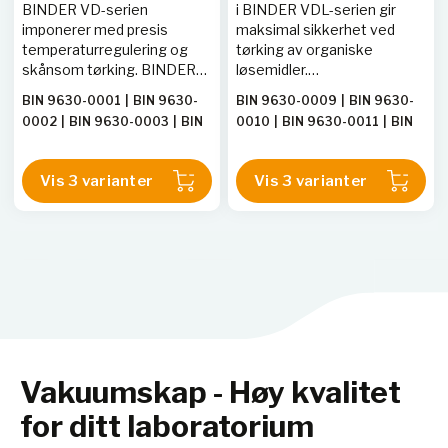
BINDER VD-serien
i BINDER VDL-serien gir
imponerer med presis
maksimal sikkerhet ved
temperaturregulering og
tørking av organiske
skånsom tørking. BINDERs
løsemidler.
patenterte
Eksplosjonsbeskyttet skap
BIN 9630-0001
|
BIN 9630-
BIN 9630-0009
|
BIN 9630-
ekspansjonshylleteknologi
med klassifisering etter
0002
|
BIN 9630-0003
|
BIN
0010
|
BIN 9630-0011
|
BIN
optimaliserer i tillegg
ATEX-direktivet 2014/34/EU:
9630-0005
|
BIN 9630-0006
9630-0014
|
BIN 9630-0013
varmeoverføringen. Hyllene
EX II 2/3/- G IIB T3 Gb/Gc/- X.
|
BIN 9630-0007
|
BIN 9630-0015
kan flyttes for fleksibel
Vis 3 varianter
Vis 3 varianter
plassering, og skapets
innside er enkel å rengjøre.
Vakuumskap - Høy kvalitet
for ditt laboratorium