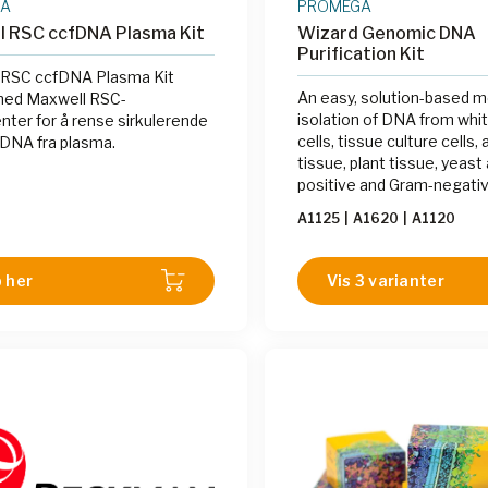
GA
PROMEGA
l RSC ccfDNA Plasma Kit
Wizard Genomic DNA
Purification Kit
 RSC ccfDNA Plasma Kit
An easy, solution-based m
med Maxwell RSC-
isolation of DNA from whi
nter for å rense sirkulerende
cells, tissue culture cells,
e DNA fra plasma.
tissue, plant tissue, yeas
positive and Gram-negativ
A1125
|
A1620
|
A1120
 her
Vis 3 varianter