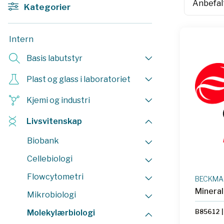
Kategorier
Intern
Basis labutstyr
Plast og glass i laboratoriet
Kjemi og industri
Livsvitenskap
Biobank
Cellebiologi
Flowcytometri
BECKMAN
Mineral
Mikrobiologi
Molekylærbiologi
B85612
|