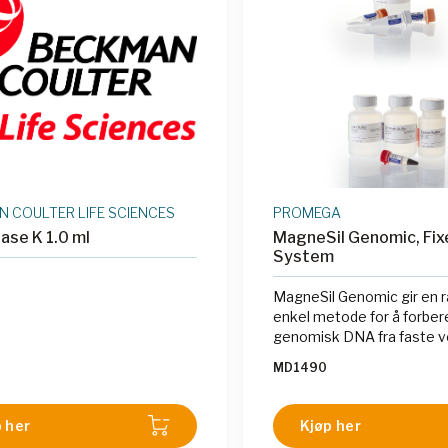
 COULTER LIFE SCIENCES
PROMEGA
ase K 1.0 ml
MagneSil Genomic, Fix
System
MagneSil Genomic gir en 
enkel metode for å forbe
genomisk DNA fra faste v
MD1490
 her
Kjøp her