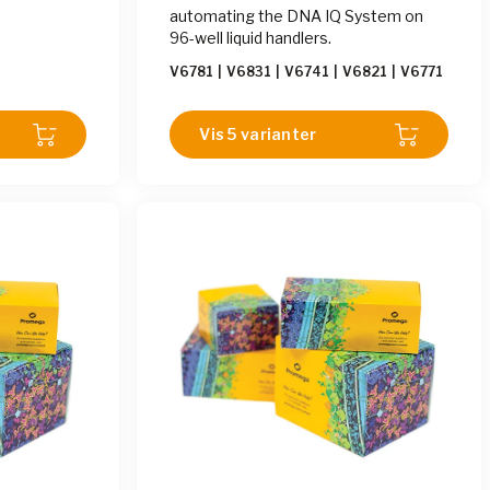
automating the DNA IQ System on
96-well liquid handlers.
V6781
|
V6831
|
V6741
|
V6821
|
V6771
Vis 5 varianter