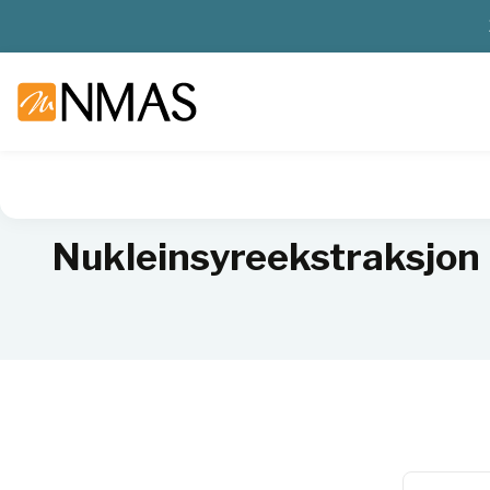
NMAS hjem
Produkter
Livsvitenskap
Molekylærbiologi
Nukleinsyreekstraksjon