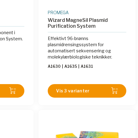
PROMEGA
Wizard MagneSil Plasmid
Purification System
ponent i
Effektivt 96-brønns
ion System.
plasmidrensingssystem for
automatisert sekvensering og
molekylærbiologiske teknikker.
A1630
|
A1635
|
A1631
Vis 3 varianter