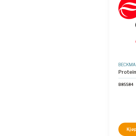
BECKMAN
Protein
B85584
Kjøp