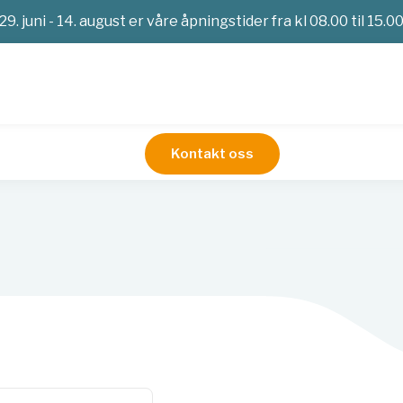
29. juni - 14. august er våre åpningstider fra kl 08.00 til 15.0
Kontakt oss
Nukleinsyreekstraksjon