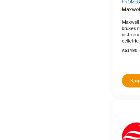
PROME
Maxwel
Maxwell
brukes 
instrume
cellefri
AS1480
Kjøp