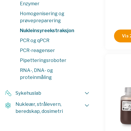
Enzymer
Homogenisering og
prøvepreparering
Nukleinsyreekstraksjon
Vis 
PCR og qPCR
PCR-reagenser
Pipetteringsroboter
RNA-, DNA- og
proteinmåling
Sykehuslab
Nukleær, strålevern,
beredskap, dosimetri