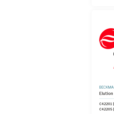
BECKMAN
Elution
C42201
|
C42205