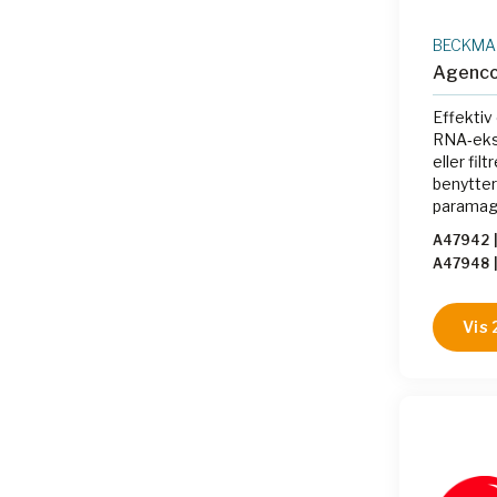
BECKMAN
Agenco
Effekti
RNA‑ekst
eller fil
benytter
paramagn
total RNA
A47942
av kolon
A47948
Vis 