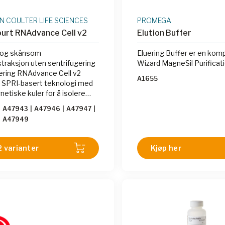
 COULTER LIFE SCIENCES
PROMEGA
urt RNAdvance Cell v2
Elution Buffer
v og skånsom
Eluering Buffer er en kom
raksjon uten sentrifugering
Wizard MagneSil Purificat
trering RNAdvance Cell v2
A1655
 SPRI‑basert teknologi med
etiske kuler for å isolere
 fra cellekulturer – uten bruk
|
A47943
|
A47946
|
A47947
|
ner eller organiske løsemidler
|
A47949
2 varianter
Kjøp her