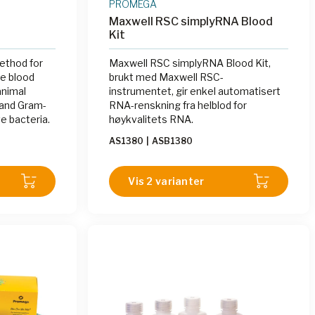
PROMEGA
Maxwell RSC simplyRNA Blood
Kit
ethod for
Maxwell RSC simplyRNA Blood Kit,
te blood
brukt med Maxwell RSC-
 animal
instrumentet, gir enkel automatisert
t and Gram-
RNA-renskning fra helblod for
e bacteria.
høykvalitets RNA.
AS1380
|
ASB1380
Vis 2 varianter