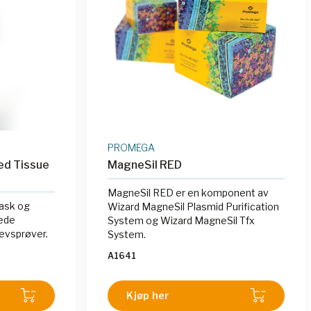
PROMEGA
ed Tissue
MagneSil RED
MagneSil RED er en komponent av
rask og
Wizard MagneSil Plasmid Purification
rede
System og Wizard MagneSil Tfx
evsprøver.
System.
A1641
Kjøp her