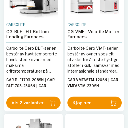
CARBOLITE
CARBOLITE
CG-BLF - HT Bottom
CG-VMF - Volatile Matter
Loading Furnaces
Furnaces
Carbolite Gero BLF-serien
Carbolite Gero VMF-serien
består av høyt tempererte
består av ovner spesielt
bunnlastede ovner med
utviklet for å teste flyktige
maksimal
stoffer i kull, i samsvar med
driftstemperaturer på
internasjonale standarder
1600 °C, 1700 °C eller
som ASTM D3175-11 og ISO
CAR BLF1703-208SN
|
CAR
CAR VMFASTM-120SN
|
CAR
1800 °C. Disse ovnene har
562:2010. Disse ovnene er
BLF1703-230SN
|
CAR
VMFASTM-230SN
kammerkapasiteter fra 3 til
designet for å sikre
BLF1803-208SN
|
CAR
21 liter og er utstyrt med en
nøyaktige og pålitelige
BLF1803-230SN
elektrisk drevet
målinger av flyktige
Vis 2 varianter
Kjøp her
heisplattform som løfter
komponenter ved høye
prøven inn i det oppvarmede
temperaturer i fravær av
området. Dette designet gir
luft.
enkel lasting av prøver og