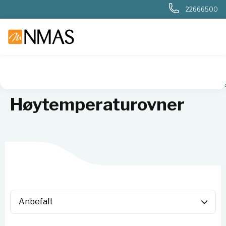
22666500
NMAS hjem
Produkter
Basis labutstyr
Varmeskap og ovn
Høytemperaturovner