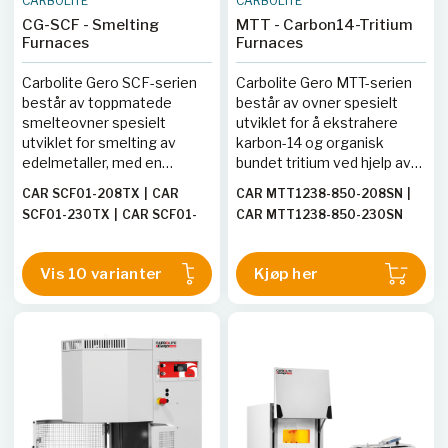
CARBOLITE
CARBOLITE
CG-SCF - Smelting
MTT - Carbon14-Tritium
Furnaces
Furnaces
Carbolite Gero SCF-serien
Carbolite Gero MTT-serien
består av toppmatede
består av ovner spesielt
smelteovner spesielt
utviklet for å ekstrahere
utviklet for smelting av
karbon-14 og organisk
edelmetaller, med en
bundet tritium ved hjelp av
maksimal driftstemperatur
katalysatorassistert
CAR SCF01-208TX
|
CAR
CAR MTT1238-850-208SN
|
på 1400 °C. Disse ovnene er
forbrenning. Denne
SCF01-230TX
|
CAR SCF01-
CAR MTT1238-850-230SN
robust konstruert med
metoden sikrer fullstendig
400TN
|
CAR SCF04-208TX
|
kraftige stålrør og
forbrenning av alle termiske
CAR SCF04-230TX
|
CAR
sinkbelagte stålplater, og er
nedbrytningsprodukter, som
Vis 10 varianter
Kjøp her
SCF04-400TN
|
CAR SCF08-
tilgjengelige i tre størrelser.
deretter kan fanges opp for
208TX
|
CAR SCF08-230TX
|
SCF 1-modellen har et
væskescintillasjonsanalyse.
CAR SCF08-400TN
|
CAR
enkelt kammer, mens de
MTT-ovnen har en stor
SCF24-208TX
|
CAR SCF24-
større modellene har doble
prøvekapasitet på opptil
kamre med separate lokk.
230TX
|
CAR SCF24-400TN
|
20 ml, noe som gir mer
nøyaktige målinger.
CAR SCF48-208TX
|
CAR
SCF48-230TX
|
CAR SCF48-
400TN