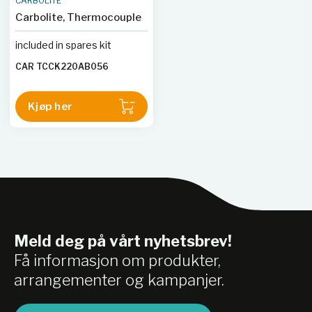
CARBOLITE
komponenter, spesielt de
GPCMA245-400TN
Carbolite, Thermocouple
som er produsert via DMLS.
Denne serien av ovner kan
included in spares kit
valgfritt spesifiseres for å
overholde AMS2750F
CAR TCCK220AB056
Nadcap klasse 1 for
romfartsapplikasjoner.
Kjøp her
Meld deg på vårt nyhetsbrev!
Få informasjon om produkter,
arrangementer og kampanjer.