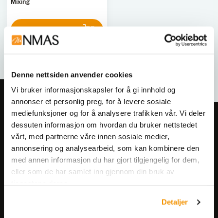
Mixing
en kapasitet fra 10 til 400
liter, gir disse tankene stor
fleksibilitet for ulike
Kjøp her
applikasjoner. De er
konstruert med
høykvalitets glass og plast
for å sikre kjemisk resistens
og langvarig holdbarhet. De
Denne nettsiden anvender cookies
modulære designene gjør
Vi bruker informasjonskapsler for å gi innhold og
det enkelt å tilpasse
annonser et personlig preg, for å levere sosiale
tankene til spesifikke
mediefunksjoner og for å analysere trafikken vår. Vi deler
behov, og de er enkle å
Meld deg på vårt nyhetsbrev!
integrere med eksisterende
dessuten informasjon om hvordan du bruker nettstedet
prosessutstyr.
Få informasjon om produkter,
vårt, med partnerne våre innen sosiale medier,
annonsering og analysearbeid, som kan kombinere den
arrangementer og kampanjer.
med annen informasjon du har gjort tilgjengelig for dem,
eller som de har samlet inn gjennom din bruk av
Meld på nyhetsbrev
tjenestene deres.
Detaljer