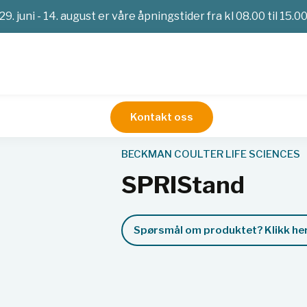
29. juni - 14. august er våre åpningstider fra kl 08.00 til 15.0
Kontakt oss
Nukleinsyreekstraksjon
SPRIStand
BECKMAN COULTER LIFE SCIENCES
SPRIStand
Spørsmål om produktet? Klikk her