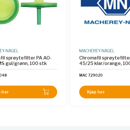
EY-NAGEL
MACHEREY-NAGEL
il sprøytefilter PA AO-
Chromafil sprøytefilte
S gul/grønn, 100 stk
45/25 klar/orange, 10
048
MAC 729020
 her
Kjøp her