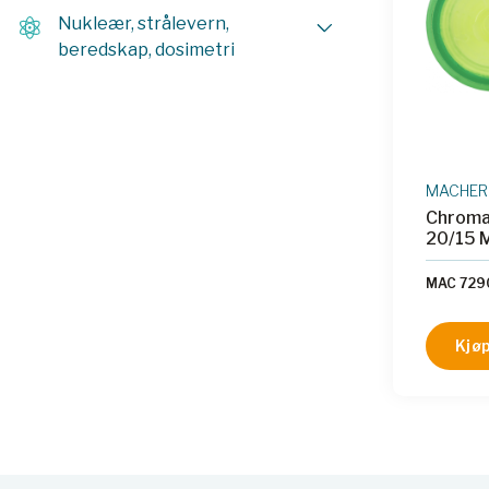
Nukleær, strålevern,
beredskap, dosimetri
MACHER
Chromaf
20/15 M
MAC 729
Kjøp