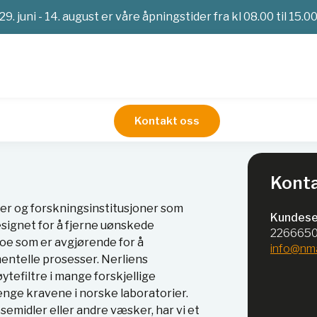
29. juni - 14. august er våre åpningstider fra kl 08.00 til 15.0
Kontakt oss
 til laboratorie bruk
Sprøytefilter
Konta
ier og forskningsinstitusjoner som
Kundese
esignet for å fjerne uønskede
226665
noe som er avgjørende for å
info@nm
entelle prosesser. Nerliens
ytefiltre i mange forskjellige
renge kravene i norske laboratorier.
øsemidler eller andre væsker, har vi et