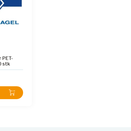
r PET-
0 stk