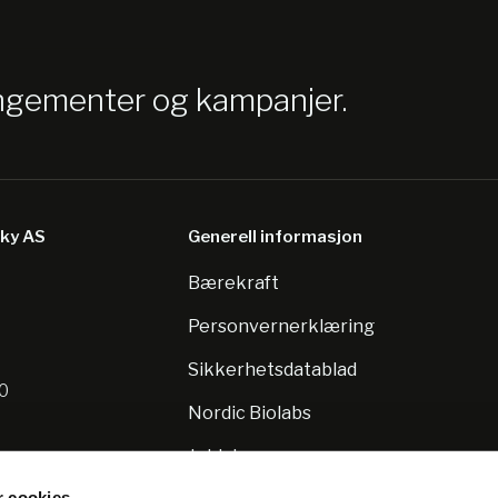
angementer og kampanjer.
sky AS
Generell informasjon
Bærekraft
8
Personvernerklæring
Sikkerhetsdatablad
10
Nordic Biolabs
Jobb hos oss
r cookies