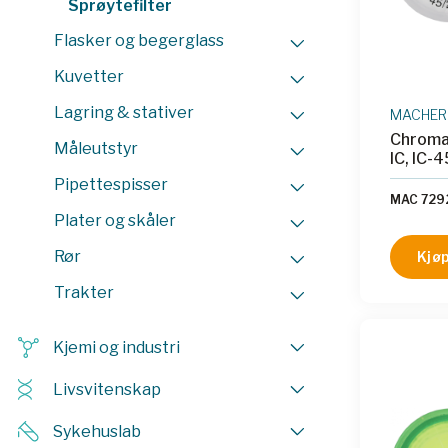
Sprøytefilter
Flasker og begerglass
Kuvetter
Lagring & stativer
MACHER
Chromaf
Måleutstyr
IC, IC-
Pipettespisser
MAC 729
Plater og skåler
Rør
Kjøp
Trakter
Kjemi og industri
Livsvitenskap
Sykehuslab