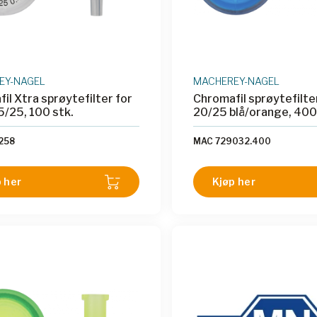
EY-NAGEL
MACHEREY-NAGEL
il Xtra sprøytefilter for
Chromafil sprøytefilte
45/25, 100 stk.
20/25 blå/orange, 400
258
MAC 729032.400
 her
Kjøp her