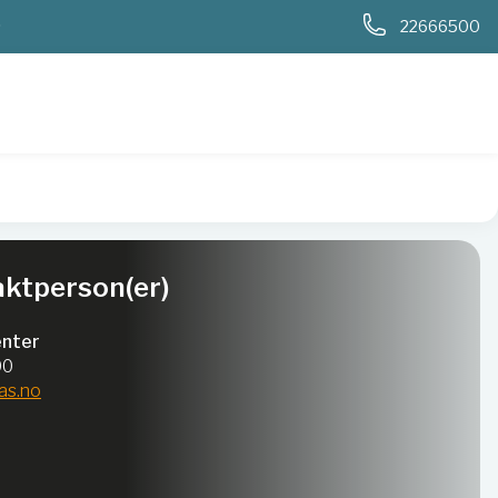
0
22666500
ktperson(er)
nter
00
as.no