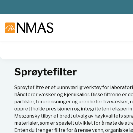
NMAS hjem
Produkter
Plast og glass i laboratoriet
Filter
Sprøytefilter
Sprøytefiltre er et uunnværlig verktøy for laborator
håndterer væsker og kjemikalier. Disse filtrene er d
partikler, forurensninger og urenheter fra væsker, 
opprettholde presisjonen og integriteten i eksperim
Meszansky tilbyr et bredt utvalg av høykvalitets sprø
materialer, som er spesielt utviklet for å møte de st
Enten du trenger filtre for å rense vann, organiske l