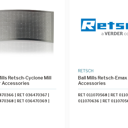
RETSCH
ills Retsch-Cyclone Mill
Ball Mills Retsch-Emax
r Accessories
Accessories
6470366
|
RET 036470367
|
RET 011070568
|
RET 011
6470368
|
RET 036470369
|
011070636
|
RET 0110705
140011
|
RET 036080110
|
011070564
|
RET 014620
550008
|
RET 057420032
014620313
|
RET 0146203
014620312
|
RET 014620
024860051
|
RET 992000