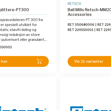
RETSCH
plittere-PT300
Ball Mills Retsch-MM2
Accessories
sprøvedeleren PT 300 fra
r spesielt utviklet for
RET 050680006
|
RET 22
ativ, støvfri deling og
RET 224550001
|
RET 224
ssig reduksjon av store
RET 224550006
|
RET 224
pulverisert eller granulært
RET 224550004
|
RET 222
riale. Ved å velge ulike
RET 222220002
|
RET 222
050003
moduler kan man bestemme
RET 222220004
|
RET 222
orholdet og dermed
RET 014620008
|
RET 01
umet. PT 300 er tilgjengelig i
 her
RET 014620113
Vis 21 varianter
|
RET 014
asjoner for deling av enten 30
014620194
|
RET 014620
er 60 liter prøvemateriale.
024620051
|
RET 024620
024620057
|
RET 024620
024620061
|
RET 024620
024620184
|
RET 0311101
992000017