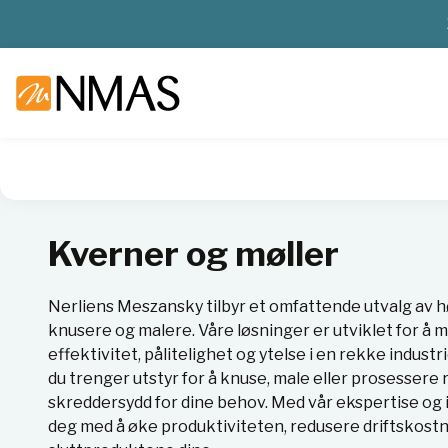
NMAS hjem
Produkter
Basis labutstyr
Kverner og mølle
Kverner og møller
Nerliens Meszansky tilbyr et omfattende utvalg av h
knusere og malere. Våre løsninger er utviklet for å 
effektivitet, pålitelighet og ytelse i en rekke indus
du trenger utstyr for å knuse, male eller prosessere 
skreddersydd for dine behov. Med vår ekspertise og 
deg med å øke produktiviteten, redusere driftskost