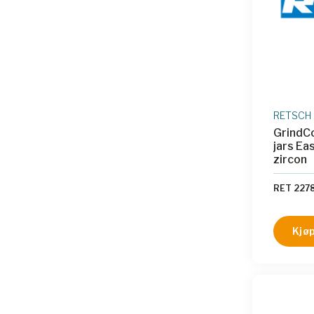
RETSCH
GrindCo
jars Ea
zircon
RET 227
Kjøp