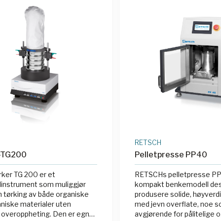
541019
|
RET 200541020
|
541021
|
RET 200541024
|
541025
|
RET 200541026
|
0541030
|
RET 200541031
|
541032
|
RET 200541033
|
541035
|
RET 200541036
|
541038
|
RET 200541039
|
571003
|
RET 200571002
|
571001
RETSCH
 -TG200
Pelletpresse PP40
rker TG 200 er et
RETSCHs pelletpresse PP
linstrument som muliggjør
kompakt benkemodell desi
tørking av både organiske
produsere solide, høyverdi
niske materialer uten
med jevn overflate, noe s
 overoppheting. Den er egnet
avgjørende for pålitelige 