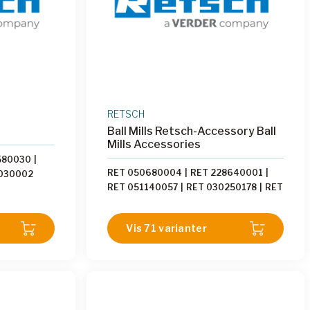
RETSCH
Ball Mills Retsch-Accessory Ball
Mills Accessories
580030
|
RET 050680004
|
RET 228640001
|
030002
RET 051140057
|
RET 030250178
|
RET
027280048
|
RET 034860062
|
RET
051140056
|
RET 051140054
|
RET
Vis 71 varianter
014620239
|
RET 014620240
|
RET
014620516
|
RET 014620517
|
RET
014620518
|
RET 014620519
|
RET
014620520
|
RET 014620494
|
RET
014620495
|
RET 014620527
|
RET
014620497
|
RET 014620498
|
RET