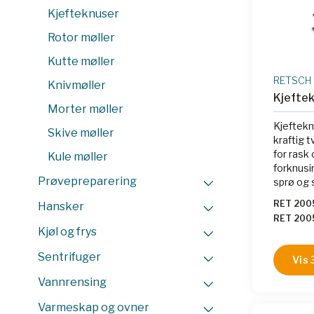
Kjefteknuser
Rotor møller
Kutte møller
RETSCH
Knivmøller
Kjefte
Morter møller
Kjeftekn
Skive møller
kraftig 
for rask
Kule møller
forknusi
Prøvepreparering
sprø og 
håndtere
RET 200
Hansker
mm og ka
RET 200
til 5 mm.
Kjøl og frys
RET 20
RET 20
Sentrifuger
Vis 
RET 20
RET 20
Vannrensing
RET 200
Varmeskap og ovner
RET 200