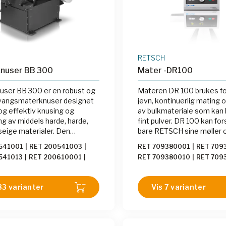
RETSCH
knuser BB 300
Mater -DR100
user BB 300 er en robust og
Materen DR 100 brukes fo
tvangsmaterknuser designet
jevn, kontinuerlig mating 
 og effektiv knusing og
av bulkmateriale som kan 
ng av middels harde, harde,
fint pulver. DR 100 kan fo
seige materialer. Den
bare RETSCH sine møller 
r matestørrelser opptil 130
prøvesplittere, men også 
541001
|
RET 200541003
|
RET 709380001
|
RET 709
n oppnå en sluttfinhet ned
partikkelmåleinstrumenter
541013
|
RET 200610001
|
RET 709380010
|
RET 709
velegnet til fylling, doseri
0541006
|
RET 200530081
|
RET 229361001
|
RET 709
og påføring av ulike mater
0541002
|
RET 200541004
|
RET 709380009
kapasitet, anvendelighet 
33 varianter
Vis 7 varianter
0541005
|
RET 200541008
|
kompakte design gjør den t
0541009
|
RET 200541010
|
universalinstrument.
541012
|
RET 200541014
|
541015
|
RET 200541017
|