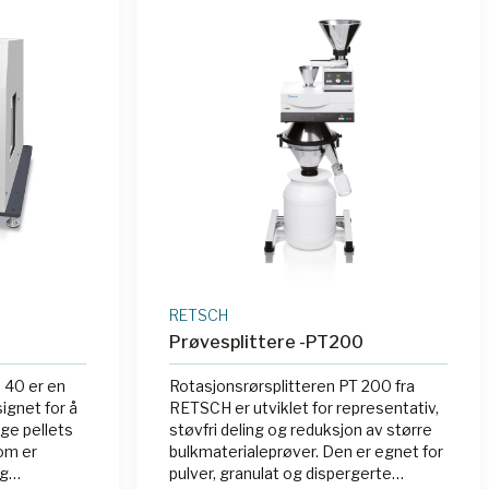
både i laboratorier og i felten, og
krever ingen elektrisk
strømforsyning.
RETSCH
Prøvesplittere -PT200
 40 er en
Rotasjonsrørsplitteren PT 200 fra
gnet for å
RETSCH er utviklet for representativ,
ge pellets
støvfri deling og reduksjon av større
om er
bulkmaterialeprøver. Den er egnet for
og
pulver, granulat og dispergerte