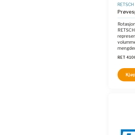
RETSCH
Prøves
Rotasjon
RETSCH e
represent
volumme
mengder 
bulkmate
RET 410
delings
delingsf
prøvevol
Kjøp
konfigur
liter ell