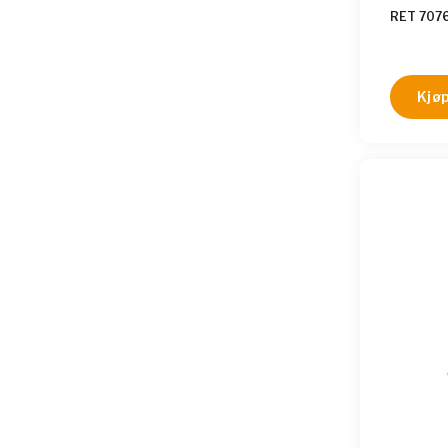
for mater
RET 707
krystalli
Den kraf
luftgjen
til effek
Kjøp
material
tørking 
analyses