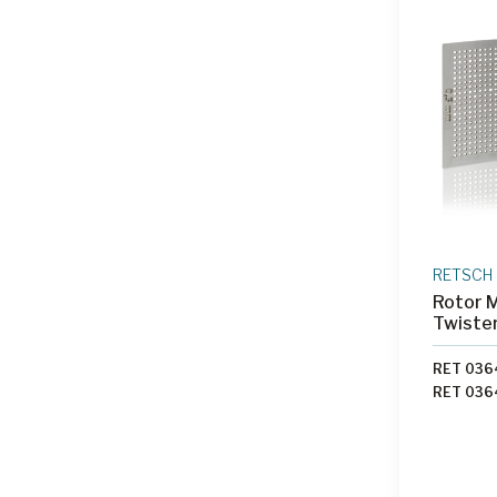
RETSCH
Rotor M
Twiste
RET 03
RET 03
RET 036
RET 223