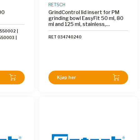
RETSCH
00
GrindControl lid insert for PM
grinding bowl EasyFit 50 ml, 80
ml and 125 ml, stainless,
hardened steel
4550002
|
RET 034740240
550003
|
550005
|
220001
|
220003
|
220005
|
4620009
|
620115
|
RET
Kjøp her
195
|
RET
052
|
RET
059
|
RET
119
|
RET
23
|
RET