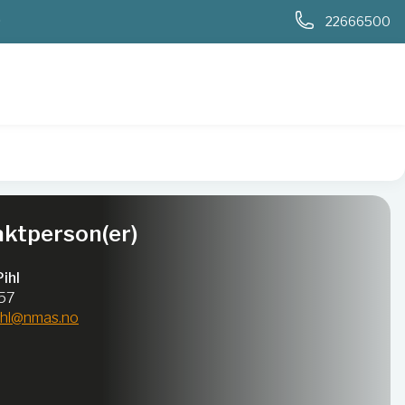
0
22666500
ktperson(er)
ihl
457
ihl@nmas.no