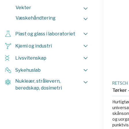
RET 200
Vekter
RET 200
RET 200
Væskehåndtering
RET 20
RET 200
Plast og glass i laboratoriet
RET 200
RET 200
Kjemi og industri
RET 200
RET 200
Livsvitenskap
Sykehuslab
Nukleær, strålevern,
RETSCH
beredskap, dosimetri
Tørker
Hurtigtø
universa
skånsom 
og uorga
punktvis