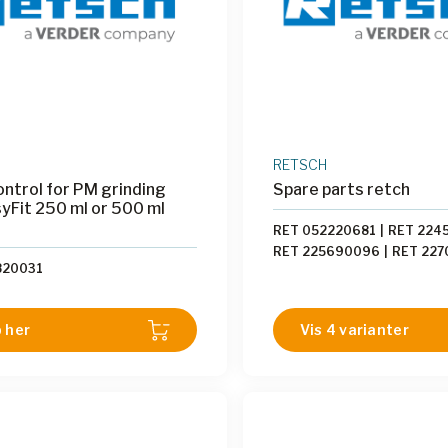
RETSCH
ntrol for PM grinding
Spare parts retch
syFit 250 ml or 500 ml
RET 052220681
|
RET 224
RET 225690096
|
RET 227
820031
 her
Vis 4 varianter