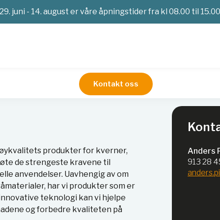
29. juni - 14. august er våre åpningstider fra kl 08.00 til 15.0
Kontakt oss
r
Konta
øykvalitets produkter for kverner,
Anders P
913 28 
møte de strengeste kravene til
anders.p
trielle anvendelser. Uavhengig av om
råmaterialer, har vi produkter som er
innovative teknologi kan vi hjelpe
nadene og forbedre kvaliteten på