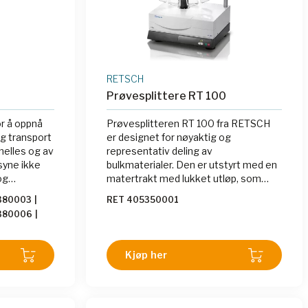
RETSCH
Prøvesplittere RT 100
r å oppnå
Prøvesplitteren RT 100 fra RETSCH
og transport
er designet for nøyaktig og
helles og av
representativ deling av
rsyne ikke
bulkmaterialer. Den er utstyrt med en
og
matertrakt med lukket utløp, som
vekter og
muliggjør jevn fordeling av opptil 30
380003
|
RET 405350001
 og den er
liter prøvemateriale over hele
380006
|
ng, mating
traktens bredde. Utløpet åpnes
380007
|
ialer. Dens
manuelt ved å bevege en spak, og
og
prøven deles deretter i to like deler.
Kjøp her
il et
Sporene i delingshodet kan justeres
med en maksimal bredde på 108 mm,
noe som tillater deling av grovt
bulkmateriale. RT 100 er ideell for bruk