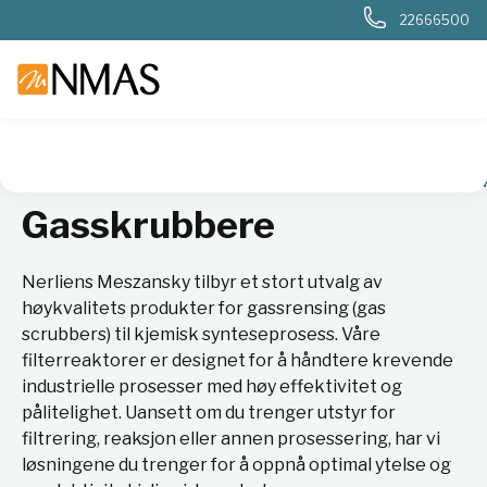
22666500
NMAS hjem
Produkter
Kjemi og industri
Syntese
Gass
Gasskrubbere
Nerliens Meszansky tilbyr et stort utvalg av
høykvalitets produkter for gassrensing (gas
scrubbers) til kjemisk synteseprosess. Våre
filterreaktorer er designet for å håndtere krevende
industrielle prosesser med høy effektivitet og
pålitelighet. Uansett om du trenger utstyr for
filtrering, reaksjon eller annen prosessering, har vi
løsningene du trenger for å oppnå optimal ytelse og