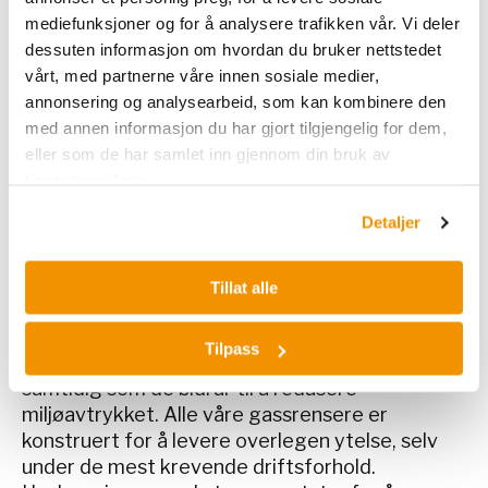
mediefunksjoner og for å analysere trafikken vår. Vi deler
Hos Nerliens Meszansky tilbyr vi et omfattende
dessuten informasjon om hvordan du bruker nettstedet
utvalg av høykvalitets gassrensere (gas
vårt, med partnerne våre innen sosiale medier,
scrubbers) for industrielle applikasjoner.
annonsering og analysearbeid, som kan kombinere den
med annen informasjon du har gjort tilgjengelig for dem,
Avansert teknologi for effektiv
eller som de har samlet inn gjennom din bruk av
gassrensing
tjenestene deres.
Våre gassrensere er utstyrt med avanserte
Detaljer
filtersystemer og renseteknologier som sikrer
høy effektivitet og pålitelighet. Gjennom nøye
utvalgte materialer og innovative
Tillat alle
designløsninger, oppnår vi svært lave trykkfall
og minimerer energiforbruket. Dette resulterer
Tilpass
i betydelige driftsbesparelser for våre kunder,
samtidig som de bidrar til å redusere
miljøavtrykket. Alle våre gassrensere er
konstruert for å levere overlegen ytelse, selv
under de mest krevende driftsforhold.