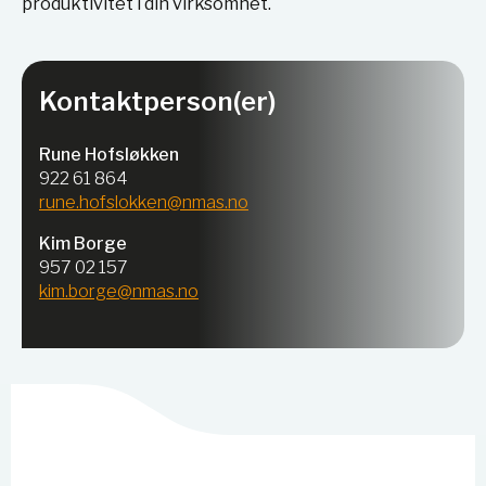
produktivitet i din virksomhet.
Kontaktperson(er)
Rune Hofsløkken
922 61 864
rune.hofslokken@nmas.no
Kim Borge
957 02 157
kim.borge@nmas.no