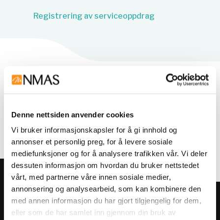
Registrering av serviceoppdrag
Våre ansatte
Denne nettsiden anvender cookies
Alle
Administrasjon
Salg
Teknisk s
Vi bruker informasjonskapsler for å gi innhold og
annonser et personlig preg, for å levere sosiale
mediefunksjoner og for å analysere trafikken vår. Vi deler
dessuten informasjon om hvordan du bruker nettstedet
vårt, med partnerne våre innen sosiale medier,
annonsering og analysearbeid, som kan kombinere den
med annen informasjon du har gjort tilgjengelig for dem,
Meld deg på vårt nyhetsbrev!
eller som de har samlet inn gjennom din bruk av
Få informasjon om produkter,