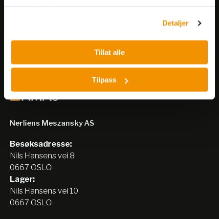
tjenestene deres.
arrangementer og kampanjer.
Detaljer
Meld på nyhetsbrev
Tillat alle
Tilpass
Nerliens Meszansky AS
Besøksadresse:
Nils Hansens vei 8
0667 OSLO
Lager:
Nils Hansens vei 10
0667 OSLO