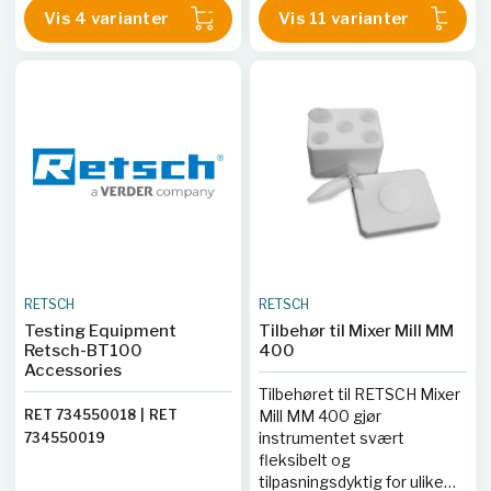
ideell for både tørre og våte
227820030
Vis 4 varianter
Vis 11 varianter
maleprosesser av harde,
sprø eller fibrøse materialer.
RETSCH
RETSCH
Testing Equipment
Tilbehør til Mixer Mill MM
Retsch-BT100
400
Accessories
Tilbehøret til RETSCH Mixer
RET 734550018
|
RET
Mill MM 400 gjør
instrumentet svært
734550019
fleksibelt og
tilpasningsdyktig for ulike