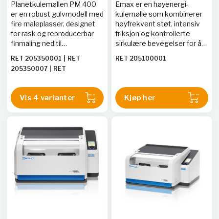
Planetkulemøllen PM 400
Emax er en høyenergi-
er en robust gulvmodell med
kulemølle som kombinerer
fire maleplasser, designet
høyfrekvent støt, intensiv
for rask og reproducerbar
friksjon og kontrollerte
finmaling ned til
sirkulære bevegelser for å
submikronområdet. Den er
oppnå ekstremt fin
RET 205350001
|
RET
RET 205100001
ideell for både tørr- og
pulverisering på kort tid.
205350007
|
RET
våtmaling av myke, harde,
Med en maksimal hastighet
205350008
|
RET
sprø eller fibrøse materialer,
på 2000 rpm og integrert
205350002
|
RET
og kan håndtere
vannkjøling muliggjør den
Vis 4 varianter
Kjøp her
205350003
|
RET
matestørrelser opptil 10
kontinuerlig drift uten behov
205350004
|
RET
mm med en sluttfinhet ned
for nedkjølingspauser.
205350010
til 0,1 µm.