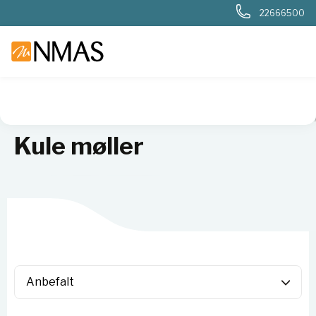
22666500
NMAS hjem
Produkter
Basis labutstyr
Kverner og møller
Kule møller