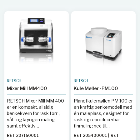
RETSCH
RETSCH
Mixer Mill MM400
Kule Møller -PM100
RETSCH Mixer Mill MM 400
Planetkulemøllen PM 100 er
er en kompakt, allsidig
en kraftig benkemodell med
benkekvern for rask tørr-,
én maleplass, designet for
våt- og kryogen maling
rask og reproducerbar
samt effektiv
finmaling ned til
homogenisering av små
submikronområdet. Den er
RET 207150001
RET 205400001
|
RET
prøvevolumer. Den har to
ideell for både tørr- og