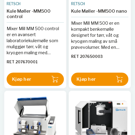
RETSCH
RETSCH
Kule Møller -MM500
Kule Møller -MM500 nano
control
Mixer Mill MM 500 er en
Mixer Mill MM 500 control
kompakt benkemølle
er en avansert
designet for tørr, våt og
laboratoriekulemølle som
kryogen maling av små
muliggjør tørr, våt og
prøvevolumer. Med en
kryogen maling med
maksimal frekvens på 35 Hz
RET 207650003
frekvenser opptil 30 Hz. Den
kan den produsere
RET 207670001
er den første på markedet
partikkelstørrelser ned til
som tillater overvåking og
nanometerområdet, noe
kontroll av temperaturen
som gjør den ideell for
Kjøp her
Kjøp her
under maleprosessen, med
avanserte
et temperaturområde fra
forskningsapplikasjoner
-100 °C til 100 °C.