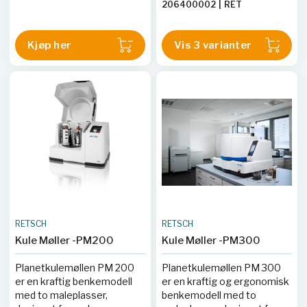
206400002
|
RET
kverneposisjoner, digital
våtmaling av myke, harde,
205400002
|
RET
innstilling av tid/intensitet
sprø eller fibrøse materialer,
205400005
med lagring av programmer,
og kan håndtere
Kjøp her
Vis 3 varianter
og et bredt utvalg
matestørrelser opptil 10
slitebestandige beholdere
mm med en sluttfinhet ned
(1,5–50 ml). Typiske
til 0,1 µm.
applikasjoner inkluderer
cellelyse og DNA/RNA-
ekstraksjon.
Sluttkornstørrelse ~5 µm
(materialavhengig).
RETSCH
RETSCH
Kule Møller -PM200
Kule Møller -PM300
Planetkulemøllen PM 200
Planetkulemøllen PM 300
er en kraftig benkemodell
er en kraftig og ergonomisk
med to maleplasser,
benkemodell med to