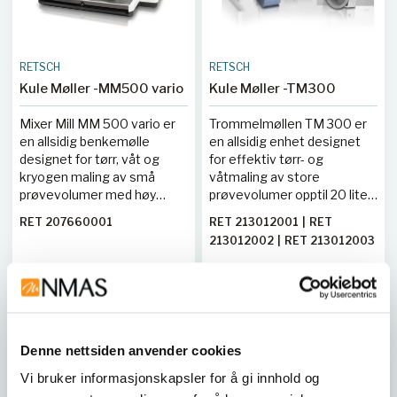
RETSCH
RETSCH
Kule Møller -MM500 vario
Kule Møller -TM300
Mixer Mill MM 500 vario er
Trommelmøllen TM 300 er
en allsidig benkemølle
en allsidig enhet designet
designet for tørr, våt og
for effektiv tørr- og
kryogen maling av små
våtmaling av store
prøvevolumer med høy
prøvevolumer opptil 20 liter.
gjennomstrømning. Den kan
Den kan konfigureres som
RET 207660001
RET 213012001
|
RET
utstyres med
enten en kule- eller
213012002
|
RET 213012003
skrulokkbeholdere fra 1,5 ml
stavmølle ved å bruke de
|
RET 213012004
|
RET
til 50 ml, tilgjengelig i ulike
respektive modulene, noe
213012005
|
RET 213012006
materialer som herdet stål,
som gjør den egnet for en
Kjøp her
Vis 9 varianter
|
RET 213012007
|
RET
rustfritt stål, wolframkarbid,
rekke applikasjoner innen
213012008
|
RET 213012009
agat, zirkoniumoksid og
materialforberedelse.
PTFE. Med en maksimal
Denne nettsiden anvender cookies
frekvens på 35 Hz og seks
maleplasser muliggjør den
Vi bruker informasjonskapsler for å gi innhold og
effektiv behandling av opptil