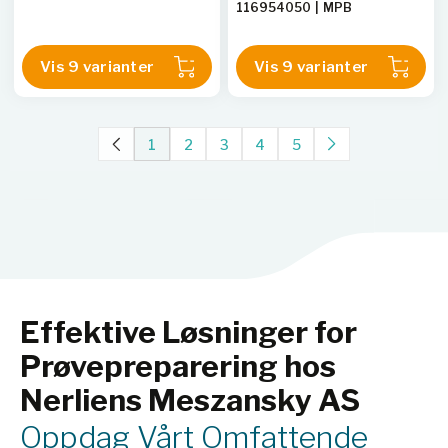
116954050
|
MPB
116984001
|
MPB
116974025
|
MPB
Vis 9 varianter
Vis 9 varianter
116954010
|
MPB
116934050
|
MPB
116984010
|
MPB
116974050
|
MPB
1
2
3
4
5
116934025
Effektive Løsninger for
Prøvepreparering hos
Nerliens Meszansky AS
Oppdag Vårt Omfattende