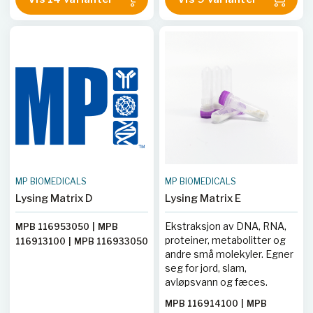
|
MPB 116971025
|
MPB
116932025
|
MPB 116912050
116931025
|
MPB
|
MPB 116912500
|
MPB
116540429
|
MPB
116932050
116951100
|
MPB 116540428
|
MPB 116911500
|
MPB
116911100
|
MPB 116981010
MP BIOMEDICALS
MP BIOMEDICALS
Lysing Matrix D
Lysing Matrix E
Ekstraksjon av DNA, RNA,
MPB 116953050
|
MPB
proteiner, metabolitter og
116913100
|
MPB 116933050
andre små molekyler. Egner
|
MPB 116953010
|
MPB
seg for jord, slam,
116933025
|
MPB 116913500
avløpsvann og fæces.
|
MPB 116540434
|
MPB
116973050
|
MPB 116973025
MPB 116914100
|
MPB