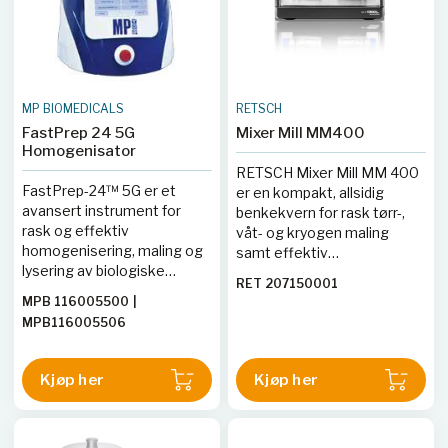
MP BIOMEDICALS
RETSCH
FastPrep 24 5G
Mixer Mill MM400
Homogenisator
RETSCH Mixer Mill MM 400
FastPrep-24™ 5G er et
er en kompakt, allsidig
avansert instrument for
benkekvern for rask tørr-,
rask og effektiv
våt- og kryogen maling
homogenisering, maling og
samt effektiv
lysering av biologiske
homogenisering av små
RET 207150001
prøver. Med en optimalisert
prøvevolumer. Den har to
MPB 116005500
|
bevegelse og spesialiserte
kverneposisjoner, digital
MPB116005506
lysingsmatriser sikrer den
innstilling av tid/intensitet
fullstendig lysering på kort
med lagring av programmer,
tid, kompatibel med et bredt
og et bredt utvalg
Kjøp her
Kjøp her
spekter av prøvetyper,
slitebestandige beholdere
inkludert vev, celler,
(1,5–50 ml). Typiske
bakterier, gjær og sopp.
applikasjoner inkluderer