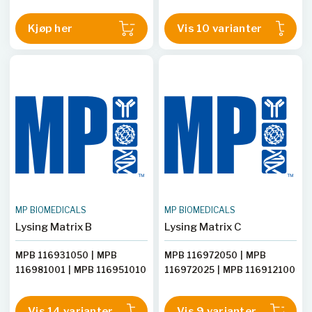
116950050
|
MPB
116980001
|
MPB
Kjøp her
Vis 10 varianter
116950010
|
MPB
116930050
|
MPB
116930025
|
MPB
116970025
|
MPB 116910100
|
MPB 116910500
MP BIOMEDICALS
MP BIOMEDICALS
Lysing Matrix B
Lysing Matrix C
MPB 116931050
|
MPB
MPB 116972050
|
MPB
116981001
|
MPB 116951010
116972025
|
MPB 116912100
|
MPB 116951050
|
MPB
|
MPB 116952010
|
MPB
116951500
|
MPB 116971050
116952050
|
MPB
Vis 14 varianter
Vis 9 varianter