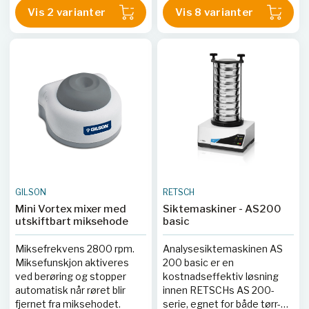
60079775
|
TEC 60079776
|
resultater takket være
Leveres med Auto Lift eller
Vis 2 varianter
Vis 8 varianter
TEC 60079834
|
TEC
Open-Mesh-funksjonen.
Rack for manuell håndtering,
60079835
Maskinen er kompatibel
og kan inkludere en
med alle RETSCHs
Scrubber for et lukket HMS-
standardsikter med en
tilpasset system.
diameter på 203 mm (8").
GILSON
RETSCH
Mini Vortex mixer med
Siktemaskiner - AS200
utskiftbart miksehode
basic
Miksefrekvens 2800 rpm.
Analysesiktemaskinen AS
Miksefunskjon aktiveres
200 basic er en
ved berøring og stopper
kostnadseffektiv løsning
automatisk når røret blir
innen RETSCHs AS 200-
fjernet fra miksehodet.
serie, egnet for både tørr-