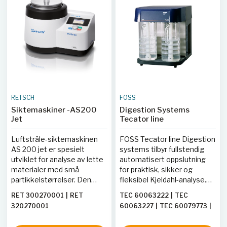
cellelyse og DNA/RNA-
ekstraksjon.
Sluttkornstørrelse ~5 µm
(materialavhengig).
RETSCH
FOSS
Siktemaskiner -AS200
Digestion Systems
Jet
Tecator line
Luftstråle-siktemaskinen
FOSS Tecator line Digestion
AS 200 jet er spesielt
systems tilbyr fullstendig
utviklet for analyse av lette
automatisert oppslutning
materialer med små
for praktisk, sikker og
partikkelstørrelser. Den
fleksibel Kjeldahl-analyse.
benytter luftstråleteknologi
Systemene håndterer åtte
RET 300270001
|
RET
TEC 60063222
|
TEC
for å spre og
eller tjue rør og støtter
320270001
60063227
|
TEC 60079773
|
deagglomerere fine pulver,
toveis PC-kommunikasjon
TEC 60079774
|
TEC
noe som gir reproduserbare
for sporbarhet og GLP.