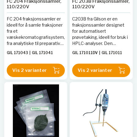
FC 204 Fraksjonssamler,
FC 203B Fraksjonssamler,
110/220V
110/220V
FC 204 fraksjonssamler er
C203B fra Gilson er en
ideell for å samle fraksjoner
fraksjonssamler designet
fra et
for automatisert
væskekromatografisystem,
prøvetaking, ideell for bruk i
fra analytiske til preparative
HPLC-analyser. Den
gjennomstrømningshastigheter.
håndterer opptil 160
GIL 171043
|
GIL 171041
GIL 171011DV
|
GIL 171011
Sammen med en
prøverør med en maksimal
peristaltisk pumpe kan den
flythastighet på 200
tilby et raskt installert og
mL/min, uten krav til ventil.
Vis 2 varianter
Vis 2 varianter
kostnadseffektivt
Maskinen er kompatibel
rørsystem med lite
med både 110V og 220V
fotavtrykk for bruk i
strømforsyning.
biosikkerhetskabinetter,
med en lett å sterilisere
strømningsbane for
minimert forurensning.