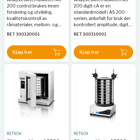
200 control brukes innen
200 digit cA er en
forskning og utvikling,
standardmodell i AS 200-
kvalitetskontroll av
serien, anbefalt for bruk der
råmaterialer, mellom- og
kontrollert amplitude, digital
sluttprodukter, samt i
visning av vibrasjonsutslag
RET 300320001
RET 300310001
produksjonsovervåking.
og tid, samt intervalldrift er
Den kontrollerbare
påkrevd. Den benyttes
elektromagnetiske
innen forskning og utvikling,
Kjøp her
Kjøp her
drivenheten gir optimal
kvalitetskontroll av
tilpasning for hvert produkt,
råmaterialer, mellom- og
noe som resulterer i skarpe
sluttprodukter, samt i
fraksjoner selv etter svært
produksjonsovervåking.
korte siktingstider. Med hel-
HUSK: Spennholder må
digitale kontroller, opptil 99
bestilles i tillegg, se tilbehør
sikteprogrammer og
nedenfor.
kalibreringssertifikat er AS
200 control uunnværlig for
brukere som vektlegger
presisjon og
brukervennlighet, og som
må overholde
RETSCH
RETSCH
retningslinjene i ISO 9001.