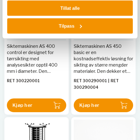
Tillat alle
RETSCH
RETSCH
Tilpass
Siktemaskiner -AS400
Siktemaskiner -AS450
control
basic
Siktemaskinen AS 400
Siktemaskinen AS 450
control er designet for
basic er en
tørrsikting med
kostnadseffektiv løsning for
analysesikter opptil 400
sikting av større mengder
mm i diameter. Den
materialer. Den dekker et
horisontale, roterende
måleområde fra 25 µm til
RET 300220001
RET 300290001
|
RET
siktebevegelsen sikrer
125 mm og kan håndtere
300290004
presis separasjon av fine og
belastninger opptil 15 kg. Tid
grove partikler. Maskinen er
og amplitude stilles inn
vedlikeholdsfri og har digital
digitalt, og en
Kjøp her
Kjøp her
justering av alle
minnefunksjon tillater
prosessparametere, med
lagring av ett program. AS
mulighet for å lagre opptil 9
450 basic er egnet for både
parameterkombinasjoner.
tørr- og våtsikting.