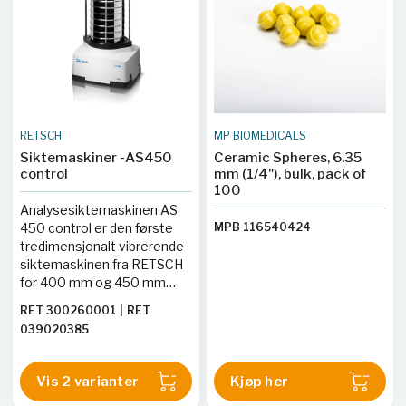
RETSCH
MP BIOMEDICALS
Siktemaskiner -AS450
Ceramic Spheres, 6.35
control
mm (1/4"), bulk, pack of
100
Analysesiktemaskinen AS
450 control er den første
MPB 116540424
tredimensjonalt vibrerende
siktemaskinen fra RETSCH
for 400 mm og 450 mm
sikter. Den egner seg til
RET 300260001
|
RET
både våt- og tørrsikting. En
039020385
optimalisering av det
elektromagnetiske
drivverket gjør det mulig
Vis 2 varianter
Kjøp her
med amplituder på opptil 2,2