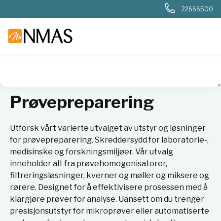
22666500
NMAS hjem
Produkter
Basis labutstyr
Prøvepreparering
Prøvepreparering
Utforsk vårt varierte utvalget av utstyr og løsninger
for prøvepreparering. Skreddersydd for laboratorie-,
medisinske og forskningsmiljøer. Vår utvalg
inneholder alt fra prøvehomogenisatorer,
filtreringsløsninger, kverner og møller og miksere og
rørere. Designet for å effektivisere prosessen med å
klargjøre prøver for analyse. Uansett om du trenger
presisjonsutstyr for mikroprøver eller automatiserte