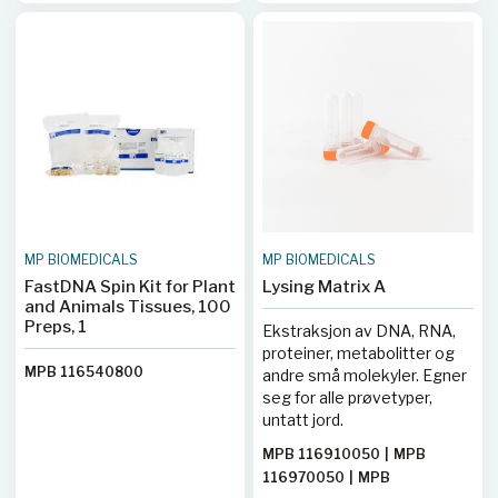
mm, noe som gir en
vesentlig mer effektiv
sikting enn ved bruk av
vanlige siktemaskiner av
denne typen.
MP BIOMEDICALS
MP BIOMEDICALS
FastDNA Spin Kit for Plant
Lysing Matrix A
and Animals Tissues, 100
Preps, 1
Ekstraksjon av DNA, RNA,
proteiner, metabolitter og
MPB 116540800
andre små molekyler. Egner
seg for alle prøvetyper,
untatt jord.
MPB 116910050
|
MPB
116970050
|
MPB