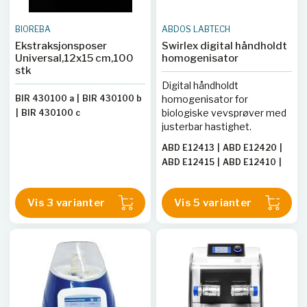
BIOREBA
ABDOS LABTECH
Ekstraksjonsposer
Swirlex digital håndholdt
Universal,12x15 cm,100
homogenisator
stk
Digital håndholdt
BIR 430100 a
|
BIR 430100 b
homogenisator for
biologiske vevsprøver med
|
BIR 430100 c
justerbar hastighet.
ABD E12413
|
ABD E12420
|
ABD E12415
|
ABD E12410
|
ABD E12411
Vis 3 varianter
Vis 5 varianter