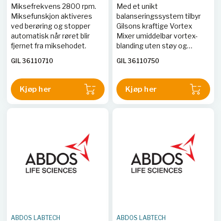
Miksefrekvens 2800 rpm.
Med et unikt
Miksefunskjon aktiveres
balanseringssystem tilbyr
ved berøring og stopper
Gilsons kraftige Vortex
automatisk når røret blir
Mixer umiddelbar vortex-
fjernet fra miksehodet.
blanding uten støy og
vibrasjoner. Mikseren har
GIL 36110710
GIL 36110750
både berørings- og
kontinuerlig drift, variable
hastigheter og kan brukes i
Kjøp her
Kjøp her
et bredt temperaturområde.
ABDOS LABTECH
ABDOS LABTECH