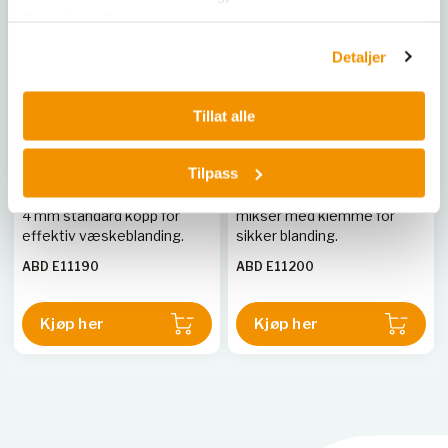
tjenestene deres.
Detaljer
ABDOS LABTECH
ABDOS LABTECH
Tillat alle
Swirlex Justerbar
Swirlex
Vortexmikser, 4 mm
Mikrotiterplatformikser,
standard kopp
inkludert mikrotiterplate-
Tilpass
klemme
Justerbar vortexmikser med
Dedikert mikrotiterplate-
4 mm standard kopp for
mikser med klemme for
effektiv væskeblanding.
sikker blanding.
ABD E11190
ABD E11200
Kjøp her
Kjøp her