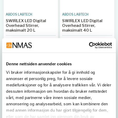
ABDOS LABTECH
ABDOS LABTECH
SWIRLEX LED Digital
SWIRLEX LED Digital
Overhead Stirrer,
Overhead Stirrer,
maksimalt 20 L
maksimalt 40 L
Overhead stirrer med LED-
Overhead stirrer med LED-
display, maksimalt 20 L
display, maksimalt 40 L
rørekapasitet.
rørekapasitet.
ABD E11310
ABD E11311
Denne nettsiden anvender cookies
Vi bruker informasjonskapsler for å gi innhold og
Kjøp her
Kjøp her
annonser et personlig preg, for å levere sosiale
mediefunksjoner og for å analysere trafikken vår. Vi deler
dessuten informasjon om hvordan du bruker nettstedet
vårt, med partnerne våre innen sosiale medier,
annonsering og analysearbeid, som kan kombinere den
med annen informasjon du har gjort tilgjengelig for dem,
eller som de har samlet inn gjennom din bruk av