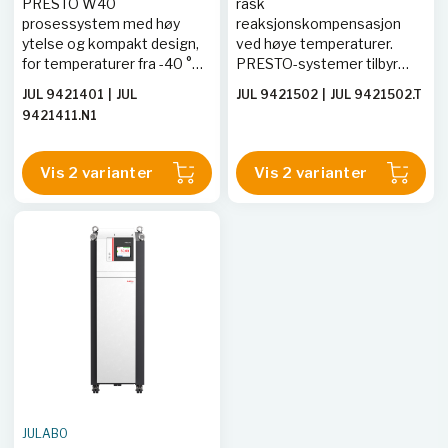
PRESTO W40
rask
integrasjon i høyere
prosessystem med høy
reaksjonskompensasjon
kontrollsystemer.
ytelse og kompakt design,
ved høye temperaturer.
for temperaturer fra -40 °C
PRESTO-systemer tilbyr
til +250 °C. Ideell for presis
presis temperaturkontroll,
JUL 9421401
|
JUL
JUL 9421502
|
JUL 9421502.T
temperaturkontroll i ulike
hastighet og holdbarhet for
9421411.N1
applikasjoner.
ulike applikasjoner med
fjernstyringsmuligheter.
Vis 2 varianter
Vis 2 varianter
JULABO