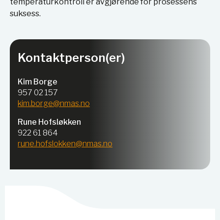
temperaturkontroll er avgjørende for prosessens
suksess.
Kontaktperson(er)
Kim Borge
957 02 157
kim.borge@nmas.no
Rune Hofsløkken
922 61 864
rune.hofslokken@nmas.no