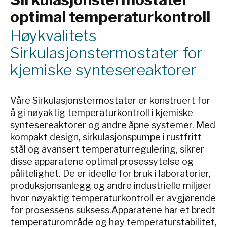
eksepsjonelt raskt.
optimal temperaturkontroll
Permanent intern
overvåkning og
Høykvalitets
selvsmørende pumper
Sirkulasjonstermostater for
sikrer lang levetid. I tillegg
tilbyr mange grensesnitt
kjemiske syntesereaktorer
mange
fjernkontrollmuligheter over
nettverk eller for integrering
Våre Sirkulasjonstermostater er konstruert for
i høyere kontrollsystemer.
å gi nøyaktig temperaturkontroll i kjemiske
syntesereaktorer og andre åpne systemer. Med
kompakt design, sirkulasjonspumpe i rustfritt
stål og avansert temperaturregulering, sikrer
disse apparatene optimal prosessytelse og
pålitelighet. De er ideelle for bruk i laboratorier,
produksjonsanlegg og andre industrielle miljøer
hvor nøyaktig temperaturkontroll er avgjørende
for prosessens suksess.Apparatene har et bredt
temperaturområde og høy temperaturstabilitet,