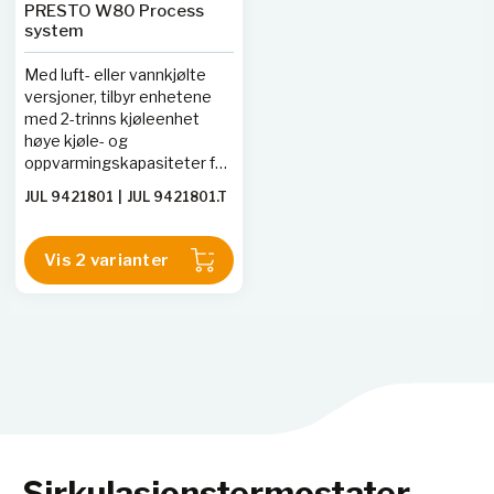
PRESTO W80 Process
system
Med luft- eller vannkjølte
versjoner, tilbyr enhetene
med 2-trinns kjøleenhet
høye kjøle- og
oppvarmingskapasiteter for
laveste temperaturer ned til
JUL 9421801
|
JUL 9421801.T
-80 °C. PRESTO-
temperaturekontrollsystemene
er designet for høy
Vis 2 varianter
presisjonstemperaturkontroll
for et bredt spekter av
anvendelser som
reaktorbeholdere eller
materialesøtest. Ved å
bruke effektive
komponenter, kan
prosesssystemene
kompensere for
eksotermiske og
Sirkulasjonstermostater
endotermiske reaksjoner