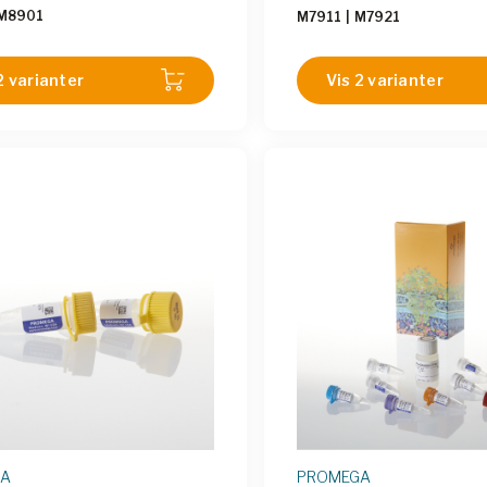
fragmenter.
M8901
M7911
|
M7921
2 varianter
Vis 2 varianter
GA
PROMEGA