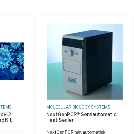
STEMS
MOLECULAR BIOLOGY SYSTEMS
oV-2
NextGenPCR® Semiautomatic
p Kit
Heat Sealer
NextGenPCR halvautomatisk