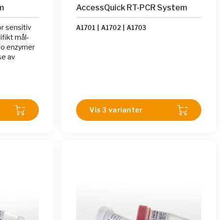
m
AccessQuick RT-PCR System
 sensitiv
A1701
|
A1702
|
A1703
fikt mål-
to enzymer
se av
Vis 3 varianter