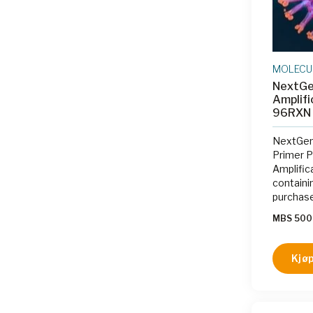
MOLECU
NextG
Amplifi
96RXN
NextGen
Primer 
Amplific
containin
purchase
availabl
MBS 500
Systems)
required.
Kjøp