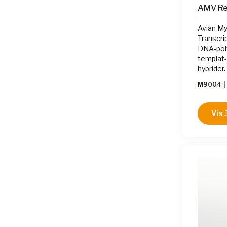
AMV Re
Avian My
Transcri
DNA-poly
templat
hybrider.
M9004
|
Vis 