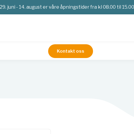
29. juni - 14. august er våre åpningstider fra kl 08.00 til 15.0
Kontakt oss
PCR-reagenser