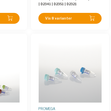
|
D2341
|
D2351
|
D2321
Vis 8 varianter
PROMEGA