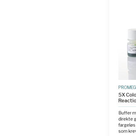
PROME
5X Colo
Reactio
Buffer m
direkte g
fargeløs
som krev