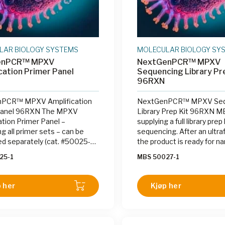
LAR BIOLOGY SYSTEMS
MOLECULAR BIOLOGY SY
enPCR™ MPXV
NextGenPCR™ MPXV
cation Primer Panel
Sequencing Library Pre
96RXN
PCR™ MPXV Amplification
NextGenPCR™ MPXV Seq
Panel 96RXN The MPXV
Library Prep Kit 96RXN MB
ation Primer Panel –
supplying a full library pre
g all primer sets – can be
sequencing. After an ultra
d separately (cat. #50025-1,
the product is ready for n
e from Molecular Biology
sequencing.
25-1
MBS 50027-1
 if a custom PCR setup is
 her
Kjøp her