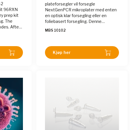
-2
plateforsegler vil forsegle
Kit 96RXN
NextGenPCR mikroplater med enten
ry prep kit
en optisk klar forsegling eller en
g. The
foliebasert forsegling. Denne
odes. After
maskinen sikrer konsistent forsegling
MBS 10102
uct is ready
av NextGenPCR mikroplater. Teksten
er oversatt med AI
Kjøp her