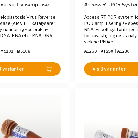
verse Transcriptase
Access RT-PCR Syste
eloblastosis Virus Reverse
Access RT-PCR-system for
ptase (AMV RT) katalyserer
PCR-amplifisering av spesi
merisering ved bruk av
RNA. Enkelt system med 
-DNA, RNA eller RNA:DNA-
for nøyaktig og rask analy
sjeldne RNAer.
M5101
|
M5108
A1260
|
A1250
|
A1280
3 varianter
Vis 3 varianter