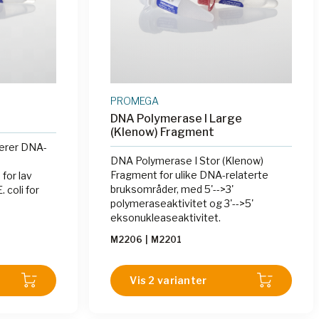
PROMEGA
DNA Polymerase I Large
(Klenow) Fragment
erer DNA-
DNA Polymerase I Stor (Klenow)
Fragment for ulike DNA-relaterte
for lav
bruksområder, med 5'-->3'
. coli for
polymeraseaktivitet og 3'-->5'
eksonukleaseaktivitet.
M2206
|
M2201
Vis 2 varianter