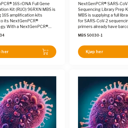
PCR® 16S rDNA Full Gene
NextGenPCR® SARS-CoV
ation Kit (RUO) 96RXN MBS is
Sequencing Library Prep 
 16S amplification kits
MBS is supplying a full libra
 to its NextGenPCR®
for SARS-CoV-2 sequencin
ogy. With a NextGenPCR®
primers already have barc
less than 21 minutes, the
an ultrafast PCR, the prod
34
MBS 50030-1
ables sequencing the
for nanopore sequencing.
 16S gene within a single day.
 her
Kjøp her