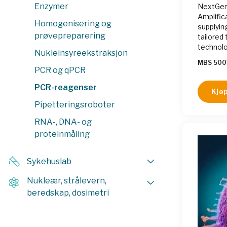
Enzymer
NextGen
Amplific
Homogenisering og
supplying
prøvepreparering
tailored
technol
Nukleinsyreekstraksjon
time of 
MBS 500
assay en
PCR og qPCR
complete
PCR-reagenser
Kjøp
Pipetteringsroboter
RNA-, DNA- og
proteinmåling
Sykehuslab
Nukleær, strålevern,
beredskap, dosimetri