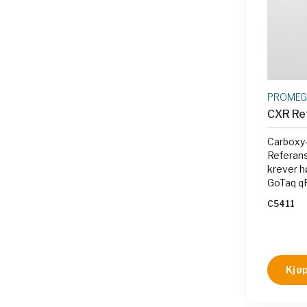
PROME
CXR Re
Carboxy
Referan
krever h
GoTaq q
C5411
Kjøp