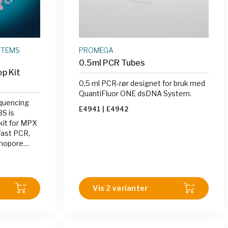
STEMS
PROMEGA
0.5ml PCR Tubes
p Kit
0,5 ml PCR-rør designet for bruk med
QuantiFluor ONE dsDNA System.
uencing
E4941
|
E4942
S is
p kit for MPX
fast PCR,
anopore
Vis 2 varianter