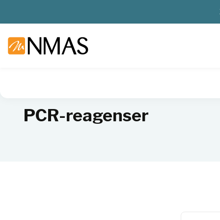
NMAS hjem
Produkter
Livsvitenskap
Molekylærbiologi
PCR-reagenser