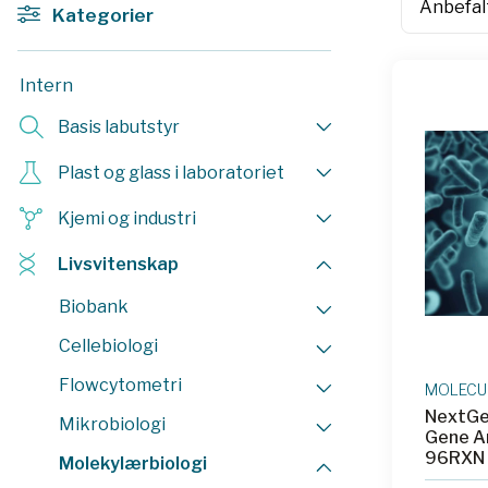
Kategorier
Intern
Basis labutstyr
Plast og glass i laboratoriet
Kjemi og industri
Livsvitenskap
Biobank
Cellebiologi
Flowcytometri
MOLECU
NextGe
Mikrobiologi
Gene Am
96RXN
Molekylærbiologi