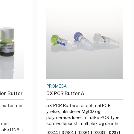
PROMEGA
ion Buffer
5X PCR Buffer A
sbuffer med
5X PCR Buffere for optimal PCR-
ytelse, inkluderer MgCl2 og
polymerase. Ideell for ulike PCR-typer
 med
som endepunkt, multiplex og sanntid.
 3-5kb DNA-
D2311
|
D2301
|
D2361
|
D2331
|
D2371