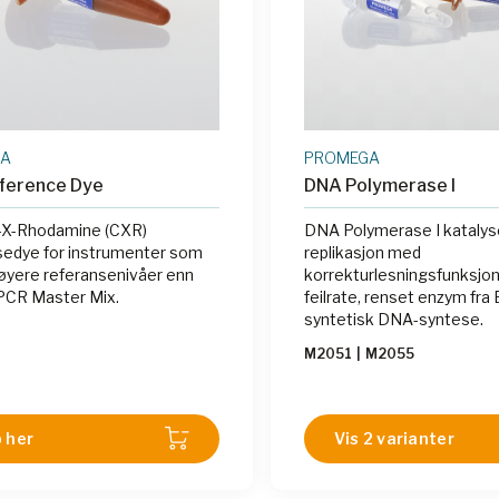
GA
PROMEGA
ference Dye
DNA Polymerase I
-X-Rhodamine (CXR)
DNA Polymerase I katalys
sedye for instrumenter som
replikasjon med
øyere referansenivåer enn
korrekturlesningsfunksjon 
PCR Master Mix.
feilrate, renset enzym fra E
syntetisk DNA-syntese.
M2051
|
M2055
 her
Vis 2 varianter