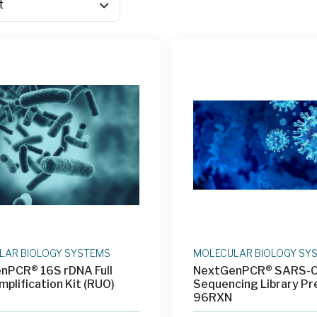
LAR BIOLOGY SYSTEMS
MOLECULAR BIOLOGY SY
nPCR® 16S rDNA Full
NextGenPCR® SARS-C
plification Kit (RUO)
Sequencing Library Pre
96RXN