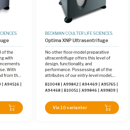
SCIENCES
BECKMAN COULTER LIFE SCIENCES
fuge
Optima XNP Ultrasentrifuge
 of the
No other floor-model preparative
ng with
ultracentrifuge offers this level of
hancements
design, functionality, and
lse. With
performance. Possessing all of the
nd from the
attributes of our entry-level model,
ima XE to
the XE, the Optima XPN boasts
9
|
A94516
|
B10048
|
A99842
|
A94469
|
A95765
|
uctivity, and
additional enhancements that will
A94468
|
B10051
|
A99846
|
A99839
|
simplify use, optimize control and
B10052
|
B10053
security, and increase productivity.
Vis 10 varianter