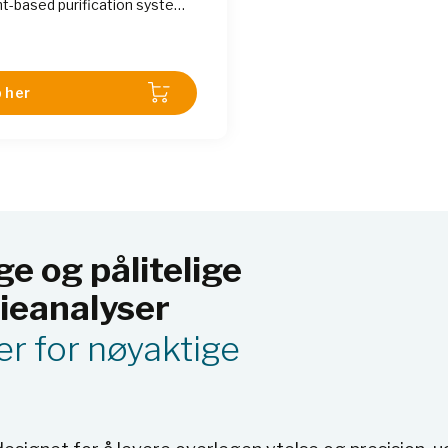
nt-based purification system
ides precise purification of
based on their differences in
loading or densities.
 her
ge og pålitelige
rieanalyser
er for nøyaktige