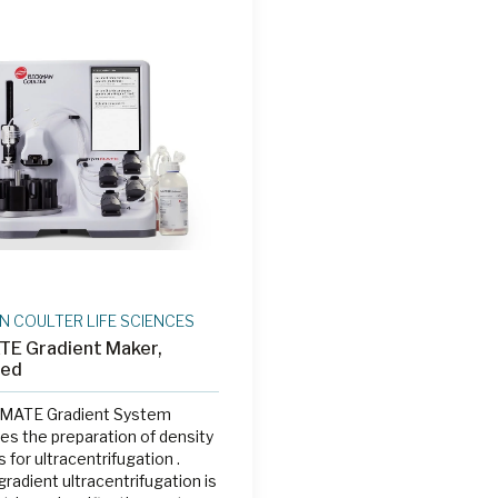
ube designs for unparalleled
vity across a wide range of
ionsFeatures a proprietary
vel approach to biosafety
reliable protection
 COULTER LIFE SCIENCES
TE Gradient Maker,
ged
iMATE Gradient System
s the preparation of density
 for ultracentrifugation .
gradient ultracentrifugation is