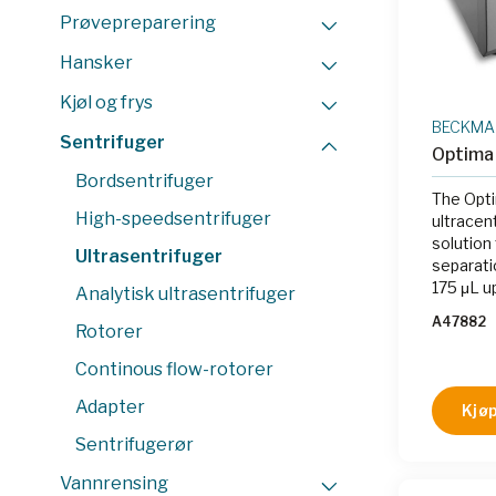
Prøvepreparering
Hansker
Kjøl og frys
BECKMAN
Sentrifuger
Optima
Bordsentrifuger
The Opt
High-speedsentrifuger
ultracen
solution 
Ultrasentrifuger
separati
175 μL u
Analytisk ultrasentrifuger
up to 1
A47882
Rotorer
1,000,0
with rig
Continous flow-rotorer
keeping 
controll
Adapter
Kjøp
trail do
touch-sc
Sentrifugerør
view dis
Vannrensing
speed, 