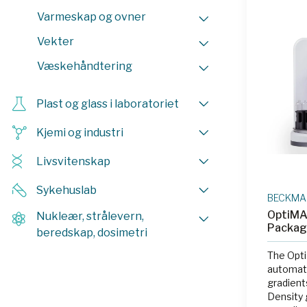
unique t
Varmeskap og ovner
producti
applicat
Vekter
multi-le
offering 
Væskehåndtering
Plast og glass i laboratoriet
Kjemi og industri
Livsvitenskap
Sykehuslab
BECKMAN
OptiMA
Nukleær, strålevern,
Packa
beredskap, dosimetri
The Opt
automate
gradients
Density 