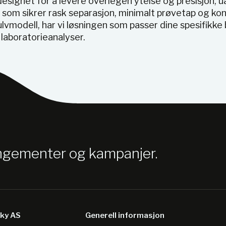
designet for å levere overlegen ytelse og presisjon, 
 som sikrer rask separasjon, minimalt prøvetap og ko
lvmodell, har vi løsningen som passer dine spesifikk
 laboratorieanalyser.
angementer og kampanjer.
sky AS
Generell informasjon