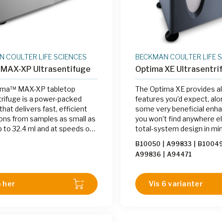
 COULTER LIFE SCIENCES
BECKMAN COULTER LIFE 
 MAX-XP Ultrasentifuge
Optima XE Ultrasentri
ima™ MAX-XP tabletop
The Optima XE provides all
trifuge is a power-packed
features you’d expect, alo
that delivers fast, efficient
some very beneficial en
ons from samples as small as
you won’t find anywhere e
p to 32.4 ml and at speeds of
total-system design in mi
50,000 RPM and more than
start, we created the Opt
B10050
|
A99833
|
B1004
00 x g.Advanced software
simplify use, increase prod
A99836
|
A94471
orous electronic record
reduce error.
including password-
ed access and complete audit
 her
Vis 6 varianter
cumentationConvenient
reen controls and easy-to-
play for gauging real-time
time and temperatureFour