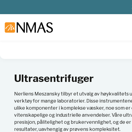
NMAS hjem
Produkter
Basis labutstyr
Sentrifuger
Ult
Ultrasentrifuger
Nerliens Meszansky tilbyr et utvalg av høykvalitets
verktøy for mange laboratorier. Disse instrumentene 
ulike komponenter i komplekse væsker, noe som er e
vitenskapelige og industrielle anvendelser. Våre ultr
presisjon, pålitelighet og brukervennlighet, og de er
resultater, uavhengig av prøvens kompleksitet.