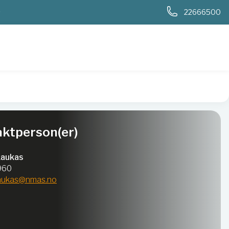
0
22666500
ktperson(er)
Laukas
960
laukas@nmas.no