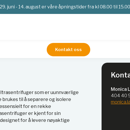
29. juni - 14. august er våre åpningstider fra kl 08.00 til 15.0
Kontakt oss
rasentrifuger
Konta
Monica 
 ultrasentrifuger som er uunnværlige
404 40 
brukes til å separere og isolere
monica.
ssensielt for en rekke
asentrifuger er kjent for sin
 designet for å levere nøyaktige