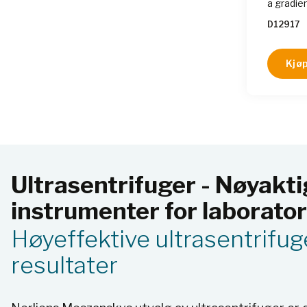
a gradie
that prov
D12917
samples 
particle 
Kjøp
Ultrasentrifuger - Nøyakti
instrumenter for laborato
Høyeffektive ultrasentrifug
resultater