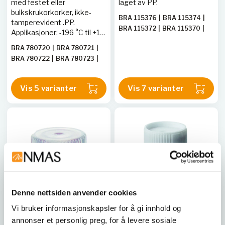
med festet eller
laget av PP.
bulkskrukorkorker, ikke-
BRA 115376
|
BRA 115374
|
tamperevident .PP.
BRA 115372
|
BRA 115370
|
Applikasjoner: -196 °C til +121
BRA 115368
|
BRA 115366
|
°C.
BRA 780720
|
BRA 780721
|
BRA 115360
BRA 780722
|
BRA 780723
|
BRA 780724
Vis 5 varianter
Vis 7 varianter
Denne nettsiden anvender cookies
Vi bruker informasjonskapsler for å gi innhold og
BRAND
BRAND
annonser et personlig preg, for å levere sosiale