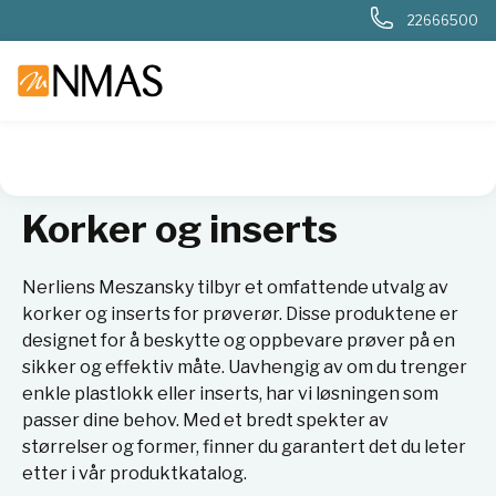
22666500
NMAS hjem
Produkter
Plast og glass i laboratoriet
Rør
Korker og inserts
Nerliens Meszansky tilbyr et omfattende utvalg av
korker og inserts for prøverør. Disse produktene er
designet for å beskytte og oppbevare prøver på en
sikker og effektiv måte. Uavhengig av om du trenger
enkle plastlokk eller inserts, har vi løsningen som
passer dine behov. Med et bredt spekter av
størrelser og former, finner du garantert det du leter
etter i vår produktkatalog.