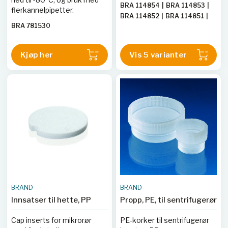
BRA 114854
|
BRA 114853
|
flerkannelpipetter.
BRA 114852
|
BRA 114851
|
BRA 781530
BRA 114850
Kjøp her
Vis 5 varianter
BRAND
BRAND
Innsatser til hette, PP
Propp, PE, til sentrifugerør
Cap inserts for mikrorør
PE-korker til sentrifugerør