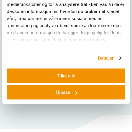
Skruelokk, PP,
Skruelokk, PP, med
mediefunksjoner og for å analysere trafikken vår. Vi deler
manipuleringssikkert,
silikonforsegling, BIO-
dessuten informasjon om hvordan du bruker nettstedet
BIO-CERT® PCR QUALITY
CERT® PCR QUALITY
vårt, med partnerne våre innen sosiale medier,
annonsering og analysearbeid, som kan kombinere den
Manipulasjonssikre
Skrukork med silikontetning
skrukorker for mikrorør, med
for mikrorør,
med annen informasjon du har gjort tilgjengelig for dem,
silikonforsegling, støtter
temperaturområde -196 °C
eller som de har samlet inn gjennom din bruk av
-196 °C til +121 °C, PCR-
til +121 °C. BIO-CERT® PCR-
tjenestene deres.
kvalitet: fri for
kvalitet, fri for
forurensninger.
forurensninger.
Detaljer
BRA 780770
|
BRA 780771
|
BRA 780740
|
BRA 780741
|
BRA 780772
|
BRA 780773
|
BRA 780742
|
BRA 780743
|
BRA 780774
|
BRA 780775
BRA 780744
Tillat alle
Vis 6 varianter
Vis 5 varianter
Tilpass