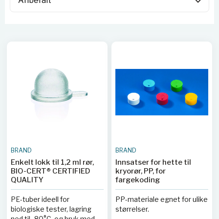
BRAND
BRAND
Enkelt lokk til 1,2 ml rør,
Innsatser for hette til
BIO-CERT® CERTIFIED
kryorør, PP, for
QUALITY
fargekoding
PE-tuber ideell for
PP-materiale egnet for ulike
biologiske tester, lagring
størrelser.
ned til -80°C, og bruk med