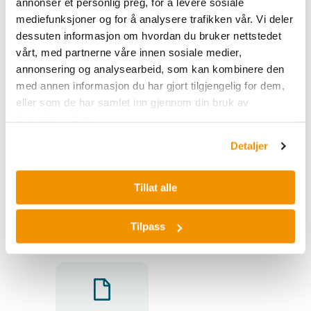
annonser et personlig preg, for å levere sosiale
mediefunksjoner og for å analysere trafikken vår. Vi deler
dessuten informasjon om hvordan du bruker nettstedet
Styring
vårt, med partnerne våre innen sosiale medier,
(Governanc
annonsering og analysearbeid, som kan kombinere den
e)
med annen informasjon du har gjort tilgjengelig for dem,
eller som de har samlet inn gjennom din bruk av
tjenestene deres.
Detaljer
Tillat alle
Bærekrafts
Etiske
rapporterin
retningslinj
Tilpass
g
er