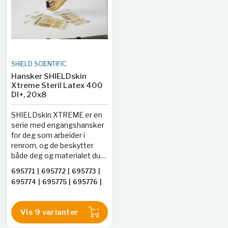
partikler er oppgitt for hver
partikler er oppgitt for hver
enkelt hansketype.
enkelt hansketype.
SHIELD SCIENTIFIC
Hansker SHIELDskin
Xtreme Steril Latex 400
DI+, 20x8
SHIELDskin XTREME er en
serie med engangshansker
for deg som arbeider i
renrom, og de beskytter
både deg og materialet du
jobber med. Vanlige
695771
|
695772
|
695773
|
laboratorie- og
695774
|
695775
|
695776
|
engangshansker inneholder
695777
|
695778
|
695779
partikler som vil bli frigjort i
rommet, og partikler er å
Vis 9 varianter
betrakte som en uønsket
forurensning i renrom. For å