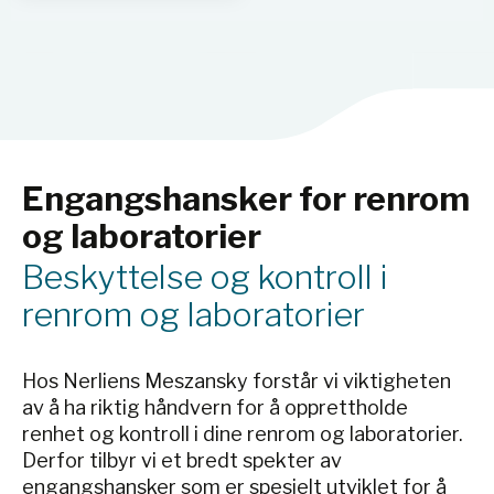
fjerne det aller meste av
partikler blir
renromhanskene vasket i
deionsert vann, en eller flere
ganger. Nivået for antall
partikler er oppgitt for hver
enkelt hansketype.
Engangshansker for renrom
og laboratorier
Beskyttelse og kontroll i
renrom og laboratorier
Hos Nerliens Meszansky forstår vi viktigheten
av å ha riktig håndvern for å opprettholde
renhet og kontroll i dine renrom og laboratorier.
Derfor tilbyr vi et bredt spekter av
engangshansker som er spesielt utviklet for å