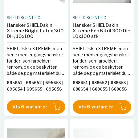
SHIELD SCIENTIFIC
SHIELD SCIENTIFIC
Hansker SHIELDskin
Hansker SHIELDskin
Xtreme Bright Latex 300
Xtreme Eco Nitril 300 DI+,
DI+, 10x100
10x100 stk
SHIELDskin XTREME er en
SHIELDskin XTREME er en
serie med engangshansker
serie med engangshansker
for deg som arbeider i
for deg som arbeider i
renrom, og de beskytter
renrom, og de beskytter
både deg og materialet du
både deg og materialet du
jobber med. Vanlige
jobber med. Vanlige
695651
|
695652
|
695653
|
688651
|
688652
|
688653
|
laboratorie- og
laboratorie- og
695654
|
695655
|
695656
688654
|
688655
|
688656
engangshansker inneholder
engangshansker inneholder
partikler som vil bli frigjort i
partikler som vil bli frigjort i
rommet, og partikler er å
rommet, og partikler er å
Vis 6 varianter
Vis 6 varianter
betrakte som en uønsket
betrakte som en uønsket
forurensning i renrom. For å
forurensning i renrom. For å
fjerne det aller meste av
fjerne det aller meste av
partikler blir
partikler blir
renromhanskene vasket i
renromhanskene vasket i