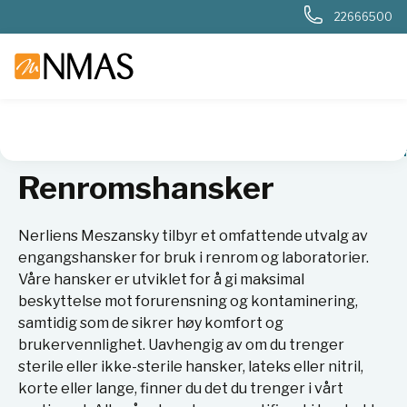
22666500
NMAS hjem
Produkter
Basis labutstyr
Hansker
Renro
Renromshansker
Nerliens Meszansky tilbyr et omfattende utvalg av
engangshansker for bruk i renrom og laboratorier.
Våre hansker er utviklet for å gi maksimal
beskyttelse mot forurensning og kontaminering,
samtidig som de sikrer høy komfort og
brukervennlighet. Uavhengig av om du trenger
sterile eller ikke-sterile hansker, lateks eller nitril,
korte eller lange, finner du det du trenger i vårt