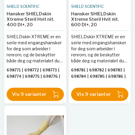
SHIELD SCIENTIFIC
SHIELD SCIENTIFIC
Hansker SHIELDskin
Hansker SHIELDskin
Xtreme Steril Hvit nit.
Xtreme Steril Hvit nit.
400 DI+, 20
600 DI+, 20
SHIELDskin XTREME er en
SHIELDskin XTREME er en
serie med engangshansker
serie med engangshansker
for deg som arbeider i
for deg som arbeider i
renrom, og de beskytter
renrom, og de beskytter
både deg og materialet du
både deg og materialet du
jobber med. Vanlige
jobber med. Vanlige
698771
|
698772
|
698773
|
698781
|
698782
|
698783
|
laboratorie- og
laboratorie- og
698774
|
698775
|
698776
|
698784
|
698785
|
698786
|
engangshansker inneholder
engangshansker inneholder
698777
|
698778
|
698779
698787
|
698788
|
698789
partikler som vil bli frigjort i
partikler som vil bli frigjort i
rommet, og partikler er å
rommet, og partikler er å
Vis 9 varianter
Vis 9 varianter
betrakte som en uønsket
betrakte som en uønsket
forurensning i renrom. For å
forurensning i renrom. For å
fjerne det aller meste av
fjerne det aller meste av
partikler blir
partikler blir
renromhanskene vasket i
renromhanskene vasket i
deionsert vann, en eller flere
deionsert vann, en eller flere
ganger. Nivået for antall
ganger. Nivået for antall