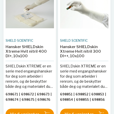
deionsert vann, en eller flere
deionsert vann, en eller flere
ganger. Nivået for antall
ganger. Nivået for antall
partikler er oppgitt for hver
partikler er oppgitt for hver
enkelt hansketype.
enkelt hansketype.
SHIELD SCIENTIFIC
SHIELD SCIENTIFIC
Hansker SHIELDskin
Hansker SHIELDskin
Xtreme Hvit nitril 400
Xtreme Hvit nitril 300
DI+, 10x100
DI++, 10x100
SHIELDskin XTREME er en
SHIELDskin XTREME er en
serie med engangshansker
serie med engangshansker
for deg som arbeider i
for deg som arbeider i
renrom, og de beskytter
renrom, og de beskytter
både deg og materialet du
både deg og materialet du
jobber med. Vanlige
jobber med. Vanlige
698671
|
698672
|
698673
|
698851
|
698852
|
698853
|
laboratorie- og
laboratorie- og
698674
|
698675
|
698676
698854
|
698855
|
698856
engangshansker inneholder
engangshansker inneholder
partikler som vil bli frigjort i
partikler som vil bli frigjort i
rommet, og partikler er å
rommet, og partikler er å