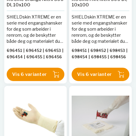
DI, 10x100
10x100
SHIELDskin XTREME er en
SHIELDskin XTREME er en
serie med engangshansker
serie med engangshansker
for deg som arbeider i
for deg som arbeider i
renrom, og de beskytter
renrom, og de beskytter
både deg og materialet du
både deg og materialet du
jobber med. Vanlige
jobber med. Vanlige
696451
|
696452
|
696453
|
698451
|
698452
|
698453
|
laboratorie- og
laboratorie- og
696454
|
696455
|
696456
698454
|
698455
|
698456
engangshansker inneholder
engangshansker inneholder
partikler som vil bli frigjort i
partikler som vil bli frigjort i
rommet, og partikler er å
rommet, og partikler er å
Vis 6 varianter
Vis 6 varianter
betrakte som en uønsket
betrakte som en uønsket
forurensning i renrom. For å
forurensning i renrom. For å
fjerne det aller meste av
fjerne det aller meste av
partikler blir
partikler blir
renromhanskene vasket i
renromhanskene vasket i
deionsert vann, en eller flere
deionsert vann, en eller flere
ganger. Nivået for antall
ganger. Nivået for antall
partikler er oppgitt for hver
partikler er oppgitt for hver
enkelt hansketype.
enkelt hansketype.