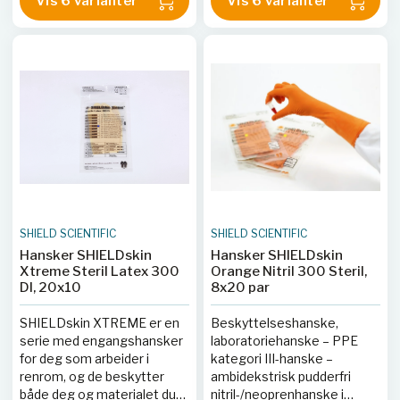
Vis 6 varianter
Vis 6 varianter
betrakte som en uønsket
betrakte som en uønsket
forurensning i renrom. For å
forurensning i renrom. For å
fjerne det aller meste av
fjerne det aller meste av
partikler blir
partikler blir
renromhanskene vasket i
renromhanskene vasket i
deionsert vann, en eller flere
deionsert vann, en eller flere
ganger. Nivået for antall
ganger. Nivået for antall
partikler er oppgitt for hver
partikler er oppgitt for hver
enkelt hansketype.
enkelt hansketype.
SHIELD SCIENTIFIC
SHIELD SCIENTIFIC
Hansker SHIELDskin
Hansker SHIELDskin
Xtreme Steril Latex 300
Orange Nitril 300 Steril,
DI, 20x10
8x20 par
SHIELDskin XTREME er en
Beskyttelseshanske,
serie med engangshansker
laboratoriehanske – PPE
for deg som arbeider i
kategori III-hanske –
renrom, og de beskytter
ambidekstrisk pudderfri
både deg og materialet du
nitril-/neoprenhanske i