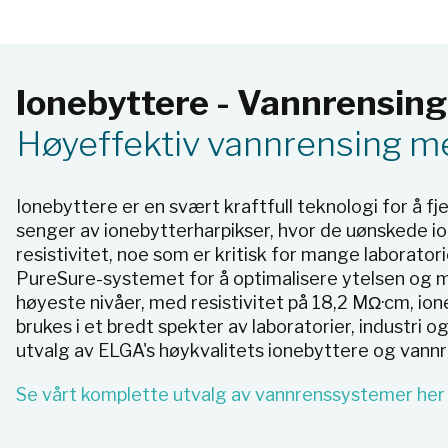
Ionebyttere - Vannrensing
Høyeffektiv vannrensing m
Ionebyttere er en svært kraftfull teknologi for å 
senger av ionebytterharpikser, hvor de uønskede io
resistivitet, noe som er kritisk for mange laborat
PureSure-systemet for å optimalisere ytelsen og ma
høyeste nivåer, med resistivitet på 18,2 MΩ·cm, i
brukes i et bredt spekter av laboratorier, industri 
utvalg av ELGA's høykvalitets ionebyttere og vann
Se vårt komplette utvalg av vannrenssystemer her