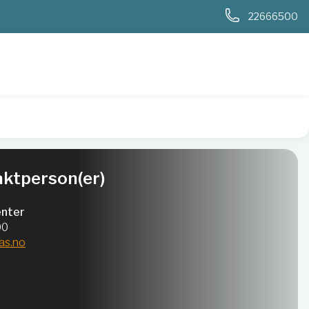
0
22666500
ktperson(er)
nter
00
as.no