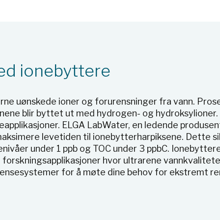
ed ionebyttere
fjerne uønskede ioner og forurensninger fra vann. Pr
nene blir byttet ut med hydrogen- og hydroksylioner.
orieapplikasjoner. ELGA LabWater, en ledende produse
ksimere levetiden til ionebytterharpiksene. Dette si
onenivåer under 1 ppb og TOC under 3 ppbC. Ionebytte
og forskningsapplikasjoner hvor ultrarene vannkvalitete
rensesystemer for å møte dine behov for ekstremt re