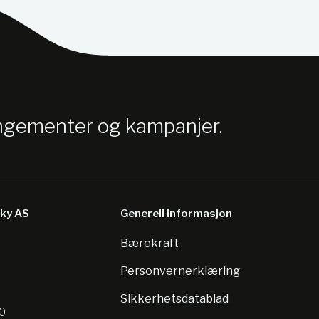
angementer og kampanjer.
sky AS
Generell informasjon
Bærekraft
8
Personvernerklæring
Sikkerhetsdatablad
10