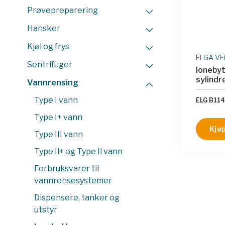
Prøvepreparering
Hansker
Kjøl og frys
ELGA VE
Sentrifuger
Ionebyt
sylindr
Vannrensing
Type I vann
ELG B114
Type I+ vann
Kjøp
Type III vann
Type Il+ og Type Il vann
Forbruksvarer til
vannrensesystemer
Dispensere, tanker og
utstyr