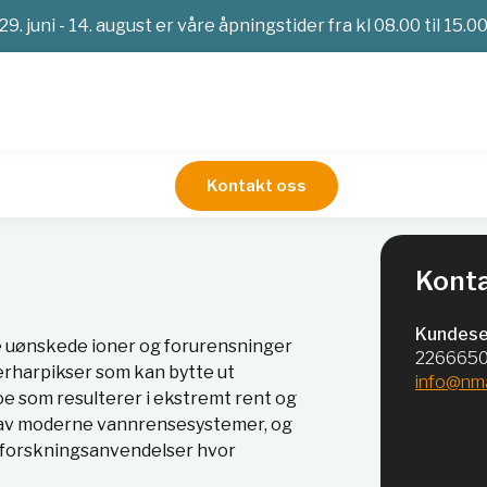
29. juni - 14. august er våre åpningstider fra kl 08.00 til 15.0
Kontakt oss
nebyttere
Konta
Kundese
ne uønskede ioner og forurensninger
226665
erharpikser som kan bytte ut
info@nm
e som resulterer i ekstremt rent og
l av moderne vannrensesystemer, og
og forskningsanvendelser hvor