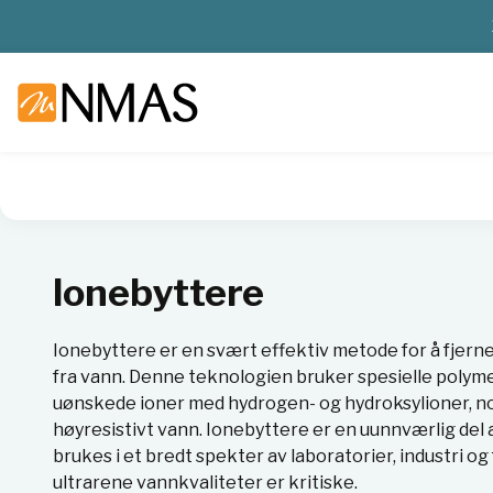
NMAS hjem
Produkter
Basis labutstyr
Vannrensing
lo
lonebyttere
Ionebyttere er en svært effektiv metode for å fjer
fra vann. Denne teknologien bruker spesielle polym
uønskede ioner med hydrogen- og hydroksylioner, no
høyresistivt vann. Ionebyttere er en uunnværlig de
brukes i et bredt spekter av laboratorier, industri 
ultrarene vannkvaliteter er kritiske.