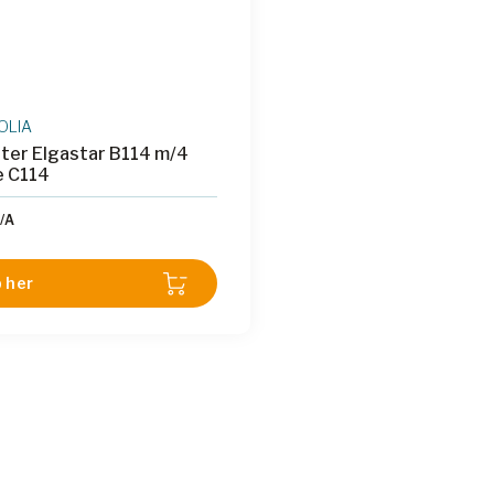
OLIA
ter Elgastar B114 m/4
e C114
/A
 her