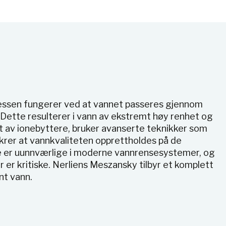
osessen fungerer ved at vannet passeres gjennom
 Dette resulterer i vann av ekstremt høy renhet og
nt av ionebyttere, bruker avanserte teknikker som
krer at vannkvaliteten opprettholdes på de
re er uunnværlige i moderne vannrensesystemer, og
r er kritiske. Nerliens Meszansky tilbyr et komplett
nt vann.