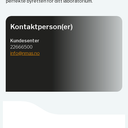
perfekte byretten for ditt laboratorium.
Kontaktperson(er)
Kundesenter
22666500
info@nmas.no