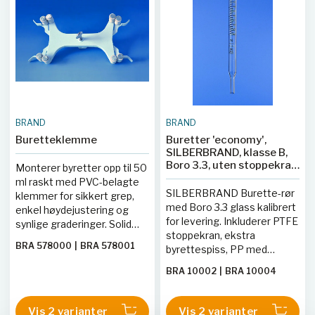
BRAND
BRAND
Buretteklemme
Buretter 'economy',
SILBERBRAND, klasse B,
Boro 3.3, uten stoppekran,
Monterer byretter opp til 50
svart trykt skala
ml raskt med PVC-belagte
SILBERBRAND Burette-rør
klemmer for sikkert grep,
med Boro 3.3 glass kalibrert
enkel høydejustering og
for levering. Inkluderer PTFE
synlige graderinger. Solid
stoppekran, ekstra
design med integrert
BRA 578000
|
BRA 578001
byrettespiss, PP med
støttekontakt.
skrulokk.
BRA 10002
|
BRA 10004
Vis 2 varianter
Vis 2 varianter