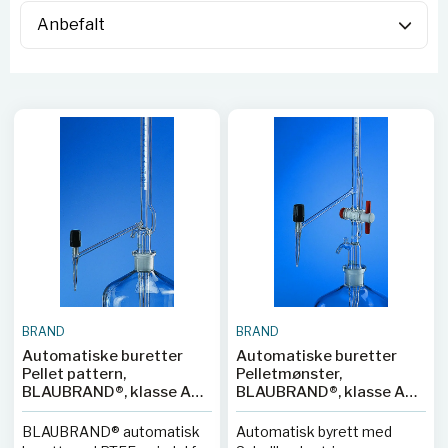
BRAND
BRAND
Automatiske buretter
Automatiske buretter
Pellet pattern,
Pelletmønster,
BLAUBRAND®, klasse AS,
BLAUBRAND®, klasse AS,
DE-M, uten
DE-M, med
mellomliggende
mellomstoppekran, PTFE-
BLAUBRAND® automatisk
Automatisk byrett med
stoppekran, lateral
nøkkel, lateral ventilkran,