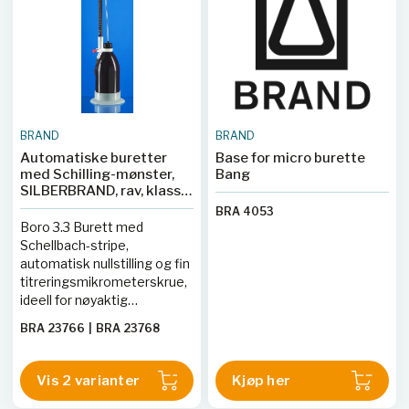
BRAND
BRAND
Automatiske buretter
Base for micro burette
med Schilling-mønster,
Bang
SILBERBRAND, rav, klasse
B, Boro 3.3, PE-Flasche
BRA 4053
Boro 3.3 Burett med
Schellbach-stripe,
automatisk nullstilling og fin
titreringsmikrometerskrue,
ideell for nøyaktig
titreringsarbeid.
BRA 23766
|
BRA 23768
Vis 2 varianter
Kjøp her