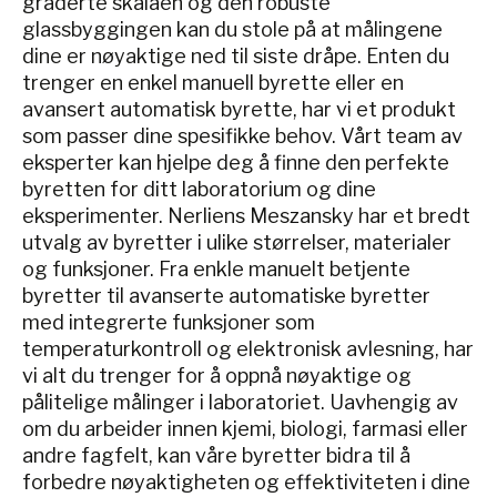
graderte skalaen og den robuste
glassbyggingen kan du stole på at målingene
dine er nøyaktige ned til siste dråpe. Enten du
trenger en enkel manuell byrette eller en
avansert automatisk byrette, har vi et produkt
som passer dine spesifikke behov. Vårt team av
eksperter kan hjelpe deg å finne den perfekte
byretten for ditt laboratorium og dine
eksperimenter. Nerliens Meszansky har et bredt
utvalg av byretter i ulike størrelser, materialer
og funksjoner. Fra enkle manuelt betjente
byretter til avanserte automatiske byretter
med integrerte funksjoner som
temperaturkontroll og elektronisk avlesning, har
vi alt du trenger for å oppnå nøyaktige og
pålitelige målinger i laboratoriet. Uavhengig av
om du arbeider innen kjemi, biologi, farmasi eller
andre fagfelt, kan våre byretter bidra til å
forbedre nøyaktigheten og effektiviteten i dine