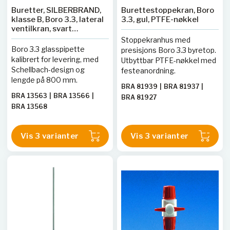
Buretter, SILBERBRAND,
Burettestoppekran, Boro
klasse B, Boro 3.3, lateral
3.3, gul, PTFE-nøkkel
ventilkran, svart
Schellbach-stripe
Stoppekranhus med
Boro 3.3 glasspipette
presisjons Boro 3.3 byretop.
kalibrert for levering, med
Utbyttbar PTFE-nøkkel med
Schellbach-design og
festeanordning.
lengde på 800 mm.
BRA 81939
|
BRA 81937
|
BRA 13563
|
BRA 13566
|
BRA 81927
BRA 13568
Vis 3 varianter
Vis 3 varianter