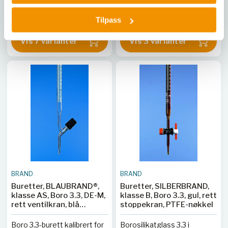
BRA 4760141
|
BRA 4760241
og mulighet for PC-
BRA 13848
|
BRA 4760151
|
BRA
grensesnitt.
Tilpass
4760251
|
BRA 4760161
|
BRA 4760261
|
BRA 4760451
Vis 7 varianter
Vis 3 varianter
BRAND
BRAND
Buretter, BLAUBRAND®,
Buretter, SILBERBRAND,
klasse AS, Boro 3.3, DE-M,
klasse B, Boro 3.3, gul, rett
rett ventilkran, blå
stoppekran, PTFE-nøkkel
Schellbach stripe
Boro 3.3-burett kalibrert for
Borosilikatglass 3.3 i