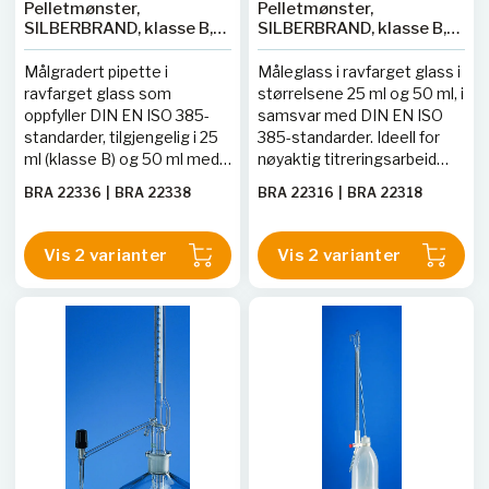
Pelletmønster,
Pelletmønster,
SILBERBRAND, klasse B,
SILBERBRAND, klasse B,
rav, med
rav, sideventilkran, PTFE-
mellomstoppekran,
nøkkel
Målgradert pipette i
Måleglass i ravfarget glass i
sidestoppekran, PTFE-
ravfarget glass som
størrelsene 25 ml og 50 ml, i
nøkkel
oppfyller DIN EN ISO 385-
samsvar med DIN EN ISO
standarder, tilgjengelig i 25
385-standarder. Ideell for
ml (klasse B) og 50 ml med
nøyaktig titreringsarbeid
automatisk nullstilling for
med automatisk nullstilling.
BRA 22336
|
BRA 22338
BRA 22316
|
BRA 22318
nøyaktig titreringsarbeid.
Vis 2 varianter
Vis 2 varianter