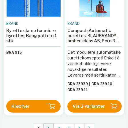
BRAND
BRAND
Byrette clamp for micro
Compact-Automatic
byrettes, Bang pattern 1
burettes, BLAUBRAND®,
stk
amber, class AS, Boro 3.3,
DE-M, white printed scale
Det modulære automatiske
BRA 915
burettekonseptet! Enkelt å
vedlikeholde og levere
nøyaktige resultater.
Leveres med sertifikater og
er enkel å bruke.
BRA 23939
|
BRA 23940
|
BRA 23941
Kjøp her
Vis 3 varianter