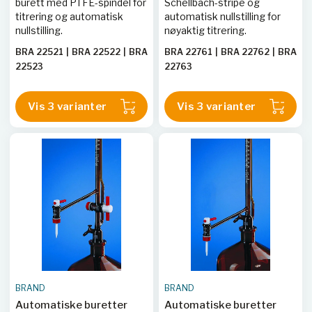
burett med PTFE-spindel for
Schellbach-stripe og
ventilkran, blå
blå Schellbach-stripe
titrering og automatisk
automatisk nullstilling for
Schellbach-stripe
nullstilling.
nøyaktig titrering.
BRA 22521
|
BRA 22522
|
BRA
BRA 22761
|
BRA 22762
|
BRA
22523
22763
Vis 3 varianter
Vis 3 varianter
BRAND
BRAND
Automatiske buretter
Automatiske buretter