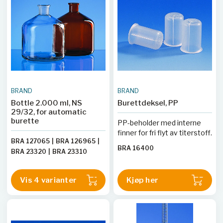
BRAND
BRAND
Bottle 2.000 ml, NS
Burettdeksel, PP
29/32, for automatic
burette
PP-beholder med interne
finner for fri flyt av titerstoff.
BRA 127065
|
BRA 126965
|
BRA 16400
BRA 23320
|
BRA 23310
Vis 4 varianter
Kjøp her