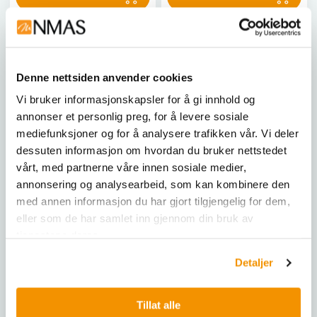
Denne nettsiden anvender cookies
Vi bruker informasjonskapsler for å gi innhold og
annonser et personlig preg, for å levere sosiale
mediefunksjoner og for å analysere trafikken vår. Vi deler
dessuten informasjon om hvordan du bruker nettstedet
vårt, med partnerne våre innen sosiale medier,
BRAND
BRAND
annonsering og analysearbeid, som kan kombinere den
Buretter med flasketopp
Buretter, BLAUBRAND®,
med annen informasjon du har gjort tilgjengelig for dem,
Titrette®
klasse AS, Boro 3.3, DE-M,
eller som de har samlet inn gjennom din bruk av
lateral ventilkran, blå
tjenestene deres.
Schellbach-stripe
Titrette® er den første
Boro 3.3 byrett, kalibrert for
flaske-top buretten som
Detaljer
nøyaktig levering, med
oppfyller klasse A-
Schellbach-stripe og ulike
feilgrenser for
sertifiseringsmuligheter.
glassburetter, med enkel
Tillat alle
titrering, utmerket presisjon
BRA 13844
|
BRA 13847
|