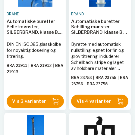
BRAND
BRAND
Automatiske buretter
Automatiske buretter
Pelletmønster,
Schilling mønster,
SILBERBRAND, klasse B,
SILBERBRAND, klasse B,
uten mellomstoppekran,
Boro 3.3, svart Schellbach
lateral ventilkran, svart
stripe, PE-LD-Flasche
DIN EN ISO 385 glasskolbe
Byrette med automatisk
Schellbach-stripe
for nøyaktig dosering og
nullstilling, egnet for fin og
titrering.
grov titrering, inkluderer
Schellbach-stripe og laget
BRA 21911
|
BRA 21912
|
BRA
av holdbare materialer.
21913
Kalibrert etter klasse B-
BRA 23753
|
BRA 23755
|
BRA
standarder.
23756
|
BRA 23758
Vis 3 varianter
Vis 4 varianter