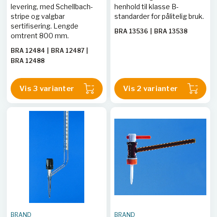
levering, med Schellbach-
henhold til klasse B-
stripe og valgbar
standarder for pålitelig bruk.
sertifisering. Lengde
BRA 13536
|
BRA 13538
omtrent 800 mm.
BRA 12484
|
BRA 12487
|
BRA 12488
Vis 3 varianter
Vis 2 varianter
BRAND
BRAND