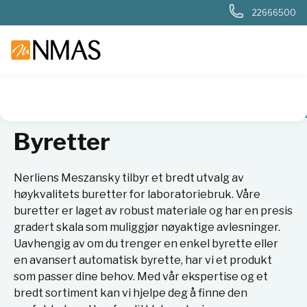
22666500
NMAS hjem
Produkter
Plast og glass i laboratoriet
Måleut
Byretter
Nerliens Meszansky tilbyr et bredt utvalg av
høykvalitets buretter for laboratoriebruk. Våre
buretter er laget av robust materiale og har en presis
gradert skala som muliggjør nøyaktige avlesninger.
Uavhengig av om du trenger en enkel byrette eller
en avansert automatisk byrette, har vi et produkt
som passer dine behov. Med vår ekspertise og et
bredt sortiment kan vi hjelpe deg å finne den