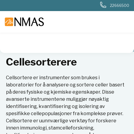
22666500
NMAS hjem
Produkter
Livsvitenskap
Cellebiologi
Cell
Cellesorterere
Cellsortere er instrumenter som brukes i
laboratorier for å analysere og sortere celler basert
på deres fysiske og kjemiske egenskaper. Disse
avanserte instrumentene muliggjør nøyaktig
identifisering, kvantifisering og isolering av
spesifikke cellepopulasjoner fra komplekse prøver.
Cellsortere er uunnværlige verktøy for forskere
innen immunologi, stamcelleforskning,