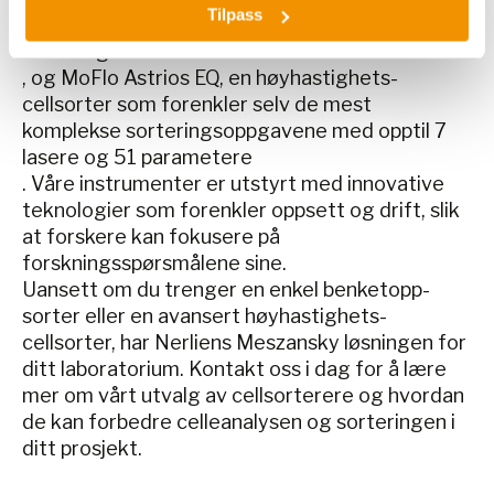
Tilpass
med høy gjenvinning og levedyktighet etter
sortering
, og MoFlo Astrios EQ, en høyhastighets-
cellsorter som forenkler selv de mest
komplekse sorteringsoppgavene med opptil 7
lasere og 51 parametere
. Våre instrumenter er utstyrt med innovative
teknologier som forenkler oppsett og drift, slik
at forskere kan fokusere på
forskningsspørsmålene sine.
Uansett om du trenger en enkel benketopp-
sorter eller en avansert høyhastighets-
cellsorter, har Nerliens Meszansky løsningen for
ditt laboratorium. Kontakt oss i dag for å lære
mer om vårt utvalg av cellsorterere og hvordan
de kan forbedre celleanalysen og sorteringen i
ditt prosjekt.