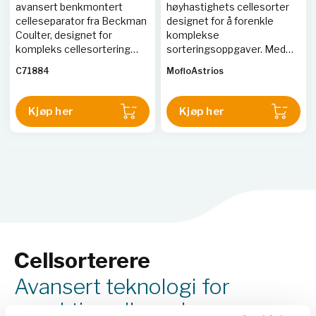
avansert benkmontert
høyhastighets cellesorter
celleseparator fra Beckman
designet for å forenkle
Coulter, designet for
komplekse
kompleks cellesortering
sorteringsoppgaver. Med
med opptil 15
opptil 7 romlig adskilte
C71884
MofloAstrios
fluorescerende detektorer.
lasere og 51 parametere
Systemet tilbyr høy
tilbyr systemet kraftig
følsomhet, rask oppsett, og
sorteringskapasitet med
Kjøp her
Kjøp her
evnen til å håndtere
redusert kompleksitet. Den
avansert sorteringslogikk,
støtter 6-veis jet-in-air
inkludert 4-veis sortering og
sortering og har avanserte
bevaring av verdifulle celler.
optiske og elektroniske
egenskaper for optimal
ytelse.
Cellsorterere
Avansert teknologi for
nøyaktig celleanalyse og