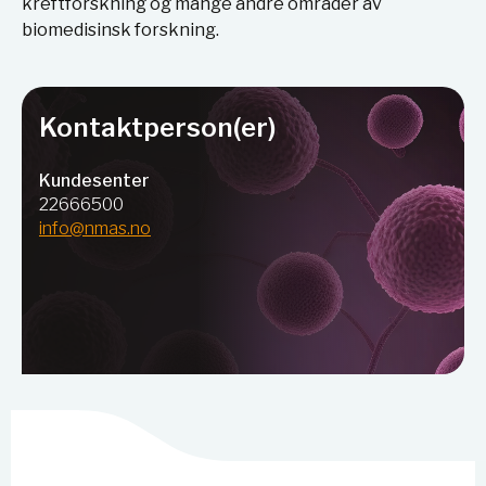
kreftforskning og mange andre områder av
biomedisinsk forskning.
Kontaktperson(er)
Kundesenter
22666500
info@nmas.no