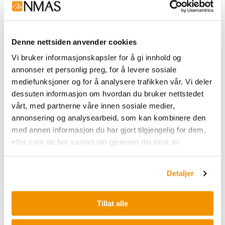
sortering
Denne nettsiden anvender cookies
Cellsortere er uunnværlige verktøy for forskere
som arbeider med immunologi,
Vi bruker informasjonskapsler for å gi innhold og
stamcelleforskning, kreftforskning og andre
annonser et personlig preg, for å levere sosiale
områder av biomedisinsk forskning. Disse
mediefunksjoner og for å analysere trafikken vår. Vi deler
avanserte instrumentene muliggjør nøyaktig
dessuten informasjon om hvordan du bruker nettstedet
identifisering, kvantifisering og isolering av
vårt, med partnerne våre innen sosiale medier,
spesifikke cellepopulasjoner fra komplekse
annonsering og analysearbeid, som kan kombinere den
prøver. Beckman Coulter er en ledende
med annen informasjon du har gjort tilgjengelig for dem,
produsent av cellsorterere, og deres
eller som de har samlet inn gjennom din bruk av
instrumenter kombinerer høy ytelse,
tjenestene deres.
brukervennlighet og pålitelighet for å møte
Detaljer
behovene til forskere over hele verden.
Nerliens Meszansky er stolt distributør av
Beckman Coulter-produkter i Norge. Vi tilbyr et
Tillat alle
utvalg av cellsorterere som CytoFLEX SRT, en
benketopp-sorter som leverer kvalitetsceller