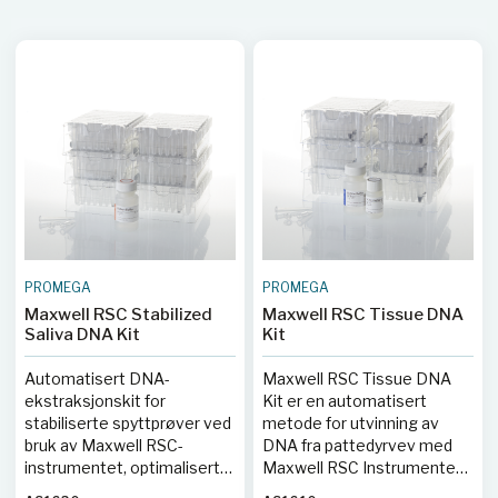
PROMEGA
PROMEGA
Maxwell RSC Stabilized
Maxwell RSC Tissue DNA
Saliva DNA Kit
Kit
Automatisert DNA-
Maxwell RSC Tissue DNA
ekstraksjonskit for
Kit er en automatisert
stabiliserte spyttprøver ved
metode for utvinning av
bruk av Maxwell RSC-
DNA fra pattedyrvev med
instrumentet, optimalisert
Maxwell RSC Instrumentet,
for maksimalt utbytte og
gir renset DNA på ca. 45