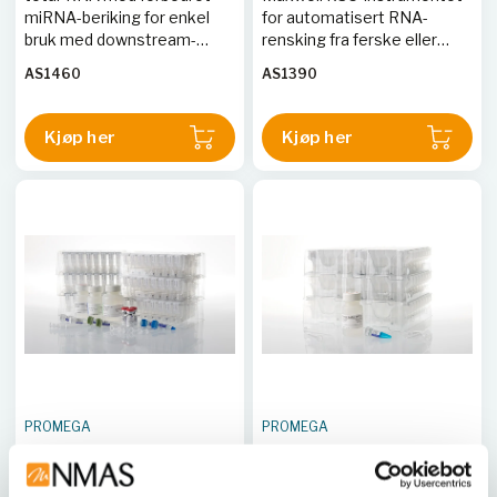
miRNA-beriking for enkel
for automatisert RNA-
bruk med downstream-
rensking fra ferske eller
applikasjoner.
frosne celler.
AS1460
AS1390
Kjøp her
Kjøp her
PROMEGA
PROMEGA
Maxwell® RSC XtractAll
Maxwell® RSC Rapid
FFPE DNA/RNA Kit
ccfDNA Kit