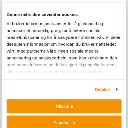
Flexible and Fast DNA and
Automated ccfDNA
RNA Purification from FFPE
Extraction that is Fast, Easy
Denne nettsiden anvender cookies
Tissue Samples Extract
and Reliable Streamlined
DNA, RNA, total nucleic acid,
extraction of circulating cell-
Vi bruker informasjonskapsler for å gi innhold og
or sequentially extract DNA
free DNA (ccfDNA) from 1–
annonser et personlig preg, for å levere sosiale
and RNA from FFPE
4ml of plasma with no
mediefunksjoner og for å analysere trafikken vår. Vi deler
AS1570
AS1590
samples to maximize
sample pretreatment and
dessuten informasjon om hvordan du bruker nettstedet
sample inputs.
minimal hands-on time
vårt, med partnerne våre innen sosiale medier,
Automated protocol
Kjøp her
Kjøp her
delivers high yields of
annonsering og analysearbeid, som kan kombinere den
ccfDNA in under 30 minutes
med annen informasjon du har gjort tilgjengelig for dem,
Excellent-quality ccfDNA
eller som de har samlet inn gjennom din bruk av
with exceptionally low gDNA
tjenestene deres.
contamination and suitable
for various sensitive
Detaljer
amplification assays such as
digital PCR and NG
Tillat alle
Tilpass
PROMEGA