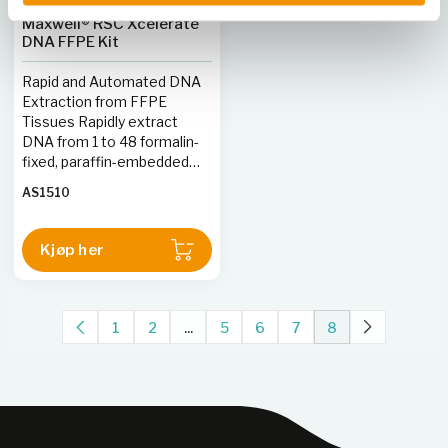
Maxwell® RSC Xcelerate
DNA FFPE Kit
Rapid and Automated DNA
Extraction from FFPE
Tissues Rapidly extract
DNA from 1 to 48 formalin-
fixed, paraffin-embedded
(FFPE) tissue sections
AS1510
Enhance sample processing
throughput with <1 hour
sample preprocessing and
Kjøp her
automated extraction on
the Maxwell® RSC
Instrument Purified DNA
has reduced risk of DNA
1
2
...
5
6
7
8
damage and improved
quality in downstream NGS
assays without need for
additional repair enzyme
treatments