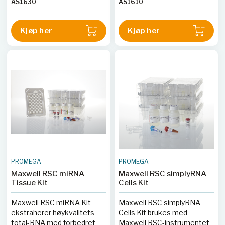
AS1630
AS1610
renhet.
minutter.
Kjøp her
Kjøp her
PROMEGA
PROMEGA
Maxwell RSC miRNA
Maxwell RSC simplyRNA
Tissue Kit
Cells Kit
Maxwell RSC miRNA Kit
Maxwell RSC simplyRNA
ekstraherer høykvalitets
Cells Kit brukes med
total-RNA med forbedret
Maxwell RSC-instrumentet