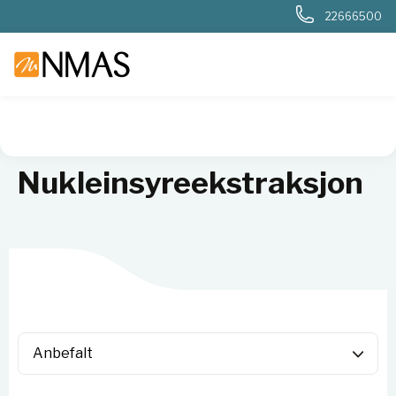
22666500
NMAS hjem
Produkter
Livsvitenskap
Molekylærbiologi
Nukleinsyreekstraksjon