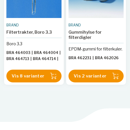
BRAND
BRAND
Filtertrakter, Boro 3.3
Gummihylse for
filterdigler
Boro 3.3
EPDM-gummi for filterkuler.
BRA 464003
|
BRA 464004
|
BRA 462231
|
BRA 462026
BRA 464713
|
BRA 464714
|
BRA 465423
|
BRA 465424
|
BRA 466133
|
BRA 466134
Vis 8 varianter
Vis 2 varianter