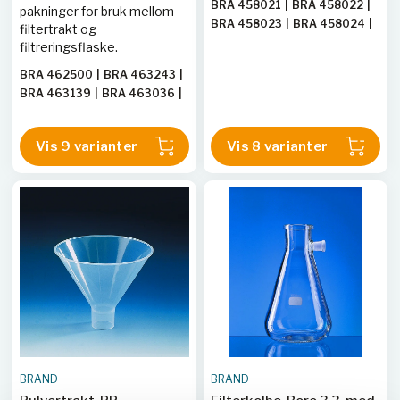
BRA 458021
|
BRA 458022
|
pakninger for bruk mellom
BRA 458023
|
BRA 458024
|
filtertrakt og
BRA 458734
|
BRA 458731
|
filtreringsflaske.
BRA 458732
|
BRA 458733
BRA 462500
|
BRA 463243
|
BRA 463139
|
BRA 463036
|
BRA 462932
|
BRA 462827
|
BRA 462723
|
BRA 462617
|
Vis 9 varianter
Vis 8 varianter
BRA 462512
BRAND
BRAND