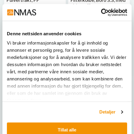
Pulvertrakt, PP
Filterkolbe, Boro 3.3, med
sidemuffe
BRA 148020
|
BRA 148025
|
Boro 3.3. DIN 12476, ISO
BRA 148030
|
BRA 148035
|
6556. Sideuttak for
BRA 148040
|
BRA 148045
vakuumsslange med ytre
Denne nettsiden anvender cookies
diameter på 15-18 mm.
Vi bruker informasjonskapsler for å gi innhold og
BRA 73714
|
BRA 73719
|
BRA
annonser et personlig preg, for å levere sosiale
73724
|
BRA 73729
mediefunksjoner og for å analysere trafikken vår. Vi deler
dessuten informasjon om hvordan du bruker nettstedet
Vis 6 varianter
Vis 4 varianter
vårt, med partnerne våre innen sosiale medier,
annonsering og analysearbeid, som kan kombinere den
med annen informasjon du har gjort tilgjengelig for dem,
eller som de har samlet inn gjennom din bruk av
tjenestene deres.
Detaljer
Tillat alle