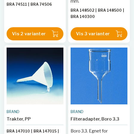
mm.
BRA 74511
|
BRA 74506
BRA 148502
|
BRA 148500
|
BRA 140300
Vis 2 varianter
Vis 3 varianter
BRAND
BRAND
Trakter, PP
Filteradapter, Boro 3.3
Boro 3.3. Egnet for
BRA 147010
|
BRA 147015
|