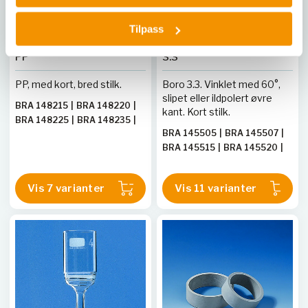
BRAND
BRAND
Tilpass
Trakter, riflet innvendig,
Trakter, kort stilk, Boro
PP
3.3
PP, med kort, bred stilk.
Boro 3.3. Vinklet med 60°,
slipet eller ildpolert øvre
BRA 148215
|
BRA 148220
|
kant. Kort stilk.
BRA 148225
|
BRA 148235
|
BRA 145505
|
BRA 145507
|
BRA 148237
|
BRA 148240
|
BRA 145515
|
BRA 145520
|
BRA 148245
BRA 145525
|
BRA 145530
|
BRA 145535
|
BRA 145540
|
Vis 7 varianter
Vis 11 varianter
BRA 145545
|
BRA 145550
|
BRA 145560