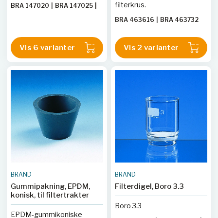
filterkrus.
BRA 147020
|
BRA 147025
|
BRA 147030
|
BRA 147035
BRA 463616
|
BRA 463732
Vis 6 varianter
Vis 2 varianter
BRAND
BRAND
Gummipakning, EPDM,
Filterdigel, Boro 3.3
konisk, til filtertrakter
Boro 3.3
EPDM-gummikoniske