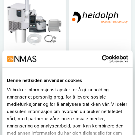
HEIDOLPH
HEIDOLPH
Hei-VAP University
Circulating chiller Hei-
Research-Chill Package
CHILL 1100 Pro
Komplett Hei-VAP
HEI 591-01660-00
Denne nettsiden anvender cookies
University Research-Chill-
Vi bruker informasjonskapsler for å gi innhold og
pakke med motorløft,
vakuumpumpe, kjøler, RS
annonser et personlig preg, for å levere sosiale
232-kabel, rørsystem og
mediefunksjoner og for å analysere trafikken vår. Vi deler
Kyro 30 termisk væske.
dessuten informasjon om hvordan du bruker nettstedet
HEI 576-27305-00
vårt, med partnerne våre innen sosiale medier,
annonsering og analysearbeid, som kan kombinere den
Kjøp her
Kjøp her
med annen informasjon du har gjort tilgjengelig for dem,