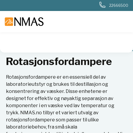
22666500
NMAS hjem
Produkter
Kjemi og industri
Rotasjonsford
Rotasjonsfordampere
Rotasjonsfordampere er en essensiell del av
laboratorieutstyr og brukes til destillasjon og
konsentrering av væsker. Disse enhetene er
designet for effektiv og nøyaktig separasjon av
komponenter i en væske ved lav temperatur og
trykk. NMAS.no tilbyr et variert utvalg av
rotasjonsfordampere som passer til ulike
laboratoriebehov, fra små skala