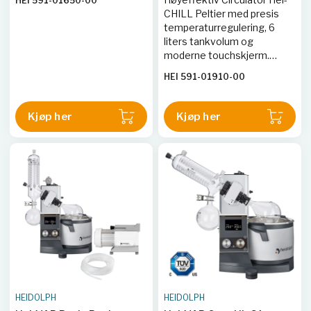
HEI 591-01650-00
CHILL Peltier med presis
temperaturregulering, 6
liters tankvolum og
moderne touchskjerm.
Ideell for ulike
HEI 591-01910-00
temperaturstyringsoppgaver.
Kjøp her
Kjøp her
HEIDOLPH
HEIDOLPH