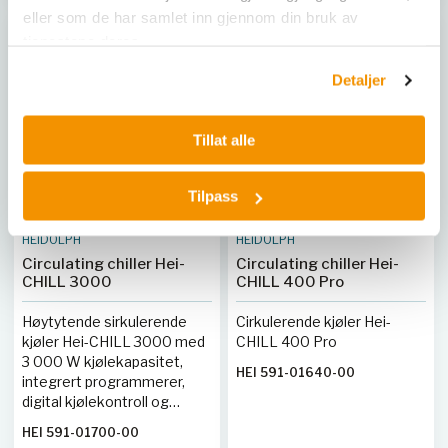
eller som de har samlet inn gjennom din bruk av
tjenestene deres.
Detaljer
Tillat alle
Tilpass
HEIDOLPH
HEIDOLPH
Circulating chiller Hei-
Circulating chiller Hei-
CHILL 3000
CHILL 400 Pro
Høytytende sirkulerende
Cirkulerende kjøler Hei-
kjøler Hei-CHILL 3000 med
CHILL 400 Pro
3 000 W kjølekapasitet,
HEI 591-01640-00
integrert programmerer,
digital kjølekontroll og
alarmfunksjoner.
HEI 591-01700-00