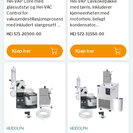
Hei-VAP Core med
Hei-VAP Lavkokepakke
glassutstyr og Hei-VAC
med tørris, inkluderer
Control for
kjerneenheten med
vakuumdestillasjonsprosesser
motorheis, belagt
med inkludert slangesett og
kondensator,
pumpe.
vakuumpumpe, manuell
HEI 571-20300-00
HEI 572-31550-00
kontroller og
slangedetaljsett.
Kjøp her
Kjøp her
HEIDOLPH
HEIDOLPH