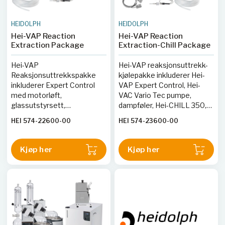
HEIDOLPH
HEIDOLPH
Hei-VAP Reaction
Hei-VAP Reaction
Extraction Package
Extraction-Chill Package
Hei-VAP
Hei-VAP reaksjonsuttrekk-
Reaksjonsuttrekkspakke
kjølepakke inkluderer Hei-
inkluderer Expert Control
VAP Expert Control, Hei-
med motorløft,
VAC Vario Tec pumpe,
glassutstyrsett,
dampføler, Hei-CHILL 350,
vakuumpumpe,
RS 232-kabel, Kyro 30-
HEI 574-22600-00
HEI 574-23600-00
temperatursensor og
væske og rørsett.
slangesett.
Kjøp her
Kjøp her