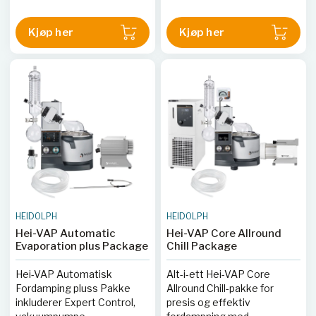
flaske og AUTO nøyaktig
sensor.
Kjøp her
Kjøp her
HEIDOLPH
HEIDOLPH
Hei-VAP Automatic
Hei-VAP Core Allround
Evaporation plus Package
Chill Package
Hei-VAP Automatisk
Alt-i-ett Hei-VAP Core
Fordamping pluss Pakke
Allround Chill-pakke for
inkluderer Expert Control,
presis og effektiv