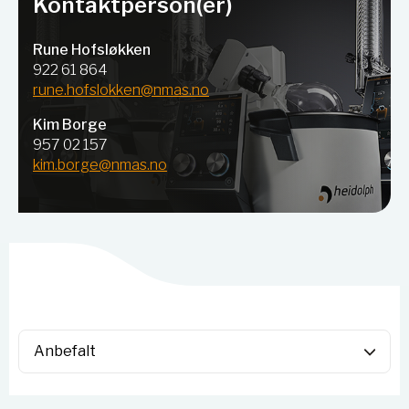
Kontaktperson(er)
Rune Hofsløkken
922 61 864
rune.hofslokken@nmas.no
Kim Borge
957 02 157
kim.borge@nmas.no