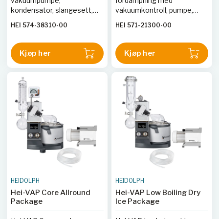
vakuumpumpe,
fordampning med
kondensator, slangesett,
vakuumkontroll, pumpe,
Woulff-flaske og
kjøler og essensielt tilbehør.
HEI 574-38310-00
HEI 571-21300-00
AUTOaccurate-sensor.
Kjøp her
Kjøp her
HEIDOLPH
HEIDOLPH
Hei-VAP Core Allround
Hei-VAP Low Boiling Dry
Package
Ice Package