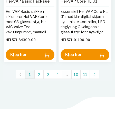
Hei-VAP Basic Package
Hei-VAP Core HL G1
Hei-VAP Basic-pakken
Essensiell Hei-VAP Core HL
inkluderer Hei-VAP Core
G1 med klar digital skjerm,
med G3-glassutstyr, Hei-
dynamiske kontroller, LED-
VAC Valve Tec
ringlys og G1-diagonalt
vakuumpumpe, manuell
glassutstyr for nøyaktige
vakuumkontroller og
parameterjusteringer.
HEI 571-34300-00
HEI 571-01100-00
rørsett.
Kjøp her
Kjøp her
1
2
3
4
...
10
11