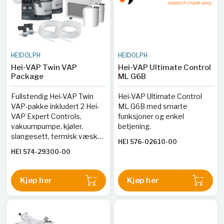
HEIDOLPH
HEIDOLPH
Hei-VAP Twin VAP
Hei-VAP Ultimate Control
Package
ML G6B
Fullstendig Hei-VAP Twin
Hei-VAP Ultimate Control
VAP-pakke inkludert 2 Hei-
ML G6B med smarte
VAP Expert Controls,
funksjoner og enkel
vakuumpumpe, kjøler,
betjening.
slangesett, termisk væske,
HEI 576-02610-00
ventiler og y-stykker.
HEI 574-29300-00
Kjøp her
Kjøp her