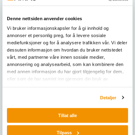
Denne nettsiden anvender cookies
Vi bruker informasjonskapsler for å gi innhold og
annonser et personlig preg, for å levere sosiale
RETSCH
RETSCH
mediefunksjoner og for å analysere trafikken vår. Vi deler
Test Sieve ISO 3310/1, -
Test Sieve ISO 3310/1, -
dessuten informasjon om hvordan du bruker nettstedet
200x25mm stainless
200x50 mm stainless
steel with compliance
mpliance certificate acc.
vårt, med partnerne våre innen sosiale medier,
certificate acc. EN 10204
EN 10204 2.1
annonsering og analysearbeid, som kan kombinere den
2.1
RET 60122000020
|
RET
RET 60131000999
|
RET
med annen informasjon du har gjort tilgjengelig for dem,
60122000025
|
RET
60131000998
|
RET
eller som de har samlet inn gjennom din bruk av
60122000032
|
RET
60131000020
|
RET
tjenestene deres.
60122000036
|
RET
60131000025
|
RET
Vis 99 varianter
Vis 99 varianter
60122000038
|
RET
60131000032
|
RET
Detaljer
60122000040
|
RET
60131000036
|
RET
60122000045
|
RET
60131000038
|
RET
60122000050
|
RET
60131000040
|
RET
Tillat alle
60122000053
|
RET
60131000045
|
RET
60122000056
|
RET
60131000050
|
RET
60122000063
|
RET
60131000053
|
RET
Tilpass