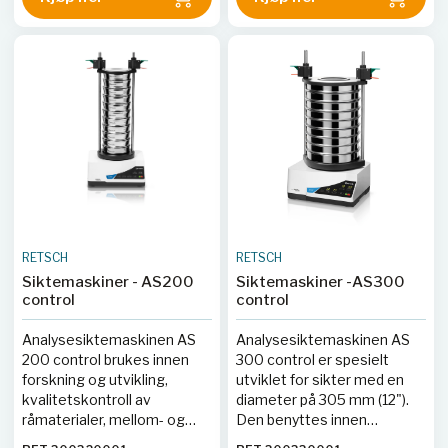
produksjonsovervåking.
råmaterialer, mellom- og
Maskinen har en digital
sluttprodukter, samt i
visning av ytelse og tid, og
produksjonsovervåking.
justering av
HUSK: Spennholder må
vibrasjonsutslag og siktetid
bestilles i tillegg, se tilbehør
foregår analogt. HUSK:
nedenfor.
Spennholder må bestilles i
tillegg, se tilbehør nedenfor.
RETSCH
RETSCH
Siktemaskiner - AS200
Siktemaskiner -AS300
control
control
Analysesiktemaskinen AS
Analysesiktemaskinen AS
200 control brukes innen
300 control er spesielt
forskning og utvikling,
utviklet for sikter med en
kvalitetskontroll av
diameter på 305 mm (12").
råmaterialer, mellom- og
Den benyttes innen
sluttprodukter, samt i
forskning og utvikling,