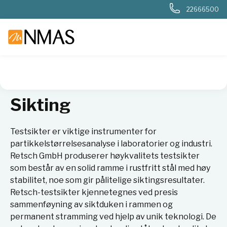
22666500
NMAS hjem
Produkter
Kjemi og industri
Partikkelanalyse
Sikting
Testsikter er viktige instrumenter for
partikkelstørrelsesanalyse i laboratorier og industri.
Retsch GmbH produserer høykvalitets testsikter
som består av en solid ramme i rustfritt stål med høy
stabilitet, noe som gir pålitelige siktingsresultater.
Retsch-testsikter kjennetegnes ved presis
sammenføyning av siktduken i rammen og
permanent stramming ved hjelp av unik teknologi. De