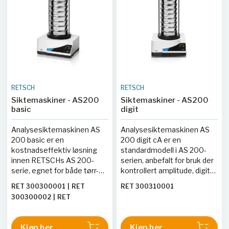
RETSCH
RETSCH
Siktemaskiner - AS200
Siktemaskiner - AS200
basic
digit
Analysesiktemaskinen AS
Analysesiktemaskinen AS
200 basic er en
200 digit cA er en
kostnadseffektiv løsning
standardmodell i AS 200-
innen RETSCHs AS 200-
serien, anbefalt for bruk der
serie, egnet for både tørr-
kontrollert amplitude, digital
og våtsikting. Den benyttes
visning av vibrasjonsutslag
RET 300300001
|
RET
RET 300310001
i forskning, utvikling og
og tid, samt intervalldrift er
300300002
|
RET
kvalitetskontroll av
påkrevd. Den benyttes
300300009
råmaterialer, mellom- og
innen forskning og utvikling,
sluttprodukter, samt i
kvalitetskontroll av
Kjøp her
Kjøp her