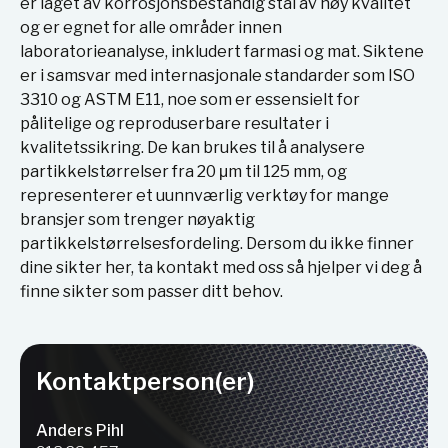
er laget av korrosjonsbestandig stål av høy kvalitet
og er egnet for alle områder innen
laboratorieanalyse, inkludert farmasi og mat. Siktene
er i samsvar med internasjonale standarder som ISO
3310 og ASTM E11, noe som er essensielt for
pålitelige og reproduserbare resultater i
kvalitetssikring. De kan brukes til å analysere
partikkelstørrelser fra 20 μm til 125 mm, og
representerer et uunnværlig verktøy for mange
bransjer som trenger nøyaktig
partikkelstørrelsesfordeling. Dersom du ikke finner
dine sikter her, ta kontakt med oss så hjelper vi deg å
finne sikter som passer ditt behov.
Kontaktperson(er)
Anders Pihl