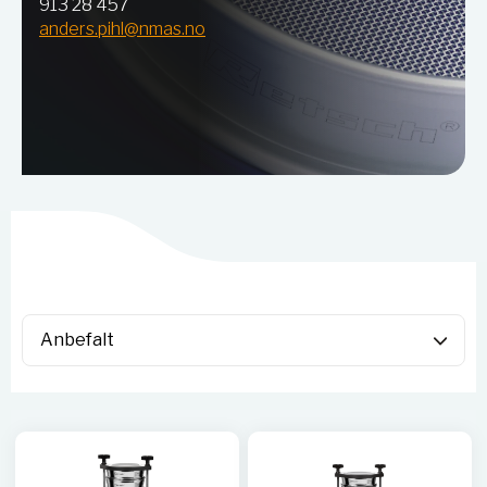
913 28 457
anders.pihl@nmas.no