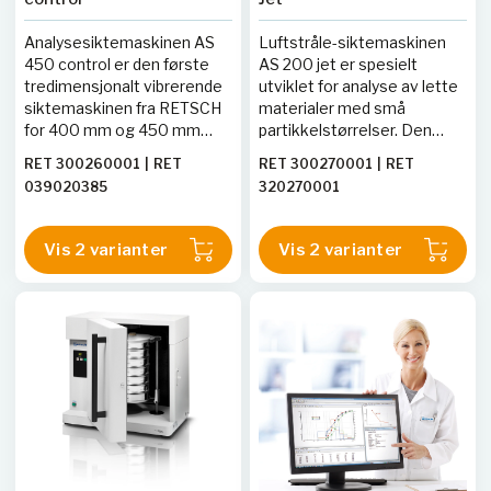
Analysesiktemaskinen AS
Luftstråle-siktemaskinen
450 control er den første
AS 200 jet er spesielt
tredimensjonalt vibrerende
utviklet for analyse av lette
siktemaskinen fra RETSCH
materialer med små
for 400 mm og 450 mm
partikkelstørrelser. Den
sikter. Den egner seg til
benytter luftstråleteknologi
RET 300260001
|
RET
RET 300270001
|
RET
både våt- og tørrsikting. En
for å spre og
039020385
320270001
optimalisering av det
deagglomerere fine pulver,
elektromagnetiske
noe som gir reproduserbare
drivverket gjør det mulig
resultater takket være
Vis 2 varianter
Vis 2 varianter
med amplituder på opptil 2,2
Open-Mesh-funksjonen.
mm, noe som gir en
Maskinen er kompatibel
vesentlig mer effektiv
med alle RETSCHs
sikting enn ved bruk av
standardsikter med en
vanlige siktemaskiner av
diameter på 203 mm (8").
denne typen.