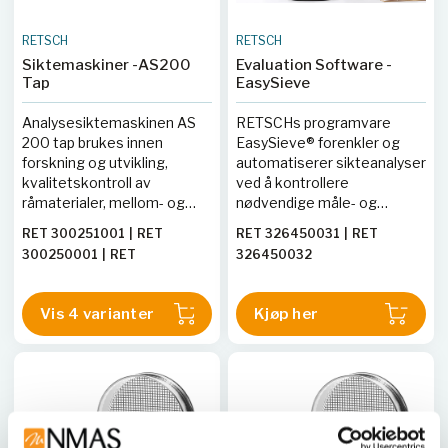
RETSCH
RETSCH
Siktemaskiner -AS200
Evaluation Software -
Tap
EasySieve
Analysesiktemaskinen AS
RETSCHs programvare
200 tap brukes innen
EasySieve® forenkler og
forskning og utvikling,
automatiserer sikteanalyser
kvalitetskontroll av
ved å kontrollere
råmaterialer, mellom- og
nødvendige måle- og
sluttprodukter, samt i
veieprosedyrer, fra
RET 300251001
|
RET
RET 326450031
|
RET
produksjonsovervåking.
registrering av siktens vekt
300250001
|
RET
326450032
Dens bankebevegelse er
til evaluering av dataene.
300250004
|
RET
spesielt egnet for
Programvaren er
300251004
sikteanalyse av produkter
brukervennlig og tilgjengelig
Vis 4 varianter
Kjøp her
som aktivkull, blåsemidler,
i en CFR-versjon som
metallpulver, krydder og
overholder FDA 21 CFR Part
diamanter, i samsvar med
11.
gjeldende standarder.