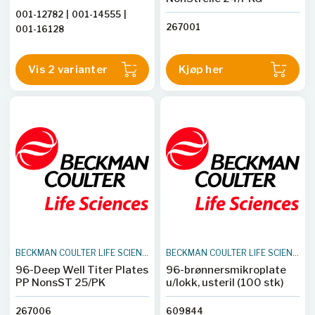
001-12782
|
001-14555
|
267001
001-16128
Vis 2 varianter
Kjøp her
BECKMAN COULTER LIFE SCIENCES
BECKMAN COULTER LIFE SCIENCES
96-Deep Well Titer Plates
96-brønnersmikroplate
PP NonsST 25/PK
u/lokk, usteril (100 stk)
267006
609844