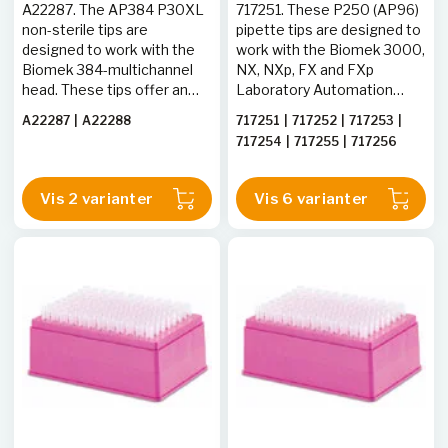
A22287. The AP384 P30XL
717251. These P250 (AP96)
non-sterile tips are
pipette tips are designed to
designed to work with the
work with the Biomek 3000,
Biomek 384-multichannel
NX, NXp, FX and FXp
head. These tips offer an
Laboratory Automation
extended, narrow length of
Workstations, and, like all
A22287
|
A22288
717251
|
717252
|
717253
|
43 mm, which allows
our pipette tips, are made of
717254
|
717255
|
717256
pipetting from the bottom
100% premium
of deep labware to retrieve
polypropylene. All pipetting
valuable samples. The tips
tips are manufactured to
Vis 2 varianter
Vis 6 varianter
also provide a larger
ensure products are
transfer volume capacity of
straight, leak-proof, and
50 &micro;L, an additional
guaranteed to be free of
20 &micro;L over the
DNA, DNase/RNase, PCR
standard P30 tip. The
inhibition,
AP384 P30XLs are 100%
pyrogen/endotoxin and
polypropylene, automation-
trace metals. Case of 10
grade and manufactured to
racks.
ensure straight, leak-proof
products free of DNA,
DNase/RNase, PCR
inhibition,