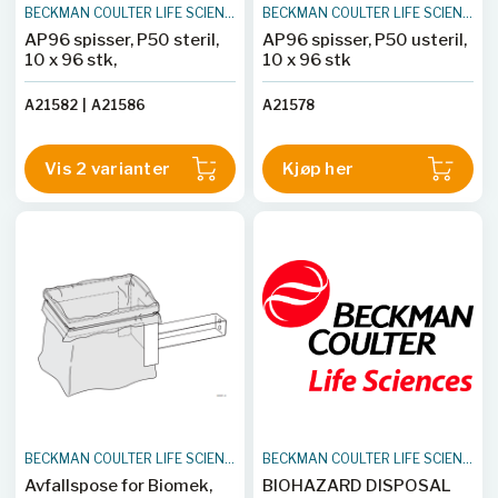
pyrogen/endotoxin and
BECKMAN COULTER LIFE SCIENCES
BECKMAN COULTER LIFE SCIENCES
trace metals. Case of 10
AP96 spisser, P50 steril,
AP96 spisser, P50 usteril,
racks.
10 x 96 stk,
10 x 96 stk
A21582
|
A21586
A21578
Vis 2 varianter
Kjøp her
BECKMAN COULTER LIFE SCIENCES
BECKMAN COULTER LIFE SCIENCES
Avfallspose for Biomek,
BIOHAZARD DISPOSAL