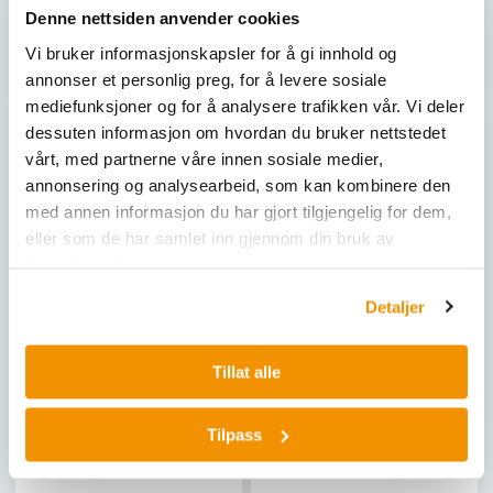
719367
970577
Denne nettsiden anvender cookies
Vi bruker informasjonskapsler for å gi innhold og
Kjøp her
Kjøp her
annonser et personlig preg, for å levere sosiale
mediefunksjoner og for å analysere trafikken vår. Vi deler
dessuten informasjon om hvordan du bruker nettstedet
vårt, med partnerne våre innen sosiale medier,
annonsering og analysearbeid, som kan kombinere den
med annen informasjon du har gjort tilgjengelig for dem,
eller som de har samlet inn gjennom din bruk av
tjenestene deres.
Detaljer
BECKMAN COULTER LIFE SCIENCES
BECKMAN COULTER LIFE SCIENCES
Tillat alle
BioRad Autoseal Lid,
Biomek FXP Target Prep
Arched, Widetab,
Express, Axiom
Package of 4
Consumables Bundle (Pr
Tilpass
A67424
A87508