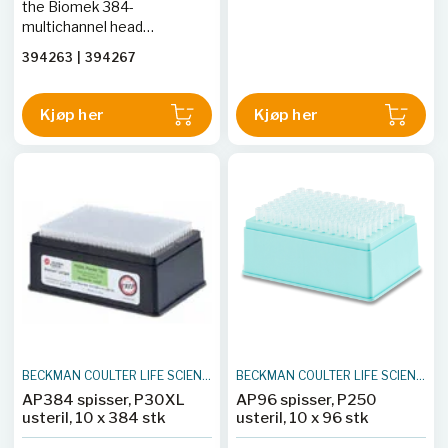
the Biomek 384-
multichannel head
Laboratory Automation
394263
|
394267
Workstation. Filtered tips
reduce the chance of
sample cross-
Kjøp her
Kjøp her
contamination from
aerosols. Like all our pipette
tips, the P30 tips are made
of 100% premium grade
polypropylene and are
guaranteed to be free of
DNA, DNase/RNase, PCR
inhibition,
pyrogen/endotoxin and
trace metals. Capacity for
each tip (including air gaps)
is 15 &mu;L. Case of 10
racks.
BECKMAN COULTER LIFE SCIENCES
BECKMAN COULTER LIFE SCIENCES
AP384 spisser, P30XL
AP96 spisser, P250
usteril, 10 x 384 stk
usteril, 10 x 96 stk