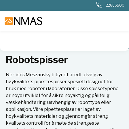
22666500
NMAS hjem
Produkter
Plast og glass i laboratoriet
Pipett
Robotspisser
Nerliens Meszansky tilbyr et bredt utvalg av
høykvalitets pipettespisser spesielt designet for
bruk med roboter i laboratorier. Disse spissetypene
er nøye utviklet for å sikre nøyaktig og pålitelig
væskehåndtering, uavhengig av robottype eller
applikasjon. Våre pipettespisser er laget av
høykvalitets materialer og gjennomgår streng
kvalitetskontroll for å møte de strengeste