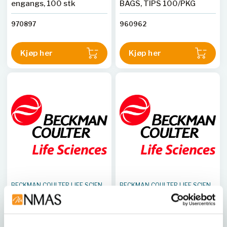
engangs, 100 stk
BAGS, TIPS 100/PKG
970897
960962
Kjøp her
Kjøp her
BECKMAN COULTER LIFE SCIENCES
BECKMAN COULTER LIFE SCIENCES
BIOMEK FX 96-CHANNEL
Bag, Disposal, Biohazard,
DISPOSABLE TIP
Large (qty 100)