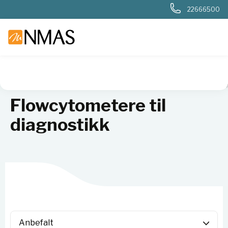
22666500
NMAS hjem
Produkter
Sykehuslab
Klinisk flowcytometri
Flowcytometere til
diagnostikk