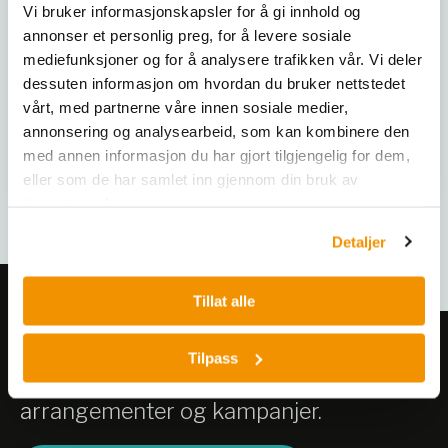
Vi bruker informasjonskapsler for å gi innhold og
Beckman Coulter er et
avansert system designet
annonser et personlig preg, for å levere sosiale
for høy kompleksitet
mediefunksjoner og for å analysere trafikken vår. Vi deler
testing med opptil 13 farger
dessuten informasjon om hvordan du bruker nettstedet
og ny detektorteknologi for
DxFLEX
vårt, med partnerne våre innen sosiale medier,
enklere kompensasjon. Det
annonsering og analysearbeid, som kan kombinere den
kompakte designet sparer
laboratorieplass, mens
med annen informasjon du har gjort tilgjengelig for dem,
Kjøp her
Kjøp her
APD-detektorer gir
eller som de har samlet inn gjennom din bruk av
forbedret sensitivitet og
tjenestene deres.
nøyaktighet.
Detaljer
Tillat alle
Meld deg på vårt nyhetsbrev!
Tilpass
Få informasjon om produkter,
arrangementer og kampanjer.