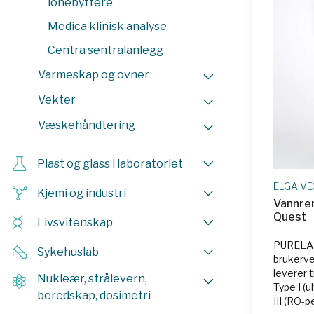
lonebyttere
Medica klinisk analyse
Centra sentralanlegg
Varmeskap og ovner
Vekter
Væskehåndtering
Plast og glass i laboratoriet
ELGA VE
Kjemi og industri
Vannre
Quest
Livsvitenskap
PURELAB
Sykehuslab
brukerv
leverer 
Nukleær, strålevern,
Type I (u
beredskap, dosimetri
III (RO-