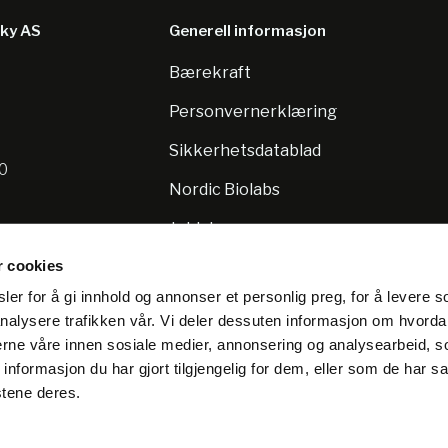
sky AS
Generell informasjon
Bærekraft
8
Personvernerklæring
Sikkerhetsdatablad
10
Nordic Biolabs
Jobb hos oss
r cookies
er for å gi innhold og annonser et personlig preg, for å levere s
nalysere trafikken vår. Vi deler dessuten informasjon om hvorda
nerne våre innen sosiale medier, annonsering og analysearbeid, 
formasjon du har gjort tilgjengelig for dem, eller som de har sa
stene deres.