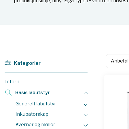
produksjonslinje, tilbyr Elga Type 1+ vann den høyes
Kategorier
Intern
Basis labutstyr
Generelt labutstyr
Inkubatorskap
Kverner og møller