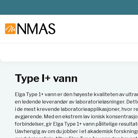
NMAS hjem
Produkter
Basis labutstyr
Vannrensing
Ty
Type I+ vann
Elga Type 1+ vann er den høyeste kvaliteten av ultr
en ledende leverandør av laboratorieløsninger. Dette
i de mest krevende laboratorieapplikasjoner, hvor re
avgjørende. Med en ekstrem lav ionisk konsentrasjo
forbindelser, gir Elga Type 1+ vann pålitelige resulta
Uavhengig av om du jobber i et akademisk forskningsl