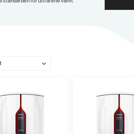
te standarden for ultrarene vann.