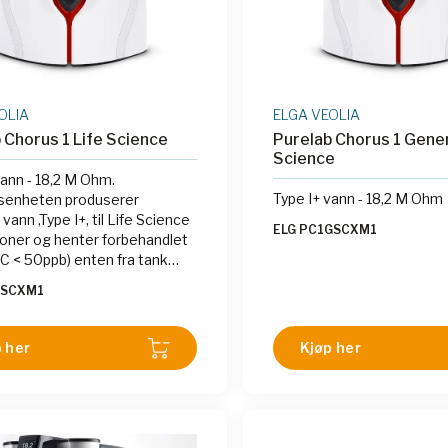
OLIA
ELGA VEOLIA
 Chorus 1 Life Science
Purelab Chorus 1 Gene
Science
vann - 18,2 M Ohm.
Type I+ vann - 18,2 M Ohm
gsenheten produserer
 til Life Science
ELG PC1GSCXM1
joner og henter forbehandlet
legg. Chorus 1 Life
LSCXM1
er utstyrt med PureSure-
i med to ionebytterpakker,
 ultramikrofilter/biofilter og
 her
Kjøp her
ering. Uorganiske urenheter
rvåket med sanntidsmåling av