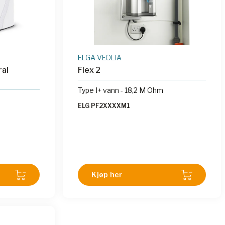
ELGA VEOLIA
ral
Flex 2
Type I+ vann - 18,2 M Ohm
ELG PF2XXXXM1
Kjøp her