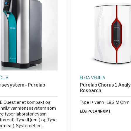
OLIA
ELGA VEOLIA
nsesystem - Purelab
Purelab Chorus 1 Analy
Research
 Quest er et kompakt og
Type I+ vann - 18,2 M Ohm
ennlig vannrensesystem som
ELG PC1ANRXM1
tre typer laboratorievann:
ltrarent), Type II (rent) og Type
permeat). Systemet er