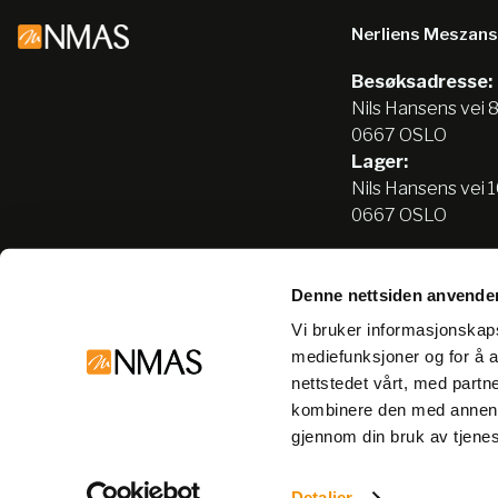
Nerliens Meszan
Besøksadresse:
Nils Hansens vei 
0667 OSLO
Lager:
Nils Hansens vei 
0667 OSLO
Denne nettsiden anvende
Tlf:
22666500
Vi bruker informasjonskapsl
info@nmas.no
mediefunksjoner og for å a
nettstedet vårt, med part
kombinere den med annen in
gjennom din bruk av tjene
Detaljer