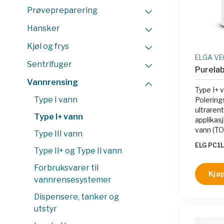
Prøvepreparering
Hansker
Kjøl og frys
ELGA VE
Sentrifuger
Purelab
Vannrensing
Type I+ 
Type I vann
Polerin
ultrarent vann ,Type I+,
Type I+ vann
applikas
vann (TOC < 50ppb) enten fra tank
Type III vann
eller sentralan
ELG PC1
Science 
Type Il+ og Type Il vann
teknolog
Forbruksvarer til
UV-lampe,
Kjøp
vannrensesystemer
resirkul
blir ove
Dispensere, tanker og
TOC.
utstyr