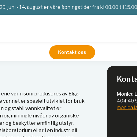
29. juni - 14. august er våre åpningstider fra kl 08.00 til 15.0
Kontakt oss
pe I+ vann
Konta
arene vann som produseres av Elga,
Monica 
404 40 
 vannet er spesielt utviklet for bruk
monica.
n og stabil vannkvalitet er
n og minimale nivåer av organiske
ter og beskytter ømfintlig utstyr.
aboratorium eller i en industriell