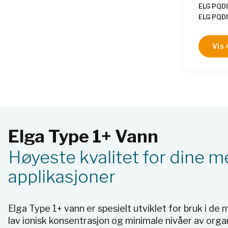
designet
ELG PQD
av labor
ELG PQD
og molek
reagensf
Med en ra
Vis 
minutt o
veggmon
Quest ve
intuitive
betjene 
utskiftb
periodisk
oppretth
Elga Type 1+ Vann
Systemet
av over 
Høyeste kvalitet for dine 
og tilbyr
fjernove
applikasjoner
Elga Type 1+ vann er spesielt utviklet for bruk i d
lav ionisk konsentrasjon og minimale nivåer av orga