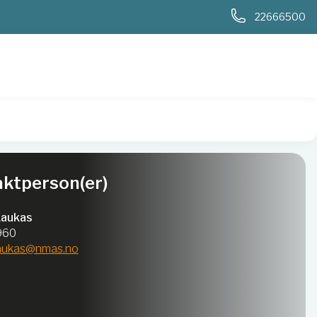
0
22666500
ktperson(er)
Laukas
960
laukas@nmas.no