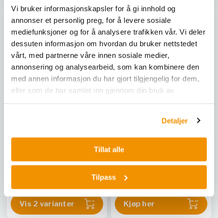
Vi bruker informasjonskapsler for å gi innhold og
annonser et personlig preg, for å levere sosiale
mediefunksjoner og for å analysere trafikken vår. Vi deler
dessuten informasjon om hvordan du bruker nettstedet
vårt, med partnerne våre innen sosiale medier,
annonsering og analysearbeid, som kan kombinere den
med annen informasjon du har gjort tilgjengelig for dem,
eller som de har samlet inn gjennom din bruk av
tjenestene deres.
Detaljer
ELGA VEOLIA
ELGA VEOLIA
Desinfeksjonstabletter
ELGALITE CS1 CONTACT
CT3, Medica systemer
TEST
Tillat alle
Benyttes ved behov
ELG TEST37656
ELG CT3
|
ELG CT3-50
Tilpass
Vis 2 varianter
Kjøp her