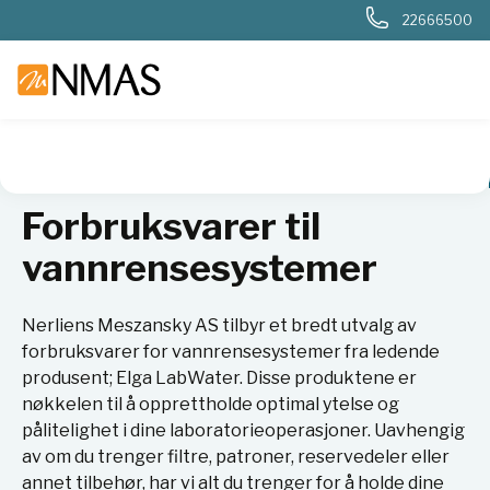
22666500
NMAS hjem
Produkter
Basis labutstyr
Vannrensing
For
Forbruksvarer til
vannrensesystemer
Nerliens Meszansky AS tilbyr et bredt utvalg av
forbruksvarer for vannrensesystemer fra ledende
produsent; Elga LabWater. Disse produktene er
nøkkelen til å opprettholde optimal ytelse og
pålitelighet i dine laboratorieoperasjoner. Uavhengig
av om du trenger filtre, patroner, reservedeler eller
annet tilbehør, har vi alt du trenger for å holde dine