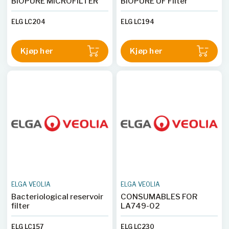
BIOPURE MICROFILTER
BIOPURE UF Filter
ELG LC204
ELG LC194
Kjøp her
Kjøp her
ELGA VEOLIA
ELGA VEOLIA
Bacteriological reservoir
CONSUMABLES FOR
filter
LA749-02
ELG LC157
ELG LC230