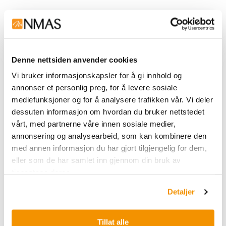
Denne nettsiden anvender cookies
Vi bruker informasjonskapsler for å gi innhold og
annonser et personlig preg, for å levere sosiale
mediefunksjoner og for å analysere trafikken vår. Vi deler
dessuten informasjon om hvordan du bruker nettstedet
vårt, med partnerne våre innen sosiale medier,
annonsering og analysearbeid, som kan kombinere den
Fleksible synteseløsninger for produksjon av
med annen informasjon du har gjort tilgjengelig for dem,
høykvalitets polyetylenglykol (PEG) -
eller som de har samlet inn gjennom din bruk av
forbindelser
tjenestene deres.
Detaljer
Tillat alle