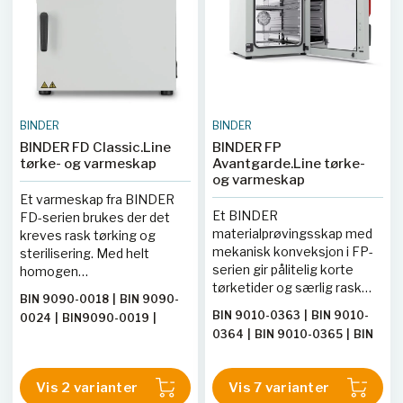
BINDER
BINDER
BINDER FD Classic.Line
BINDER FP
tørke- og varmeskap
Avantgarde.Line tørke-
og varmeskap
Et varmeskap fra BINDER
Et BINDER
FD-serien brukes der det
materialprøvingsskap med
kreves rask tørking og
mekanisk konveksjon i FP-
sterilisering. Med helt
serien gir pålitelig korte
homogen
tørketider og særlig rask
temperaturfordeling, rask
BIN 9090-0018
|
BIN 9090-
oppvarming – også ved full
dynamikk og kraftig vifte
BIN 9010-0363
|
BIN 9010-
0024
|
BIN9090-0019
|
last.
sparer dette varmeskapet
0364
|
BIN 9010-0365
|
BIN
BIN9090-0025
verdifull tid.
9010-0366
|
BIN 9010-0370
|
BIN 9010-0367
|
BIN 9010-
Vis 2 varianter
Vis 7 varianter
0369
|
BIN 9010-0368