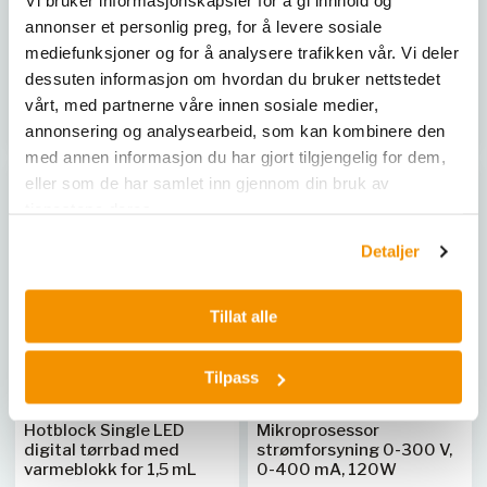
Vi bruker informasjonskapsler for å gi innhold og
varmblokker for 1,5 og 2 ml
ml rør med to varmblokker
rør, LED-display.
og LED-display.
annonser et personlig preg, for å levere sosiale
mediefunksjoner og for å analysere trafikken vår. Vi deler
ABD E11370
ABD E11390
dessuten informasjon om hvordan du bruker nettstedet
vårt, med partnerne våre innen sosiale medier,
Kjøp her
Kjøp her
annonsering og analysearbeid, som kan kombinere den
med annen informasjon du har gjort tilgjengelig for dem,
eller som de har samlet inn gjennom din bruk av
tjenestene deres.
Detaljer
Tillat alle
Tilpass
ABDOS LABTECH
ABDOS LABTECH
Hotblock Single LED
Mikroprosessor
digital tørrbad med
strømforsyning 0-300 V,
varmeblokk for 1,5 mL
0-400 mA, 120W