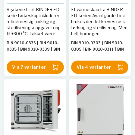
Styrkene til et BINDER ED-
Et varmeskap fra BINDER
serie tørkeskap inkluderer
FD-serien Avantgarde.Line
rutinemessig tørking og
brukes der det kreves rask
steriliseringsoppgaver opp
tørking og sterilisering. Med
til +300 °C. Takket være
helt homogen
naturlig konveksjon er alle
temperaturfordeling, rask
BIN 9010-0333
|
BIN 9010-
BIN 9010-0303
|
BIN 9010-
termiske prosesser i dette
dynamikk og kraftig vifte
0335
|
BIN 9010-0339
|
BIN
0305
|
BIN 9010-0311
|
BIN
tørkeskapet svært
sparer dette varmeskapet
9010-0341
|
BIN 9010-0336
9010-0309
|
BIN9010-0306
effektive. ED-serien sikrer
verdifull tid.
|
BIN 9010-0340
|
BIN 9010-
|
BIN9010-0310
|
BIN9010-
rask og jevn tørking.
Vis 7 varianter
Vis 4 varianter
0334
0304