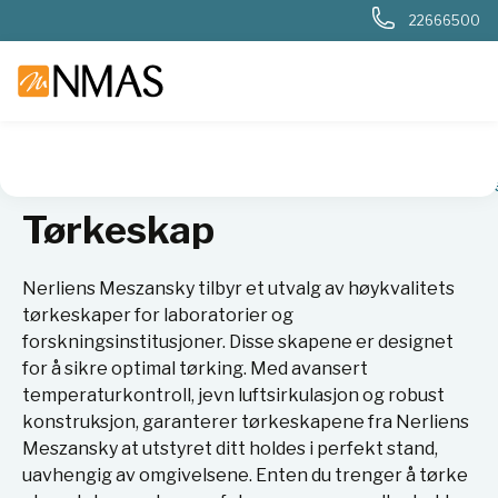
22666500
NMAS hjem
Produkter
Basis labutstyr
Varmeskap og ovn
Tørkeskap
Nerliens Meszansky tilbyr et utvalg av høykvalitets
tørkeskaper for laboratorier og
forskningsinstitusjoner. Disse skapene er designet
for å sikre optimal tørking. Med avansert
temperaturkontroll, jevn luftsirkulasjon og robust
konstruksjon, garanterer tørkeskapene fra Nerliens
Meszansky at utstyret ditt holdes i perfekt stand,
uavhengig av omgivelsene. Enten du trenger å tørke