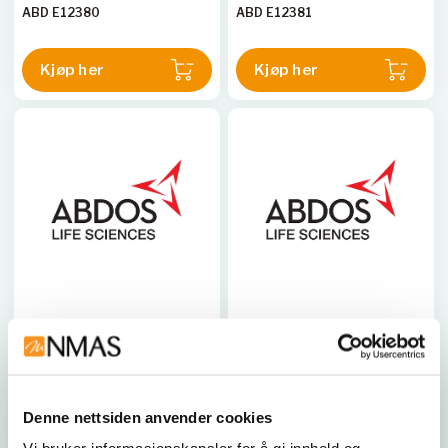
ABD E12380
ABD E12381
Kjøp her
Kjøp her
ABDOS LABTECH
ABDOS LABTECH
Hotblock Dual LED digital
Hotblock Dual LED digital
tørrbad med to
tørrbad med to
varmeblokker 1,5 og 2,0
varmeblokker 1,5 og 2,0
mL
mL
Denne nettsiden anvender cookies
Digitalt tørrbad med to
Digitalt tørrbad for 1,5 og 2