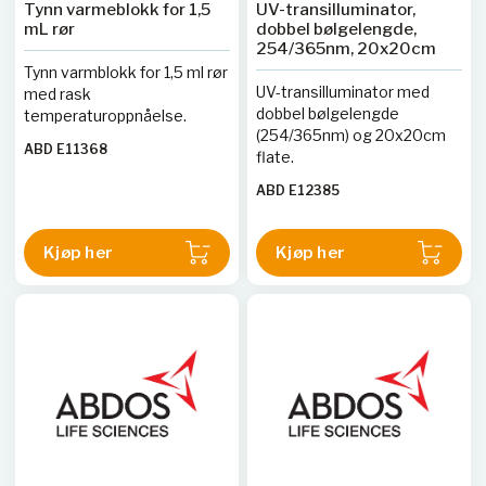
Tynn varmeblokk for 1,5
UV-transilluminator,
mL rør
dobbel bølgelengde,
254/365nm, 20x20cm
Tynn varmblokk for 1,5 ml rør
UV-transilluminator med
med rask
dobbel bølgelengde
temperaturoppnåelse.
(254/365nm) og 20x20cm
ABD E11368
flate.
ABD E12385
Kjøp her
Kjøp her