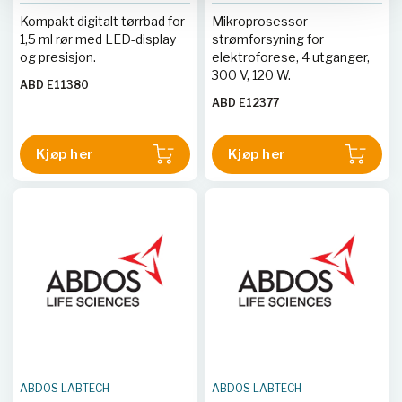
Kompakt digitalt tørrbad for
Mikroprosessor
1,5 ml rør med LED-display
strømforsyning for
og presisjon.
elektroforese, 4 utganger,
300 V, 120 W.
ABD E11380
ABD E12377
Kjøp her
Kjøp her
ABDOS LABTECH
ABDOS LABTECH