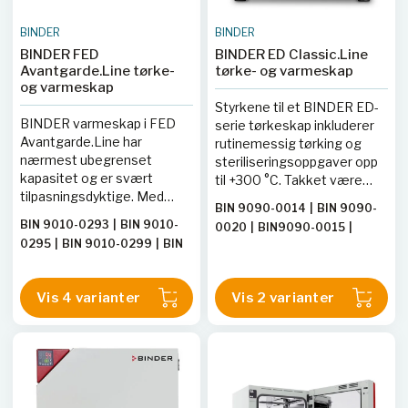
BINDER
BINDER
BINDER FED
BINDER ED Classic.Line
Avantgarde.Line tørke-
tørke- og varmeskap
og varmeskap
Styrkene til et BINDER ED-
BINDER varmeskap i FED
serie tørkeskap inkluderer
Avantgarde.Line har
rutinemessig tørking og
nærmest ubegrenset
steriliseringsoppgaver opp
kapasitet og er svært
til +300 °C. Takket være
tilpasningsdyktige. Med
naturlig konveksjon er alle
BIN 9090-0014
|
BIN 9090-
avanserte timerfunksjoner
termiske prosesser i dette
BIN 9010-0293
|
BIN 9010-
0020
|
BIN9090-0015
|
og regulerbar vifte er
tørkeskapet svært
0295
|
BIN 9010-0299
|
BIN
BIN9090-0021
temperatur- og
effektive. ED-serien sikrer
9010-0301
|
BIN9010-0294
|
konveksjonsforhold enkle å
rask og jevn tørking.
BIN9010-0300
|
BIN9010-
styre.
Vis 4 varianter
Vis 2 varianter
0296
|
BIN9010-0302