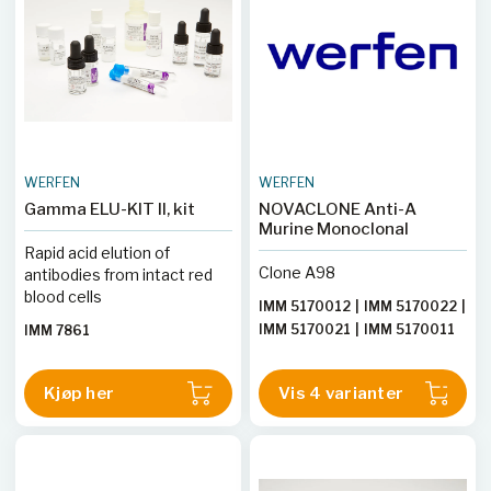
WERFEN
WERFEN
Gamma ELU-KIT II, kit
NOVACLONE Anti-A
Murine Monoclonal
Rapid acid elution of
Clone A98
antibodies from intact red
blood cells
IMM 5170012
|
IMM 5170022
|
IMM 5170021
|
IMM 5170011
IMM 7861
Kjøp her
Vis 4 varianter