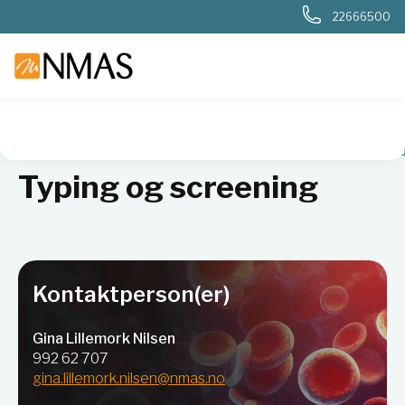
22666500
NMAS hjem
Produkter
Sykehuslab
Blodbank og transfusj
Typing og screening
Kontaktperson(er)
Gina Lillemork Nilsen
992 62 707
gina.lillemork.nilsen@nmas.no