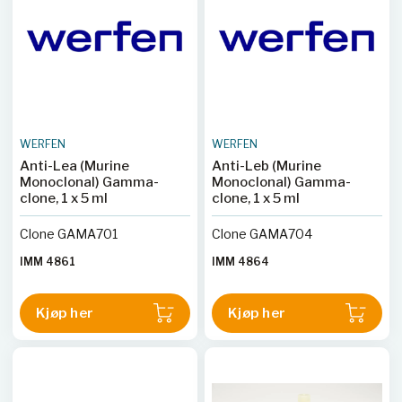
STAT-prøver, kontinuerlig
tilgang og tilpassede
profiler. Werfen tilbyr også
kvalitetskontroll,
valideringsstøtte og
fjernsupport for
instrumentet.
WERFEN
WERFEN
Anti-Lea (Murine
Anti-Leb (Murine
Monoclonal) Gamma-
Monoclonal) Gamma-
clone, 1 x 5 ml
clone, 1 x 5 ml
Clone GAMA701
Clone GAMA704
IMM 4861
IMM 4864
Kjøp her
Kjøp her