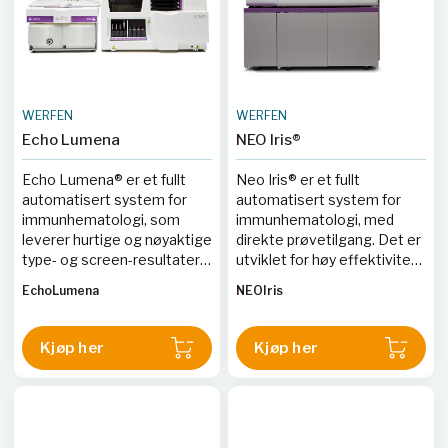
WERFEN
WERFEN
Echo Lumena
NEO Iris®
Echo Lumena® er et fullt
Neo Iris® er et fullt
automatisert system for
automatisert system for
immunhematologi, som
immunhematologi, med
leverer hurtige og nøyaktige
direkte prøvetilgang. Det er
type- og screen-resultater
utviklet for høy effektivitet
og har lite plassbehov.
ved stort prøvevolum i
EchoLumena
NEOIris
Systemet kjører tester i tre
blodbanklaboratorier.
enkle steg og benytter
Instrumentet støtter
Werfen’s Capture® IgG-
kontinuerlig innmating av
Kjøp her
Kjøp her
teknologi for høy
prøver og reagenser, det har
sensitivitet. Echo Lumena®
STAT-funksjon, og benytter
har et brukervennlig
Capture®-teknologi for
grensesnitt med
pålitelig påvisning av klinisk
touchscreen, mulighet for
relevante antistoffer.