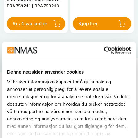
BRA 759241
|
BRA 759240
Vis 4 varianter
Kjøp her
Denne nettsiden anvender cookies
Vi bruker informasjonskapsler for å gi innhold og
tilbehør til kyvetter
annonser et personlig preg, for å levere sosiale
mediefunksjoner og for å analysere trafikken vår. Vi deler
alt du trenger til dine
dessuten informasjon om hvordan du bruker nettstedet
målinger
vårt, med partnerne våre innen sosiale medier,
annonsering og analysearbeid, som kan kombinere den
med annen informasjon du har gjort tilgjengelig for dem,
Nerliens Meszansky er en ledende leverandør av
eller som de har samlet inn gjennom din bruk av
tilbehør til kyvetter for bruk i laboratorier. Våre