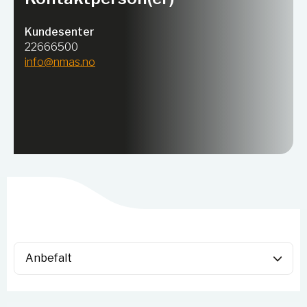
Kundesenter
22666500
info@nmas.no