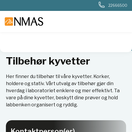
22666500
NMAS hjem
Produkter
Plast og glass i laboratoriet
Kuvet
Tilbehør kyvetter
Her finner du tilbehør til våre kyvetter. Korker,
holdere og stativ. Vårt utvalg av tilbehør gjør din
hverdag i laboratoriet enklere og mer effektivt. Ta
vare på dine kyvetter, beskytt dine prøver og hold
labbenken organisert og ryddig.
Kontaktperson(er)