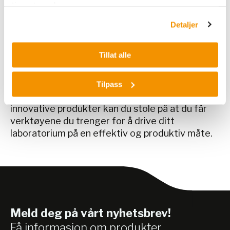
tjenestene deres.
produkter møter de strengeste kravene til
presisjon, pålitelighet og brukervennlighet. Fra
Detaljer
spesialtilpassede kyvetteholdere til avanserte
måleenheter, har vi alt du trenger for å
Tillat alle
optimalisere dine laboratorieoperasjoner og
oppnå nøyaktige resultater, uavhengig av om du
arbeider innen kjemi, biologi eller andre
Tilpass
vitenskapelige disipliner. Med vår ekspertise og
innovative produkter kan du stole på at du får
verktøyene du trenger for å drive ditt
laboratorium på en effektiv og produktiv måte.
Meld deg på vårt nyhetsbrev!
Få informasjon om produkter,