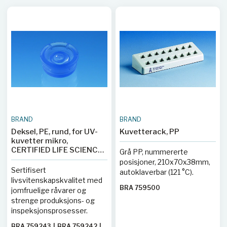
BRAND
BRAND
Deksel, PE, rund, for UV-
Kuvetterack, PP
kuvetter mikro,
CERTIFIED LIFE SCIENCE
Grå PP, nummererte
QUALITY
posisjoner, 210x70x38mm,
Sertifisert
autoklaverbar (121 °C).
livsvitenskapskvalitet med
BRA 759500
jomfruelige råvarer og
strenge produksjons- og
inspeksjonsprosesser.
BRA 759243
|
BRA 759242
|