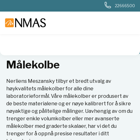
22666500
NMAS hjem
Produkter
Plast og glass i laboratoriet
Måleut
Målekolbe
Nerliens Meszansky tilbyr et bredt utvalg av
høykvalitets målekolber for alle dine
laboratorieformål. Våre målekolber er produsert av
de beste materialene og er nøye kalibrert for å sikre
nøyaktige og pålitelige målinger. Uavhengig av om du
trenger enkle volumkolber eller mer avanserte
målekolber med graderte skalaer, har vi det du
trenger for å oppnå presise resultater i ditt