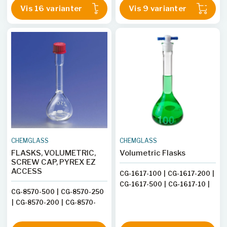
Vis 16 varianter
Vis 9 varianter
CG-8560-2
|
CG-8560-6L
|
CG-8564-25
CG-8560-250
|
CG-8560-200
|
CG-8560-1L
|
CG-8560-4L
|
CG-8560-50
|
CG-8560-100
CHEMGLASS
CHEMGLASS
FLASKS, VOLUMETRIC,
Volumetric Flasks
SCREW CAP, PYREX EZ
ACCESS
CG-1617-100
|
CG-1617-200
|
CG-1617-500
|
CG-1617-10
|
CG-8570-500
|
CG-8570-250
CG-1617-2L
|
CG-1617-50
|
|
CG-8570-200
|
CG-8570-
CG-1617-25
|
CG-1617-250
|
100
|
CG-8570-1L
|
CG-8570-
CG-1617-05
|
CG-1617-20
|
50
CG-1617-1L