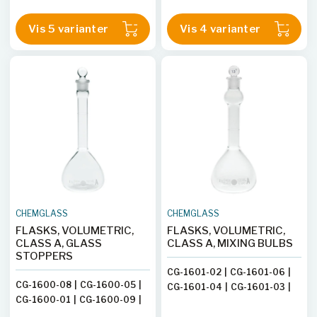
CG-1603-04
Vis 5 varianter
Vis 4 varianter
CHEMGLASS
CHEMGLASS
FLASKS, VOLUMETRIC,
FLASKS, VOLUMETRIC,
CLASS A, GLASS
CLASS A, MIXING BULBS
STOPPERS
CG-1601-02
|
CG-1601-06
|
CG-1600-08
|
CG-1600-05
|
CG-1601-04
|
CG-1601-03
|
CG-1600-01
|
CG-1600-09
|
CG-1601-07
|
CG-1601-05
|
CG-1600-07
|
CG-1600-02
|
CG-1601-01
|
CG-1601-08
|