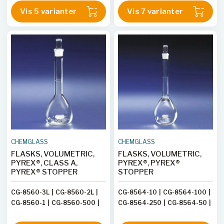
CG-1613-09
Vis 5 varianter
Vis 7 varianter
CHEMGLASS
CHEMGLASS
FLASKS, VOLUMETRIC,
FLASKS, VOLUMETRIC,
PYREX®, CLASS A,
PYREX®, PYREX®
PYREX® STOPPER
STOPPER
CG-8560-3L
|
CG-8560-2L
|
CG-8564-10
|
CG-8564-100
|
CG-8560-1
|
CG-8560-500
|
CG-8564-250
|
CG-8564-50
|
CG-8560-5L
|
CG-8560-10
|
CG-8564-500
|
CG-8564-200
CG-8560-25
|
CG-8560-5
|
|
CG-8564-1L
|
CG-8564-2L
|