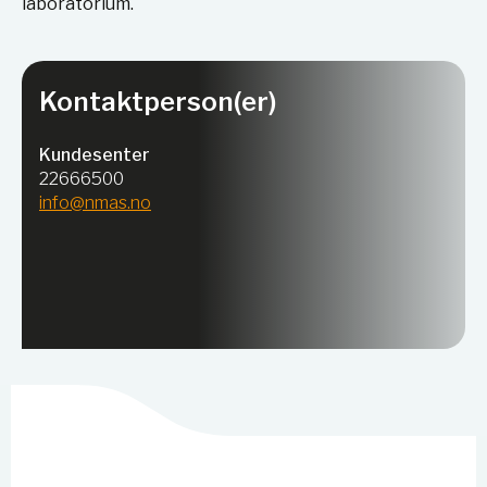
laboratorium.
Kontaktperson(er)
Kundesenter
22666500
info@nmas.no