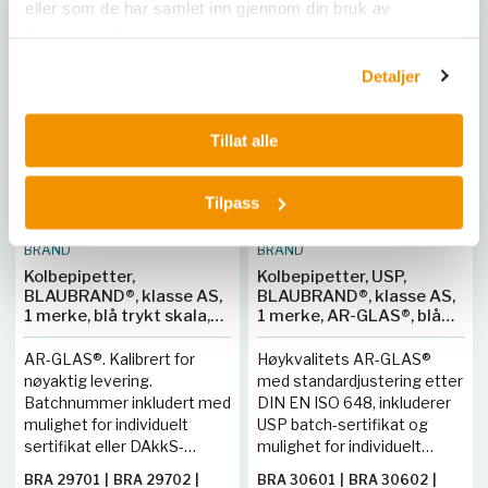
eller som de har samlet inn gjennom din bruk av
tjenestene deres.
Detaljer
Tillat alle
Tilpass
BRAND
BRAND
Kolbepipetter,
Kolbepipetter, USP,
BLAUBRAND®, klasse AS,
BLAUBRAND®, klasse AS,
1 merke, blå trykt skala,
1 merke, AR-GLAS®, blå
AR-GLAS®, DE-M
trykt skala, DE-M
AR-GLAS®. Kalibrert for
Høykvalitets AR-GLAS®
nøyaktig levering.
med standardjustering etter
Batchnummer inkludert med
DIN EN ISO 648, inkluderer
mulighet for individuelt
USP batch-sertifikat og
sertifikat eller DAkkS-
mulighet for individuelt
kalibrering.
sertifikat på forespørsel.
BRA 29701
|
BRA 29702
|
BRA 30601
|
BRA 30602
|