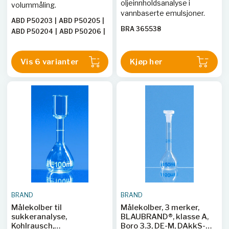
oljeinnholdsanalyse i
volummåling.
vannbaserte emulsjoner.
ABD P50203
|
ABD P50205
|
BRA 365538
ABD P50204
|
ABD P50206
|
ABD P50202
|
ABD P50201
Vis 6 varianter
Kjøp her
BRAND
BRAND
Målekolber til
Målekolber, 3 merker,
sukkeranalyse,
BLAUBRAND®, klasse A,
Kohlrausch,
Boro 3.3, DE-M, DAkkS-