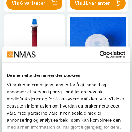
Vis 6 varianter
Vis 11 varianter
Denne nettsiden anvender cookies
CHEMGLASS
BRAND
Vi bruker informasjonskapsler for å gi innhold og
Volumetric Flasks
Erstatningsskruehette
annonser et personlig preg, for å levere sosiale
for målekolber, PFA
mediefunksjoner og for å analysere trafikken vår. Vi deler
CG-1620-500
|
CG-1620-250
BRA 129250
|
BRA 129252
dessuten informasjon om hvordan du bruker nettstedet
|
CG-1620-10
|
CG-1620-2L
|
CG-1620-05
|
CG-1620-100
|
vårt, med partnerne våre innen sosiale medier,
CG-1620-1L
|
CG-1620-200
|
annonsering og analysearbeid, som kan kombinere den
Vis 11 varianter
Vis 2 varianter
CG-1620-20
|
CG-1620-25
|
med annen informasjon du har gjort tilgjengelig for dem,
CG-1620-50