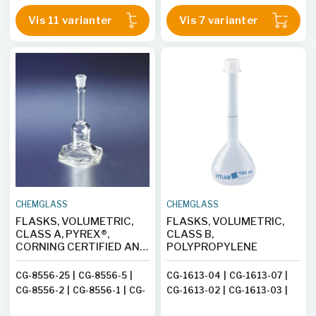
CG-1602-07
|
CG-1602-08
|
CG-1612-08
Vis 11 varianter
Vis 7 varianter
CG-1602-04
|
CG-1602-20
|
CG-1602-09
CHEMGLASS
CHEMGLASS
FLASKS, VOLUMETRIC,
FLASKS, VOLUMETRIC,
CLASS A, PYREX®,
CLASS B,
CORNING CERTIFIED AND
POLYPROPYLENE
SERIALIZED, MICRO,
PYREX® STOPPERS
CG-8556-25
|
CG-8556-5
|
CG-1613-04
|
CG-1613-07
|
CG-8556-2
|
CG-8556-1
|
CG-
CG-1613-02
|
CG-1613-03
|
8556-10
CG-1613-08
|
CG-1613-05
|