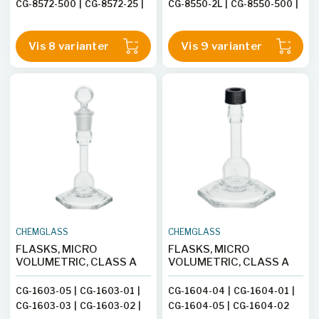
CG-8572-500
|
CG-8572-25
|
CG-8550-2L
|
CG-8550-500
|
CG-8572-2L
|
CG-8572-200
|
CG-8550-100
|
CG-8550-1L
|
CG-8572-250
|
CG-8572-1L
CG-8550-250
|
CG-8550-10
|
Vis 8 varianter
Vis 9 varianter
CG-8550-200
CHEMGLASS
CHEMGLASS
FLASKS, MICRO
FLASKS, MICRO
VOLUMETRIC, CLASS A
VOLUMETRIC, CLASS A
CG-1603-05
|
CG-1603-01
|
CG-1604-04
|
CG-1604-01
|
CG-1603-03
|
CG-1603-02
|
CG-1604-05
|
CG-1604-02