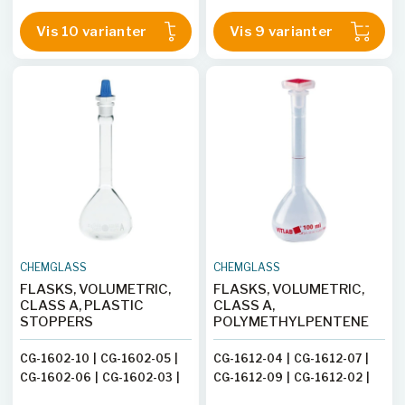
CG-1600-04
|
CG-1600-10
|
CG-1601-09
Vis 10 varianter
Vis 9 varianter
CG-1600-06
|
CG-1600-03
CHEMGLASS
CHEMGLASS
FLASKS, VOLUMETRIC,
FLASKS, VOLUMETRIC,
CLASS A, PLASTIC
CLASS A,
STOPPERS
POLYMETHYLPENTENE
CG-1602-10
|
CG-1602-05
|
CG-1612-04
|
CG-1612-07
|
CG-1602-06
|
CG-1602-03
|
CG-1612-09
|
CG-1612-02
|
CG-1602-01
|
CG-1602-02
|
CG-1612-03
|
CG-1612-05
|