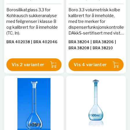
SILBERBRAND, klasse B,
sertifikat
Boro 3.3
Borosilikatglass 3.3 for
Boro 3.3 volumetrisk kolbe
Kohlrausch sukkeranalyse
kalibrert for å inneholde,
med feilgrenser i klasse B
med tre merker for
og kalibrert for å inneholde
dispenserfunksjonskontroller.
(TC, In).
DAkkS-sertifisert med viste
feilgrenser. Flere størrelser
BRA 402038
|
BRA 402046
BRA 38204
|
BRA 38206
|
tilgjengelig på forespørsel.
BRA 38208
|
BRA 38210
Vis 2 varianter
Vis 4 varianter