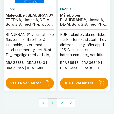
BRAND
BRAND
Målekolber, BLAUBRAND®
Målekolber,
ETERNA, klasse A, DE-M,
BLAUBRAND®, klasse A,
Boro 3.3, med PP-propp,
DE-M, Boro 3.3, med PP-
ISO-batchsertifikat
propp, PURprotect, ISO-
batchsertifikat
BLAUBRAND® volumetriske
PUR-belagte volumetriske
flasker er kalibrert for å
flasker for økt sikkerhet og
inneholde, levert med
differensiering, tåler opptil
batchnummer og sertifikat.
135°C. Inkluderer
Tilgjengelige med vid hals,
batchnummer og sertifikat,
individuelle eller DAkkS-
med individuelle eller DAkkS
BRA 36838
|
BRA 36843
|
BRA 36548
|
BRA 36549
|
sertifikater.
sertifikater tilgjengelig på
BRA 36845
|
BRA 36846
|
BRA 36550
|
BRA 36551
|
forespørsel.
BRA 36841
|
BRA 36842
|
BRA 36552
|
BRA 36553
BRA 36847
|
BRA 36848
|
Vis 14 varianter
Vis 6 varianter
BRA 36849
|
BRA 36850
|
BRA 36851
|
BRA 36852
|
BRA 36853
|
BRA 36854
1
2