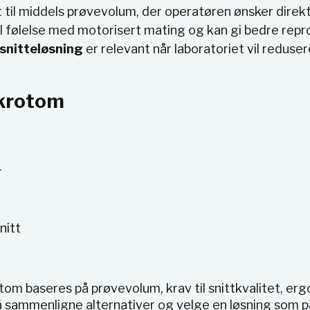
 til middels prøvevolum, der operatøren ønsker direkte
 følelse med motorisert mating og kan gi bedre repro
snitteløsning
er relevant når laboratoriet vil reduse
ikrotom
r
nitt
otom baseres på prøvevolum, krav til snittkvalitet, e
 sammenligne alternativer og velge en løsning som pa