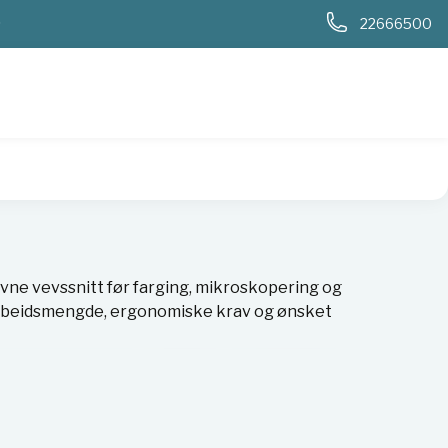
0
22666500
evne vevssnitt før farging, mikroskopering og
, arbeidsmengde, ergonomiske krav og ønsket