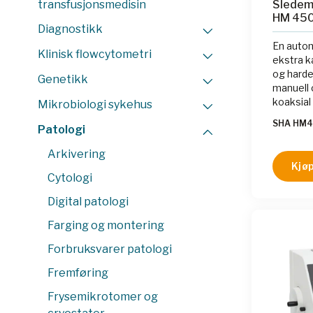
transfusjonsmedisin
Sledem
HM 45
Diagnostikk
En auto
Klinisk flowcytometri
ekstra k
og harde
Genetikk
manuell 
koaksial
Mikrobiologi sykehus
minnefun
SHA HM
Patologi
av pre-k
er utsty
Arkivering
kontroll
Kjøp
den har e
Cytologi
tilbaket
beskytte
Digital patologi
Farging og montering
Forbruksvarer patologi
Fremføring
Frysemikrotomer og