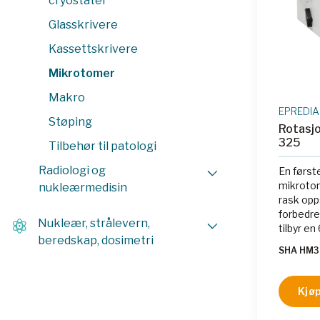
cryostater
Glasskrivere
Kassettskrivere
Mikrotomer
Makro
EPREDIA
Støping
Rotasj
325
Tilbehør til patologi
Radiologi og
En først
mikrotom
nukleærmedisin
rask opp
forbedre
Nukleær, strålevern,
tilbyr e
beredskap, dosimetri
som kan
SHA HM3
horisont
avtakbar
rask opp
Kjøp
avfall. 
og nullp