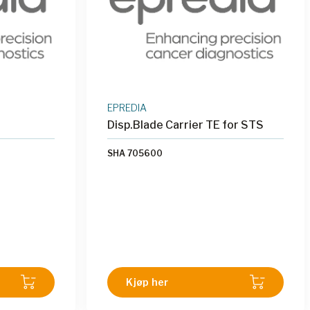
t og
v prøver.
EPREDIA
Disp.Blade Carrier TE for STS
SHA 705600
Kjøp her