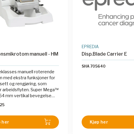
mm, som gir god kapasite
fleksibilitet i håndtering a
EPREDIA
onsmikrotom manuell - HM
Disp.Blade Carrier E
SHA 705640
eklasses manuell roterende
 med ekstra funksjoner for
sett og rengjøring, som
r arbeidsflyten. Super Mega™
n 64 mm vertikal bevegelse
 romme Epredia™-kassetter i
25
al posisjon. Den har en
 avfallsbeholder for sikker og
samling og avhending av
 her
Kjøp her
Mikrotomen har XY-finjustering
osisjonering for rask