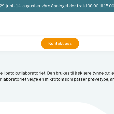
29. juni - 14. august er våre åpningstider fra kl 08.00 til 15.0
Kontakt oss
er
i patologilaboratoriet. Den brukes til å skjære tynne og j
r bør laboratoriet velge en mikrotom som passer prøvetype