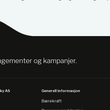
angementer og kampanjer.
sky AS
Generell informasjon
Bærekraft
8