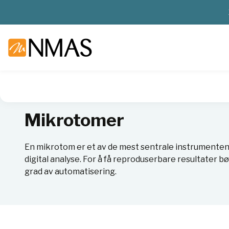
NMAS hjem
Produkter
Sykehuslab
Patologi
Mikrotom
Mikrotomer
En mikrotom er et av de mest sentrale instrumentene 
digital analyse. For å få reproduserbare resultate
grad av automatisering.