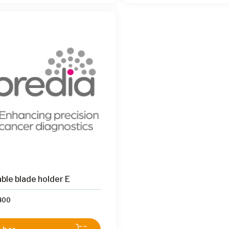
ering av pre-kuttede blokker,
omisk lettbetjent sveiv, og
tibel med Epredia Cool Cut
on Transfer System for
 seksjonering og overføring.
ble blade holder E
800