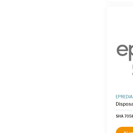
reorient
en ergon
er kompa
og Secti
effektiv
EPREDIA
Disposa
SHA 705