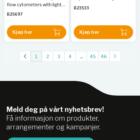
flow cytometers with light
B23533
scatter and fluorescent
B25697
applications.
Kjøp her
Kjøp her
1
2
3
4
...
45
46
Meld deg på vårt nyhetsbrev!
Få informasjon om produkter,
arrangementer og kampanjer.