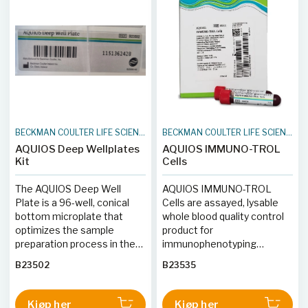
BECKMAN COULTER LIFE SCIENCES
BECKMAN COULTER LIFE SCIENCES
AQUIOS Deep Wellplates
AQUIOS IMMUNO-TROL
Kit
Cells
The AQUIOS Deep Well
AQUIOS IMMUNO-TROL
Plate is a 96-well, conical
Cells are assayed, lysable
bottom microplate that
whole blood quality control
optimizes the sample
product for
preparation process in the
immunophenotyping
AQUIOS system.&nbsp;
analysis using monoclonal
B23502
B23535
antibody reagents and flow
cytometry.
Kjøp her
Kjøp her