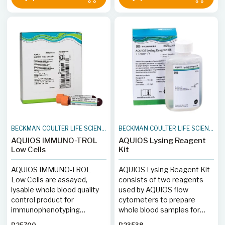
BECKMAN COULTER LIFE SCIENCES
BECKMAN COULTER LIFE SCIENCES
AQUIOS IMMUNO-TROL
AQUIOS Lysing Reagent
Low Cells
Kit
AQUIOS IMMUNO-TROL
AQUIOS Lysing Reagent Kit
Low Cells are assayed,
consists of two reagents
lysable whole blood quality
used by AQUIOS flow
control product for
cytometers to prepare
immunophenotyping
whole blood samples for
analysis using monoclonal
analysis of white blood cells.