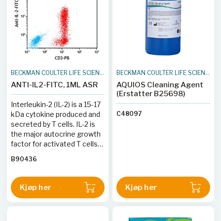
BECKMAN COULTER LIFE SCIENCES
BECKMAN COULTER LIFE SCIENCES
ANTI-IL2-FITC, 1ML ASR
AQUIOS Cleaning Agent
(Erstatter B25698)
Interleukin-2 (IL-2) is a 15-17
kDa cytokine produced and
C48097
secreted by T cells. IL-2 is
the major autocrine growth
factor for activated T cells
and is obligatory for the
B90436
generation of cytotoxic T
cells.
Kjøp her
Kjøp her