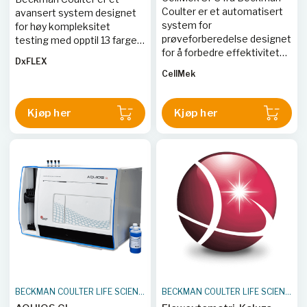
Coulter er et automatisert
avansert system designet
system for
for høy kompleksitet
prøveforberedelse designet
testing med opptil 13 farger
for å forbedre effektiviteten
og ny detektorteknologi for
DxFLEX
i flowcytometri laboratorier.
enklere kompensasjon. Det
CellMek
Systemet håndterer hele
kompakte designet sparer
prøveforberedelsesprosessen
laboratorieplass, mens
uten brukerintervensjon,
APD-detektorer gir
Kjøp her
Kjøp her
noe som reduserer stress
forbedret sensitivitet og
og øker fleksibiliteten.
nøyaktighet.
BECKMAN COULTER LIFE SCIENCES
BECKMAN COULTER LIFE SCIENCES