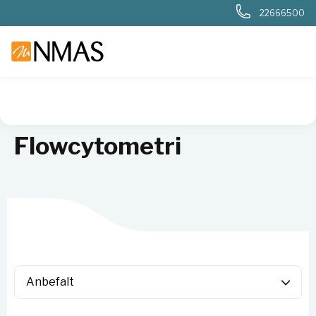
22666500
NMAS hjem
Produkter
Livsvitenskap
Flowcytometri
Flowcytometri