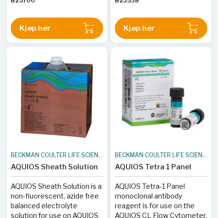
B25700
B23538
antibody reagents and flow
cytometry.
Kjøp her
Kjøp her
BECKMAN COULTER LIFE SCIENCES
BECKMAN COULTER LIFE SCIENCES
AQUIOS Sheath Solution
AQUIOS Tetra 1 Panel
AQUIOS Sheath Solution is a
AQUIOS Tetra-1 Panel
non-fluorescent, azide free
monoclonal antibody
balanced electrolyte
reagent is for use on the
solution for use on AQUIOS
AQUIOS CL Flow Cytometer.