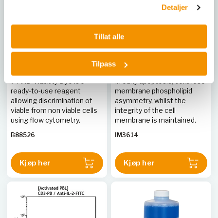
Detaljer
Tillat alle
BECKMAN COULTER LIFE SCIENCES
BECKMAN COULTER LIFE SCIENCES
7-AAD Viability Dye, 200
ANNEXIN A5 FITC/7-AAD
tests, RUO
KIT, 150t RUO
Tilpass
7-AAD Viability Dye is a
In early apoptosis, cells lose
ready-to-use reagent
membrane phospholipid
allowing discrimination of
asymmetry, whilst the
viable from non viable cells
integrity of the cell
using flow cytometry.
membrane is maintained.
B88526
IM3614
Kjøp her
Kjøp her