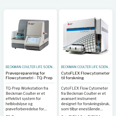
BECKMAN COULTER LIFE SCIENCES
BECKMAN COULTER LIFE SCIENCES
Prøvepreparering for
CytoFLEX Flowcytometer
Flowcytometri - TQ-Prep
til forskning
TQ-Prep Workstation fra
CytoFLEX Flow Cytometer
Beckman Coulter er et
fra Beckman Coulter er et
effektivt system for
avansert instrument
helblodslyse og
designet for forskningsbruk,
prøveforberedelse for
som tilbyr enestående
flowcytometri. Systemet
følsomhet og oppløsning.