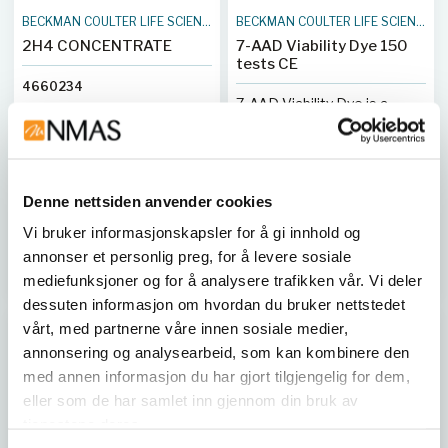
BECKMAN COULTER LIFE SCIENCES
BECKMAN COULTER LIFE SCIENCES
2H4 CONCENTRATE
7-AAD Viability Dye 150
tests CE
4660234
7-AAD Viability Dye is a
ready-to-use reagent
allowing discrimination of
viable from non viable cells
using flow cytometry.
Denne nettsiden anvender cookies
A07704
Vi bruker informasjonskapsler for å gi innhold og
annonser et personlig preg, for å levere sosiale
Kjøp her
Kjøp her
mediefunksjoner og for å analysere trafikken vår. Vi deler
dessuten informasjon om hvordan du bruker nettstedet
vårt, med partnerne våre innen sosiale medier,
annonsering og analysearbeid, som kan kombinere den
med annen informasjon du har gjort tilgjengelig for dem,
eller som de har samlet inn gjennom din bruk av
tjenestene deres.