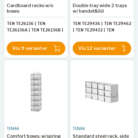
Cardboard racks w/o
Double tray wide 2 trays
boxes
w/ handel&lid
TEN TE26136
|
TEN
TEN TE29436
|
TEN TE29462
TE26136A
|
TEN TE26136B
|
|
TEN TE29432
|
TEN
TEN TE26134
|
TEN
TE29458
|
TEN TE29428
|
TE26134A
|
TEN TE26134B
|
TEN TE29408
|
TEN TE29454
Vis 9 varianter
Vis 12 varianter
TEN TE26132
|
TEN
|
TEN TE29424
|
TEN
TE26132A
|
TEN TE26132B
TE29404
|
TEN TE29450
|
TEN TE29420
|
TEN
TE29400
TENAK
TENAK
Comfort boxes, w/spring
Standard steel rack, side