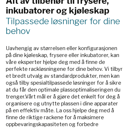
Alt av tilbehør til frysere,
|
TEN TE23120B
|
TEN
TE11304
|
TEN TE11296
|
TE35424
|
TEN TE35426
|
inkubatorer og kjøleskap
TE23120B10
|
TEN TE23332B
TEN TE11310
|
TEN TE11302
|
TEN TE35480
|
TEN TE35482
|
TEN TE23332B10
|
TEN
TEN TE11294
|
TEN TE35484
|
TEN
Tilpassede løsninger for dine
TE23202B
|
TEN
TE35486
|
TEN TE35488
|
TE23202B10
|
TEN
behov
TEN TE35490
|
TEN TE35540
TE23160B
|
TEN
|
TEN TE35542
|
TEN
TE23160B10
|
TEN TE23114B
TE35544
|
TEN TE35546
|
|
TEN TE23114
|
TEN
TEN TE35548
|
TEN TE35549
Uavhengig av størrelsen eller konfigurasjonen
TE23190B
|
TEN
|
TEN TE35590
|
TEN
på dine kjøleskap, frysere eller inkubatorer, kan
TE23190B10
|
TEN
TE35592
|
TEN TE35594
|
våre eksperter hjelpe deg med å finne de
TE23336B
|
TEN
TEN TE35598
|
TEN TE35410
perfekte rackløsningene for dine behov. Vi tilbyr
TE23336B10
|
TEN
|
TEN TE35412
|
TEN
TE23220MOD
|
TEN
et bredt utvalg av standardprodukter, men kan
TE35414
|
TEN TE35416
|
TE23220B
|
TEN
også tilby spesialtilpassede løsninger for å sikre
TEN TE35460
|
TEN TE35462
TE23220B10
|
TEN TE21520
|
|
TEN TE35464
|
TEN
at du får den optimale plassoptimaliseringen du
TEN TE23180B
|
TEN
TE35466
|
TEN TE35468
|
trenger.Vårt mål er å gjøre det enkelt for deg å
TE23180B10
|
TEN TE23330B
TEN TE35470
|
TEN TE35530
organisere og utnytte plassen i dine apparater
|
TEN TE23330B10
|
TEN
|
TEN TE35532
|
TEN
på en effektiv måte. La oss hjelpe deg med å
TE21515
|
TEN TE23210B
|
TE35534
|
TEN TE35536
|
finne de riktige rackene for å maksimere
TEN TE23210B10
|
TEN
TEN TE35580
|
TEN TE35582
TE21495
|
TEN TE23170B
|
oppbevaringskapasiteten og forbedre
|
TEN TE35584
|
TEN