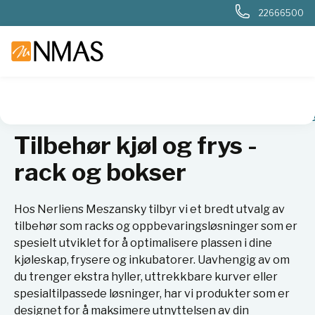
22666500
NMAS hjem
Produkter
Basis labutstyr
Kjøl og frys
Tilb
Tilbehør kjøl og frys -
rack og bokser
Hos Nerliens Meszansky tilbyr vi et bredt utvalg av
tilbehør som racks og oppbevaringsløsninger som er
spesielt utviklet for å optimalisere plassen i dine
kjøleskap, frysere og inkubatorer. Uavhengig av om
du trenger ekstra hyller, uttrekkbare kurver eller
spesialtilpassede løsninger, har vi produkter som er
designet for å maksimere utnyttelsen av din