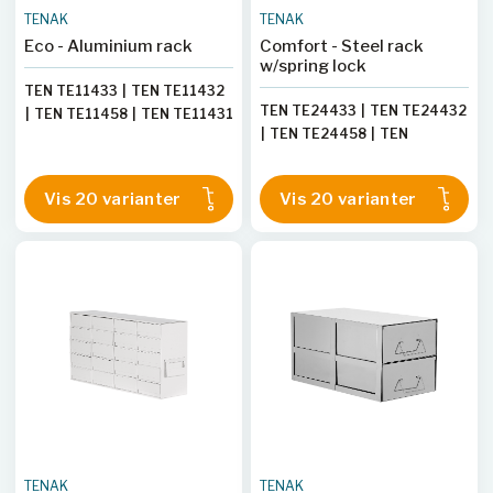
TENAK
TENAK
Eco - Aluminium rack
Comfort - Steel rack
w/spring lock
TEN TE11433
|
TEN TE11432
TEN TE24433
|
TEN TE24432
|
TEN TE11458
|
TEN TE11431
|
TEN TE24458
|
TEN
|
TEN TE11430
|
TEN
TE24431
|
TEN TE24430
|
TE11470
|
TEN TE11468
|
TEN TE24470
|
TEN TE24468
TEN TE11448
|
TEN TE11446
Vis 20 varianter
Vis 20 varianter
|
TEN TE24448
|
TEN
|
TEN TE11466
|
TEN
TE24446
|
TEN TE24466
|
TE11444
|
TEN TE11465
|
TEN TE24444
|
TEN
TEN TE11442
|
TEN TE11464
TE24465
|
TEN TE24442
|
|
TEN TE11440
|
TEN
TEN TE24464
|
TEN
TE11438
|
TEN TE11462
|
TE24440
|
TEN TE24438
|
TEN TE11436
|
TEN TE11434
TEN TE24462
|
TEN TE24436
|
TEN TE11460
|
TEN TE24434
|
TEN
TE24460
TENAK
TENAK