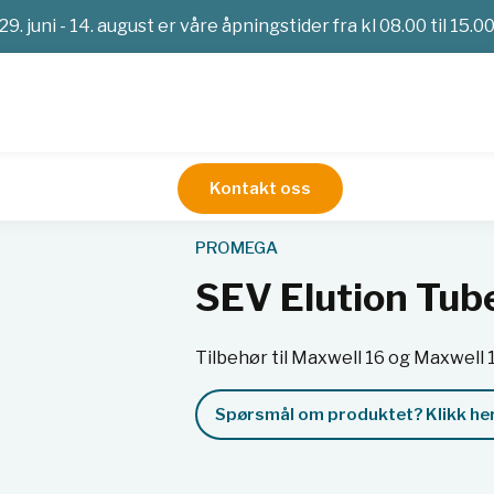
29. juni - 14. august er våre åpningstider fra kl 08.00 til 15.0
Kontakt oss
Nukleinsyreekstraksjon
SEV Elution Tubes
PROMEGA
SEV Elution Tub
Tilbehør til Maxwell 16 og Maxwell 
Spørsmål om produktet? Klikk her