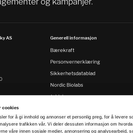
angementer og kampanjer.
sky AS
Generell informasjon
Bærekraft
8
Personvernerklæring
Sikkerhetsdatablad
10
Nordic Biolabs
Jobb hos oss
r cookies
er for å gi innhold og annonser et personlig preg, for å levere s
nalysere trafikken vår. Vi deler dessuten informasjon om hvorda
nerne våre innen sosiale medier, annonsering og analysearbeid, 