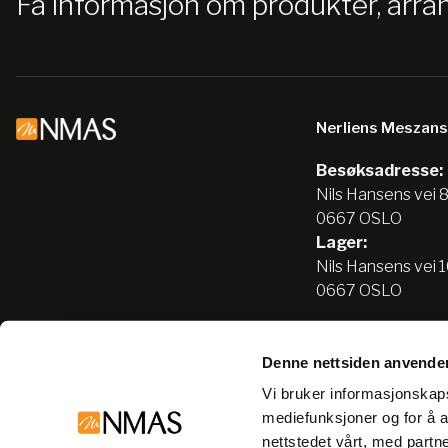
Få informasjon om produkter, arr
Nerliens Meszan
Besøksadresse:
Nils Hansens vei 
0667 OSLO
Lager:
Nils Hansens vei 
0667 OSLO
Denne nettsiden anvende
Tlf:
22666500
Vi bruker informasjonskapsl
info@nmas.no
mediefunksjoner og for å a
nettstedet vårt, med part