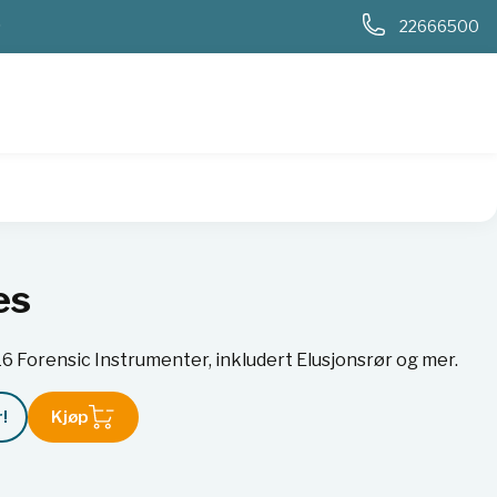
0
22666500
es
16 Forensic Instrumenter, inkludert Elusjonsrør og mer.
!
Kjøp