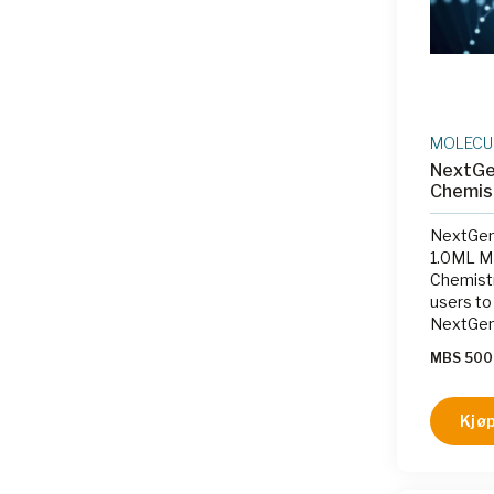
MOLECU
NextGe
Chemis
NextGen
1.0ML MB
Chemistr
users to
NextGen
MBS 500
Kjøp