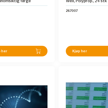
nnomsiktig farge
Well, Polyprop., 24 stk
267007
 her
Kjøp her