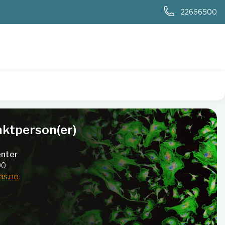
0
22666500
ktperson(er)
nter
00
as.no