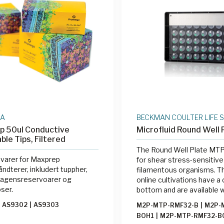
GA
BECKMAN COULTER LIFE 
p 50ul Conductive
Microfluid Round Well 
ble Tips, Filtered
The Round Well Plate MTP 
varer for Maxprep
for shear stress-sensitive
dterer, inkludert tuppher,
filamentous organisms. The plates for
reagensreservoarer og
online cultivations have a 
oser.
bottom and are available 
optodes, with pH or DO op
AS9302
|
AS9303
M2P-MTP-RMF32-B
|
M2P-M
with both pH and DO opto
BOH1
|
M2P-MTP-RMF32-B