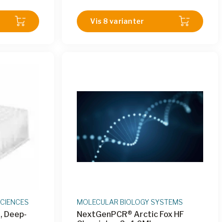
TP-RMF32C-
MF32C-BOH2
|
M2P-MTP-MF32C-BOH3
1
|
M2P-
Vis 8 varianter
MTP-
SCIENCES
MOLECULAR BIOLOGY SYSTEMS
l, Deep-
NextGenPCR® Arctic Fox HF