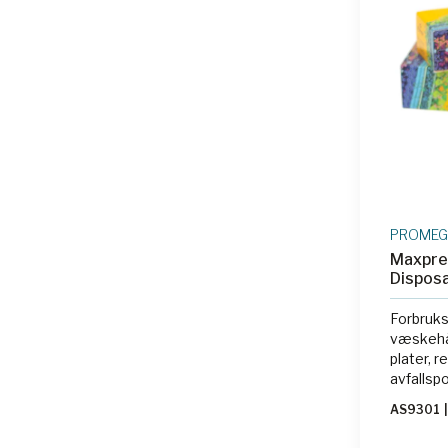
PROME
Maxpre
Disposa
Forbruks
væskehån
plater, 
avfallsp
AS9301
|