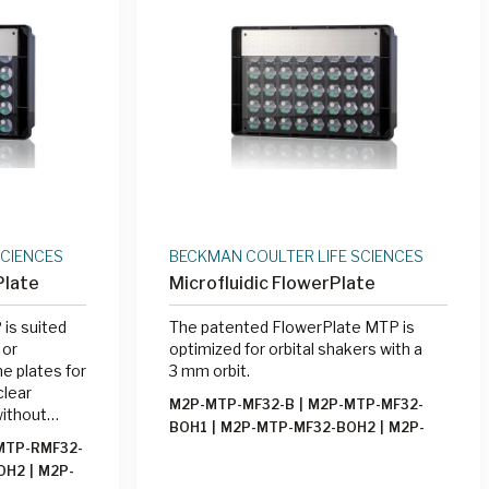
SCIENCES
BECKMAN COULTER LIFE SCIENCES
Plate
Microfluidic FlowerPlate
is suited
The patented FlowerPlate MTP is
 or
optimized for orbital shakers with a
3 mm orbit.
clear
M2P-MTP-MF32-B
|
M2P-MTP-MF32-
without
BOH1
|
M2P-MTP-MF32-BOH2
|
M2P-
todes, or
TP-RMF32-
MTP-MF32-BOH3
|
M2P-MTP-MF32C-B
|
des.
OH2
|
M2P-
M2P-MTP-MF32C-BOH1
|
M2P-MTP-