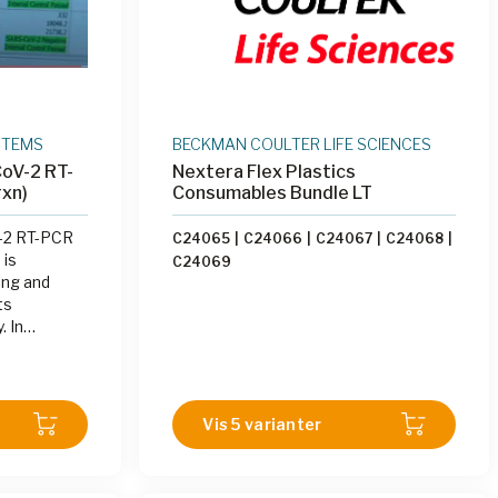
STEMS
BECKMAN COULTER LIFE SCIENCES
oV-2 RT-
Nextera Flex Plastics
rxn)
Consumables Bundle LT
2 RT-PCR
C24065
|
C24066
|
C24067
|
C24068
|
 is
C24069
ing and
ts
 In
xtGenPCR®
ult from
tes,
-step and 50
Vis 5 varianter
reaction
al for use
ers of