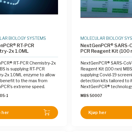
LAR BIOLOGY SYSTEMS
MOLECULAR BIOLOGY SY
nPCR® RT-PCR
NextGenPCR® SARS-C
try-2x 1.0ML
PCR Reagent Kit (100 
PCR® RT-PCR Chemistry-2x
NextGenPCR® SARS-CoV-
S is supplying RT-PCR
Reagent Kit (100 rxn) MBS
y-2x 1.0ML enzyme to allow
supplying Covid-19 screen
 benefit to the max from
detection kits tailored to i
PCR’s extreme speed.
NextGenPCR® technology.
combination with our Ne
05-1
MBS 50007
cycler the assay yields res
swab to answer in 27 minu
including 10 a minutes RT
 her
Kjøp her
cycles of PCR. This short 
time makes the assays ide
where small or large numb