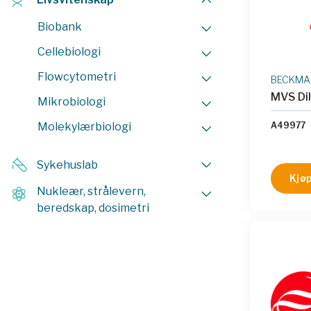
Biobank
Cellebiologi
Flowcytometri
BECKMAN
MVS Di
Mikrobiologi
Molekylærbiologi
A49977
Sykehuslab
Kjøp
Nukleær, strålevern,
beredskap, dosimetri