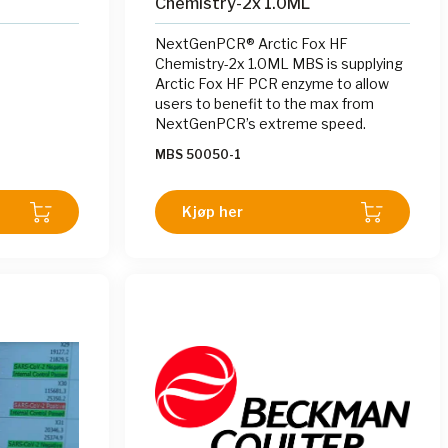
Chemistry-2x 1.0ML
NextGenPCR® Arctic Fox HF
Chemistry-2x 1.0ML MBS is supplying
Arctic Fox HF PCR enzyme to allow
users to benefit to the max from
NextGenPCR’s extreme speed.
MBS 50050-1
Kjøp her