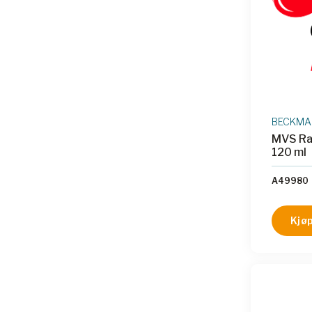
BECKMAN
MVS Ra
120 ml
A49980
Kjøp