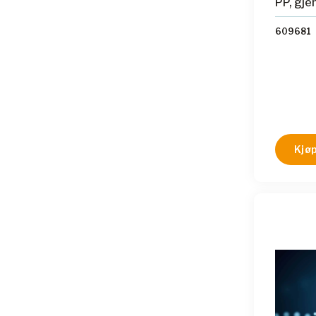
PP, gje
609681
Kjøp