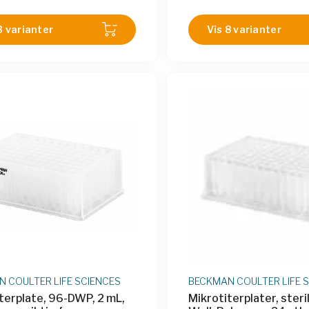
MTP-RMF32-BOH3
|
M2P-M
B
|
M2P-MTP-RMF32C-BOH
3 varianter
Vis 8 varianter
MTP-RMF32C-BOH2
|
M2P-
RMF32C-BOH3
 COULTER LIFE SCIENCES
BECKMAN COULTER LIFE 
terplate, 96-DWP, 2 mL,
Mikrotiterplater, steri