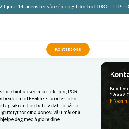
29. juni - 14. august er våre åpningstider fra kl 08.00 til 15.0
Kontakt oss
Konta
Kundese
ra store biobanker, mikroskoper, PCR-
226665
marbeider med kvalitets produsenter
info@nm
rd og sikrer dine behov i laben på en
ig utstyr for dine behov. Vårt mål er å
hjelpe deg med å gjøre dine