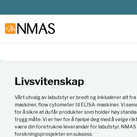
NMAS hjem
Produkter
Livsvitenskap
Livsvitenskap
Vårt utvalg av labutstyr er bredt og inkluderer alt f
maskiner, flow cytometer til ELISA-maskiner. Vi sa
for å sikre at du får produkter som holder høy standa
trygg måte. Vi er her for å hjelpe deg med å velge rikt
være din foretrukne leverandør for labutstyr. NMAS 
forskningsprosjekter en suksess.