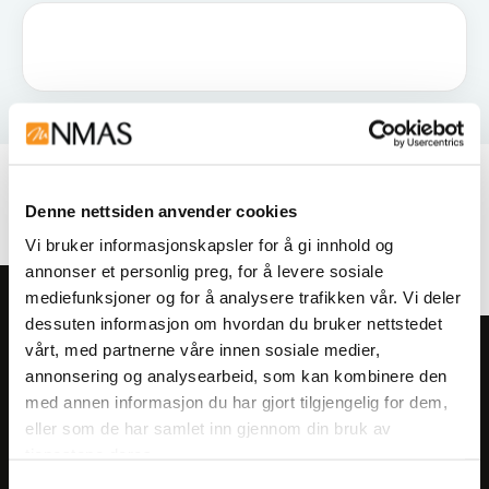
Relaterte produkter
Denne nettsiden anvender cookies
Vi bruker informasjonskapsler for å gi innhold og
annonser et personlig preg, for å levere sosiale
mediefunksjoner og for å analysere trafikken vår. Vi deler
dessuten informasjon om hvordan du bruker nettstedet
vårt, med partnerne våre innen sosiale medier,
Meld deg på vårt nyhetsbrev!
annonsering og analysearbeid, som kan kombinere den
Få informasjon om produkter,
med annen informasjon du har gjort tilgjengelig for dem,
arrangementer og kampanjer.
eller som de har samlet inn gjennom din bruk av
tjenestene deres.
Meld på nyhetsbrev