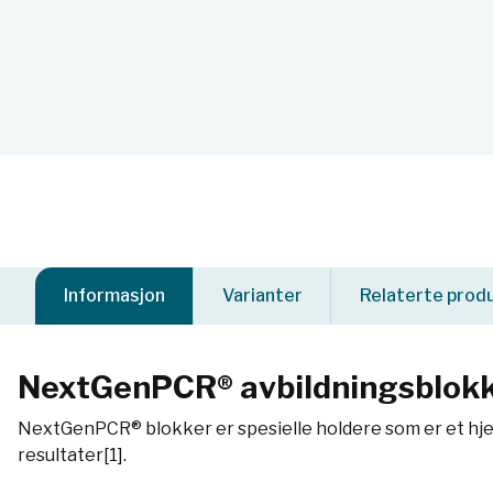
Informasjon
Varianter
Relaterte prod
NextGenPCR® avbildningsblok
NextGenPCR® blokker er spesielle holdere som er et hjel
resultater[1].