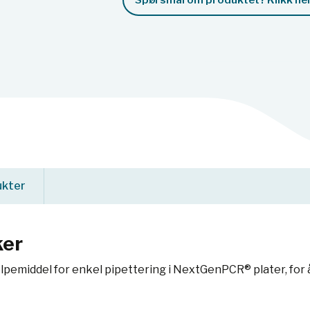
Spørsmål om produktet? Klikk her
ukter
ker
pemiddel for enkel pipettering i NextGenPCR® plater, for å