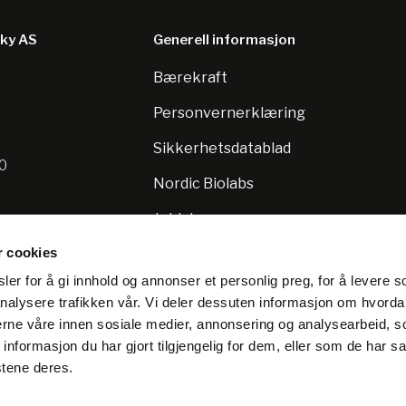
sky AS
Generell informasjon
Bærekraft
8
Personvernerklæring
Sikkerhetsdatablad
10
Nordic Biolabs
Jobb hos oss
r cookies
er for å gi innhold og annonser et personlig preg, for å levere s
nalysere trafikken vår. Vi deler dessuten informasjon om hvorda
nerne våre innen sosiale medier, annonsering og analysearbeid, 
formasjon du har gjort tilgjengelig for dem, eller som de har sa
stene deres.