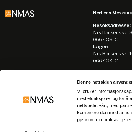
Nerliens Meszan
Besøksadresse:
Nils Hansens vei 
0667 OSLO
Lager:
Nils Hansens vei 
0667 OSLO
Denne nettsiden anvende
Tlf:
22666500
Vi bruker informasjonskapsl
info@nmas.no
mediefunksjoner og for å a
nettstedet vårt, med part
kombinere den med annen in
gjennom din bruk av tjene