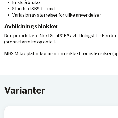
Enkle å bruke
Standard SBS-format
Variasjon av størrelser for ulike anvendelser
Avbildningsblokker
Den proprietære NextGenPCR® avbildningsblokken brukes 
(brønnstørrelse og antall)
MBS Mikroplater kommer i en rekke brønnstørrelser (5μl, 12
Varianter