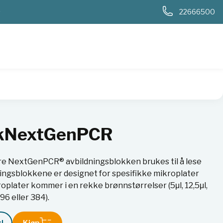
0
22666500
kkNextGenPCR
e NextGenPCR® avbildningsblokken brukes til å lese
ningsblokkene er designet for spesifikke mikroplater
oplater kommer i en rekke brønnstørrelser (5μl, 12,5μl,
96 eller 384).