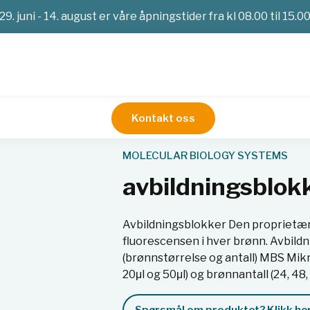
29. juni - 14. august er våre åpningstider fra kl 08.00 til 15.0
Kontakt oss
PCR og qPCR
avbildningsblokkNextGenPCR
MOLECULAR BIOLOGY SYSTEMS
avbildningsblo
Avbildningsblokker Den proprietær
fluorescensen i hver brønn. Avbild
(brønnstørrelse og antall) MBS Mikr
20μl og 50μl) og brønnantall (24, 48, 