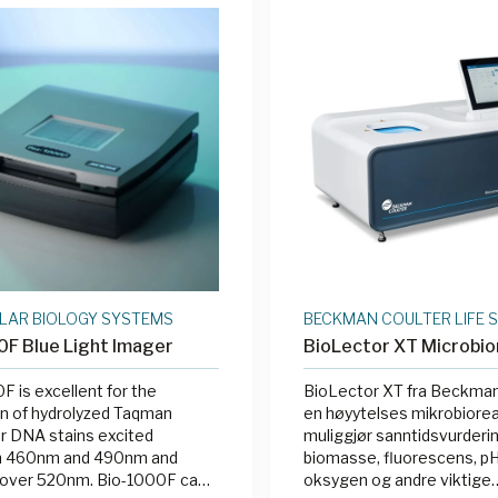
ngsstegene uten å korte
ett
g mindre energiforbruk enn
nelle termocyclere da det ikke
 for å varme opp og kjøle ned
element mellom syklusene.
LAR BIOLOGY SYSTEMS
BECKMAN COULTER LIFE 
F Blue Light Imager
BioLector XT Microbio
F is excellent for the
BioLector XT fra Beckman
n of hydrolyzed Taqman
en høyytelses mikrobiore
r DNA stains excited
muliggjør sanntidsvurderi
 460nm and 490nm and
biomasse, fluorescens, pH
 over 520nm. Bio-1000F can
oksygen og andre viktige