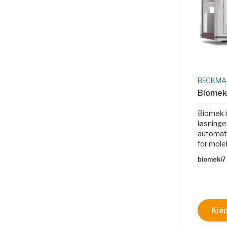
BECKMAN
Biomek 
Biomek i
løsningen
automati
for mole
biomeki7
Kjøp