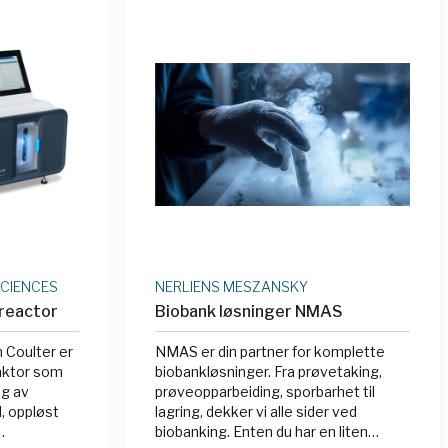
SCIENCES
NERLIENS MESZANSKY
reactor
Biobank løsninger NMAS
 Coulter er
NMAS er din partner for komplette
aktor som
biobankløsninger. Fra prøvetaking,
ng av
prøveopparbeiding, sporbarhet til
, oppløst
lagring, dekker vi alle sider ved
biobanking. Enten du har en liten