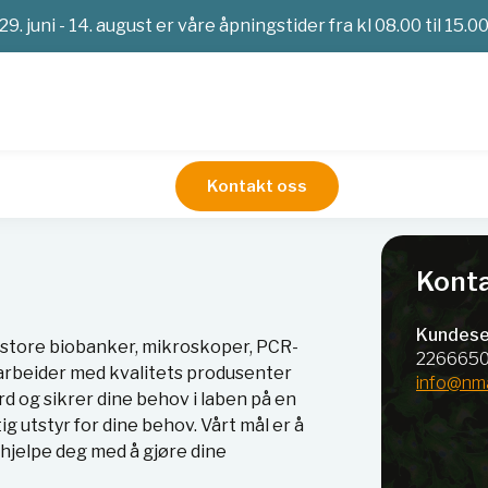
29. juni - 14. august er våre åpningstider fra kl 08.00 til 15.0
Kontakt oss
Konta
Kundese
ra store biobanker, mikroskoper, PCR-
226665
marbeider med kvalitets produsenter
info@nm
rd og sikrer dine behov i laben på en
ig utstyr for dine behov. Vårt mål er å
hjelpe deg med å gjøre dine