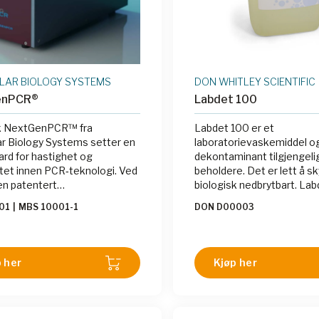
LAR BIOLOGY SYSTEMS
DON WHITLEY SCIENTIFIC
enPCR®
Labdet 100
sk NextGenPCR™ fra
Labdet 100 er et
r Biology Systems setter en
laboratorievaskemiddel o
ard for hastighet og
dekontaminant tilgjengelig 
itet innen PCR‑teknologi. Ved
beholdere. Det er lett å sk
 en patentert
biologisk nedbrytbart. Lab
erføringsteknologi kan
fosfatfritt og kan blandes
001
|
MBS 10001-1
DON D00003
ntet gjennomføre en full
hypoklorittløsninger for å 
s PCR på bare 2 minutter, og
steriliserings-/vaskemidde
ens raskeste PCR‑system.
avfallsbeholdere og ligne
knologien til NextGenPCR™
 her
Kjøp her
 eliminerer «ramping-time»
dig og gir momentant
urskifte imellom
ring-, annealing- og