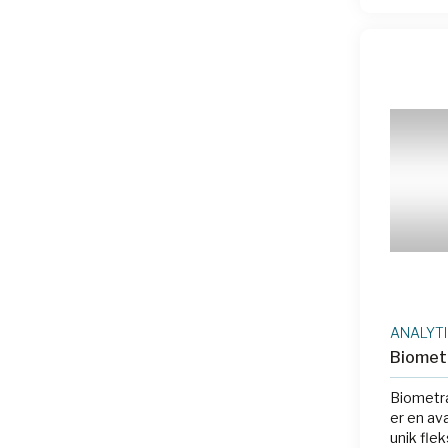
ANALYTI
Biometr
Biometra
er en av
unik fle