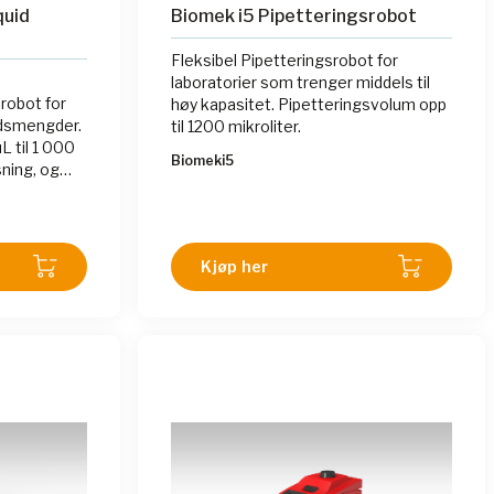
quid
Biomek i5 Pipetteringsrobot
Fleksibel Pipetteringsrobot for
laboratorier som trenger middels til
robot for
høy kapasitet. Pipetteringsvolum opp
idsmengder.
til 1200 mikroliter.
L til 1 000
Biomeki5
sning, og
for
ng. Ideell
trodusere
leksitet.
Kjøp her