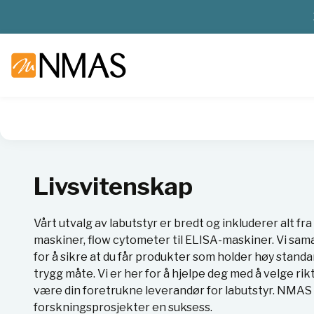
NMAS hjem
Produkter
Livsvitenskap
Livsvitenskap
Vårt utvalg av labutstyr er bredt og inkluderer alt f
maskiner, flow cytometer til ELISA-maskiner. Vi sa
for å sikre at du får produkter som holder høy standa
trygg måte. Vi er her for å hjelpe deg med å velge rikt
være din foretrukne leverandør for labutstyr. NMAS 
forskningsprosjekter en suksess.