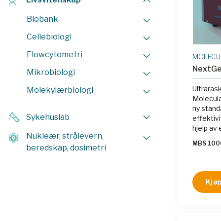
Biobank
Cellebiologi
Flowcytometri
MOLECU
NextG
Mikrobiologi
Ultrara
Molekylærbiologi
Molecula
ny stand
Sykehuslab
effektiv
hjelp av
Nukleær, strålevern,
varmeov
MBS 10
beredskap, dosimetri
instrume
30‑syklu
er verd
Varmete
Kjøp
systemer
fullsten
temperat
denature