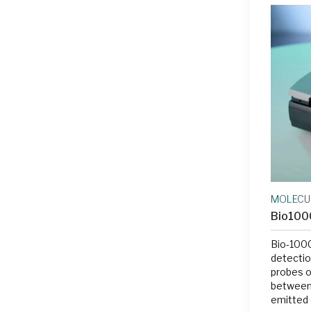
elongeri
dem ned. Instrumentene har 
betydeli
tradisjo
er behov
peltier-
MOLECU
Bio1000
Bio-1000
detectio
probes o
between
emitted