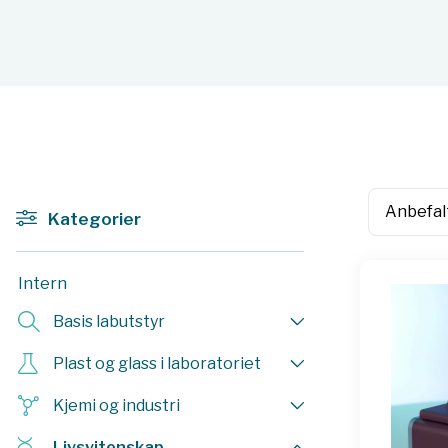
Kategorier
Intern
Basis labutstyr
Plast og glass i laboratoriet
Kjemi og industri
Livsvitenskap