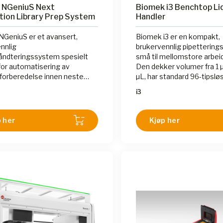
 NGeniuS Next
Biomek i3 Benchtop Li
tion Library Prep System
Handler
GeniuS er et avansert,
Biomek i3 er en kompakt,
nnlig
brukervennlig pipetterings
ndteringssystem spesielt
små til mellomstore arbe
 for automatisering av
Den dekker volumer fra 1 µ
kforberedelse innen neste
µL, har standard 96-tipslø
ons sekvensering (NGS).
tilbyr fleksibel integrasjon 
i3
 er ideelt for laboratorier
utvidelser og automatiseri
r økt fleksibilitet og
for laboratorier som vil in
 behov for manuell
automatisering uten komp
 her
Kjøp her
ng. Med en intuitiv
vare som ikke krever
te
eringsferdigheter, er det
 sette opp og kjøre
r. En omfattende samling av
rerte NGS-
beredelsesprotokoller følger
 som muliggjør rask oppstart