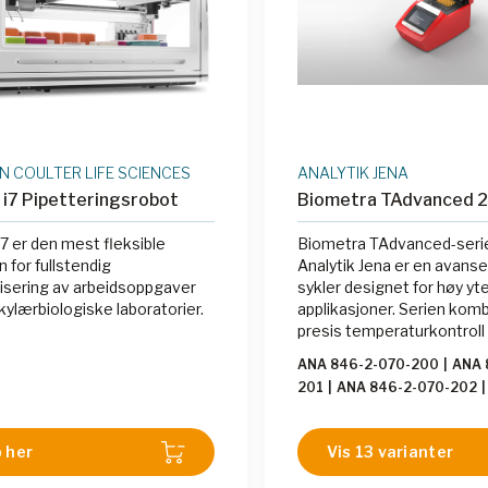
 COULTER LIFE SCIENCES
ANALYTIK JENA
i7 Pipetteringsrobot
Biometra TAdvanced 2
7 er den mest fleksible
Biometra TAdvanced-serie
 for fullstendig
Analytik Jena er en avanse
sering av arbeidsoppgaver
sykler designet for høy yt
kylærbiologiske laboratorier.
applikasjoner. Serien kom
presis temperaturkontroll
kjøle- og oppvarmingshast
ANA 846-2-070-200
|
ANA 
som sikrer pålitelige og
201
|
ANA 846-2-070-202
|
reproduserbare resultate
070-210
|
ANA 846-2-070-
er kjent for sin gradientf
846-2-070-212
|
ANA 846-
tillater optimalisering av 
 her
Vis 13 varianter
ANA 846-2-070-214
|
ANA 8
betingelser i én kjøring. S
215
|
ANA 846-2-070-224
|
ulike brønnformater, inklu