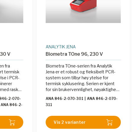
ANALYTIK JENA
30 V
Biometra TOne 96, 230 V
n fra
Biometra TOne-serien fra Analytik
rt termisk
Jena er et robust og fleksibelt PCR-
else i PCR-
system som tilbyr høy ytelse for
binerer
termisk syklusering. Serien er kjent
 med rask
for sin brukervennlighet, nøyaktighet,
ighet, noe
og raske kjøle- og varmehastigheter.
846-2-070-
ANA 846-2-070-301
|
ANA 846-2-070-
Den støtter både standard og
ANA 846-2-
311
r. TAdvanced
avanserte PCR-applikasjoner.
211
|
ANA
unksjon, som
Modellene inkluderer flere varianter
2-070-213
|
PCR-
med ulik kapasitet og spesifikasjoner
Vis 2 varianter
46-2-070-
erien støtter
som dekker et bredt spekter av
ANA 846-2-
dert 96- og
laboratoriebehov.