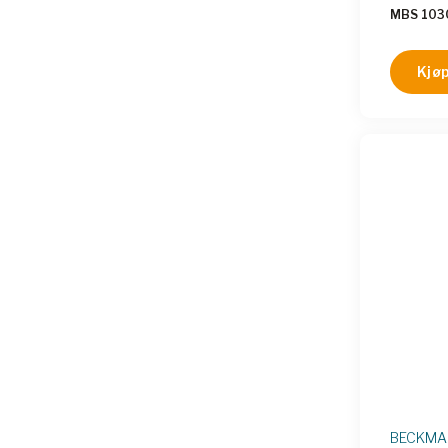
image N
MBS 103
endpoint 
amplicon
micropla
Kjøp
PCR star
agarose 
UV image
alternat
BECKMAN