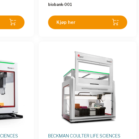
emet er
samling med prøver eller millioner av
biobank-001
SI/SLAS
prøver, vet vi at alle dine prøver er
mat og
unike og verdifulle. Derfor tilbyr vi
alibrerte
løsninger der du ikke behøver å gå på
Kjøp her
ktige
kompromiss med kvalitet, men kan
stole på at ditt prøvemateriale er
ivaretatt på best mulig måte.
SCIENCES
BECKMAN COULTER LIFE SCIENCES