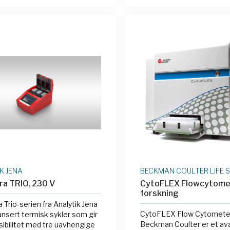
070-241
|
ANA 846-2-070-
384-brønns plater, og tilbyr
846-2-070-280
volumer og rask prosesse
serien er ideell for både f
og kliniske laboratorier s
maksimal fleksibilitet og på
PCR-teknikker.
K JENA
BECKMAN COULTER LIFE 
a TRIO, 230 V
CytoFLEX Flowcytomet
forskning
 Trio-serien fra Analytik Jena
CytoFLEX Flow Cytometer
ansert termisk sykler som gir
Beckman Coulter er et av
ksibilitet med tre uavhengige