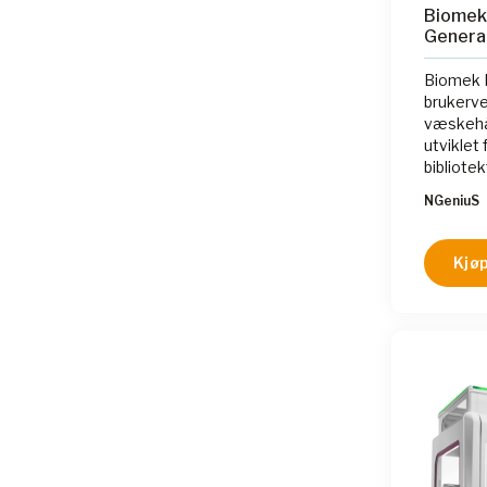
Biomek
Genera
Biomek N
brukerve
væskehå
utviklet
bibliote
generasj
NGeniuS
Systemet
som søke
redusert
Kjøp
håndteri
program
avanser
programm
enkelt å
prosesse
demonst
prøvefor
med, noe