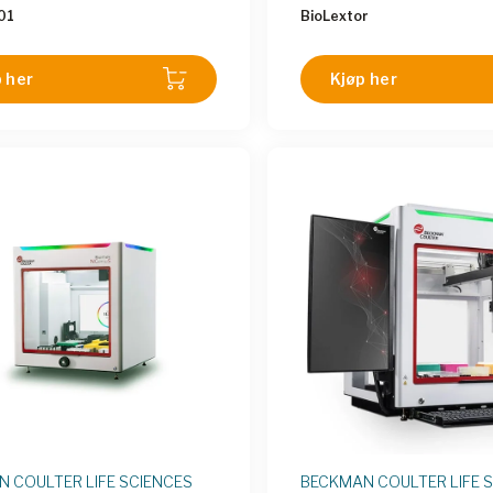
extGenPCR plates for
dyrkingsparametere. Syst
01
BioLextor
PCR or agarose gels View
basert på et standard AN
s directly in NextGenPCR
(SBS) mikrobrønnplatefor
tes​ Detects amplicons from
benytter online, forhåndsk
 her
Kjøp her
ting with 1 copy/ul or DNA in
optiske sensorer for nøya
gels with 8pg/ul ​ Safer than
målinger.
rs and works with EtBr
ives
 COULTER LIFE SCIENCES
BECKMAN COULTER LIFE 