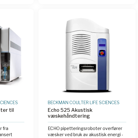
251
|
ANA
 fleksible
ring. Denne
orsknings-
om krever
litelighet i
SCIENCES
BECKMAN COULTER LIFE SCIENCES
er til
Echo 525 Akustisk
væskehåndtering
 fra
ECHO pipetteringsroboter overfører
ansert
væsker ved bruk av akustisk energi -