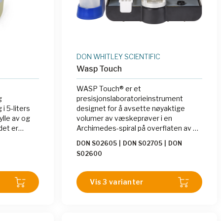
DON WHITLEY SCIENTIFIC
Wasp Touch
WASP Touch® er et
g
presisjonslaboratorieinstrument
i 5-liters
designet for å avsette nøyaktige
ylle av og
volumer av væskeprøver i en
det er
Archimedes-spiral på overflaten av en
 med
roterende agarplate. Spiral plating er
DON S02605
|
DON S02705
|
DON
lage et
godt dokumentert og validert som en
S02600
l for
effektiv metode for telling av
nde
mikroorganismer.
Vis 3 varianter