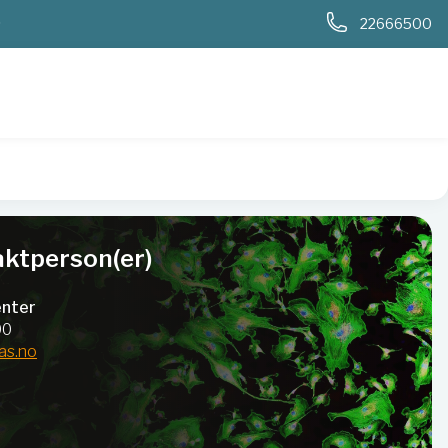
0
22666500
ktperson(er)
nter
00
as.no