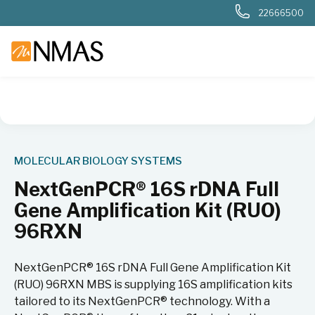
22666500
NMAS hjem
Produkter
Livsvitenskap
Molekylærbiologi
MOLECULAR BIOLOGY SYSTEMS
NextGenPCR® 16S rDNA Full
Gene Amplification Kit (RUO)
96RXN
NextGenPCR® 16S rDNA Full Gene Amplification Kit
(RUO) 96RXN MBS is supplying 16S amplification kits
tailored to its NextGenPCR® technology. With a