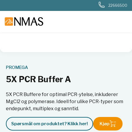
22666500
NMAS hjem
Produkter
Livsvitenskap
Molekylærbiologi
PROMEGA
5X PCR Buffer A
5X PCR Buffere for optimal PCR-ytelse, inkluderer
MgCl2 og polymerase. Ideell for ulike PCR-typer som
endepunkt, multiplex og sanntid.
Spørsmål om produktet? Klikk her!
Kjøp