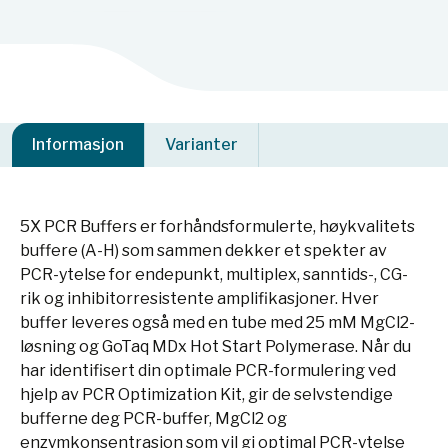
Informasjon
Varianter
5X PCR Buffers er forhåndsformulerte, høykvalitets
buffere (A-H) som sammen dekker et spekter av
PCR-ytelse for endepunkt, multiplex, sanntids-, CG-
rik og inhibitorresistente amplifikasjoner. Hver
buffer leveres også med en tube med 25 mM MgCl2-
løsning og GoTaq MDx Hot Start Polymerase. Når du
har identifisert din optimale PCR-formulering ved
hjelp av PCR Optimization Kit, gir de selvstendige
bufferne deg PCR-buffer, MgCl2 og
enzymkonsentrasjon som vil gi optimal PCR-ytelse