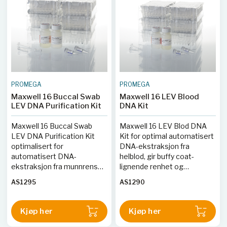
PROMEGA
PROMEGA
Maxwell 16 Buccal Swab
Maxwell 16 LEV Blood
LEV DNA Purification Kit
DNA Kit
Maxwell 16 Buccal Swab
Maxwell 16 LEV Blod DNA
LEV DNA Purification Kit
Kit for optimal automatisert
optimalisert for
DNA-ekstraksjon fra
automatisert DNA-
helblod, gir buffy coat-
ekstraksjon fra munnrenser
lignende renhet og
med høyt utbytte og renhet.
konsentrasjon.
AS1295
AS1290
Kjøp her
Kjøp her