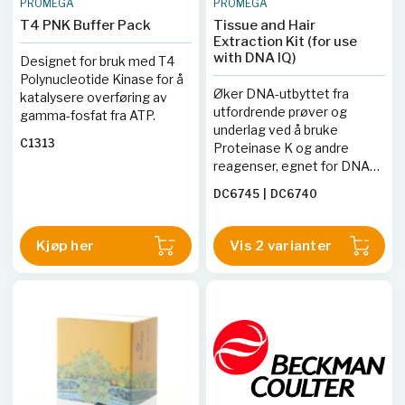
PROMEGA
PROMEGA
T4 PNK Buffer Pack
Tissue and Hair
Extraction Kit (for use
with DNA IQ)
Designet for bruk med T4
Polynucleotide Kinase for å
Øker DNA-utbyttet fra
katalysere overføring av
utfordrende prøver og
gamma-fosfat fra ATP.
underlag ved å bruke
C1313
Proteinase K og andre
reagenser, egnet for DNA
IQ System.
DC6745
|
DC6740
Kjøp her
Vis 2 varianter