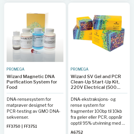
PROMEGA
PROMEGA
Wizard Magnetic DNA
Wizard SV Gel and PCR
Purification System for
Clean-Up Start-Up Kit,
Food
220V Electrical (500
preps, manifold and free
vacuum pump)
DNA-rensesystem for
DNA-ekstraksjons- og
matprøver designet for
rense system for
PCR-testing av GMO DNA-
fragmenter 100bp til 10kb
sekvenser.
fra geler eller PCR, oppnår
opptil 95% utvinning med en
FF3750
|
FF3751
membranbasert metode.
A6752