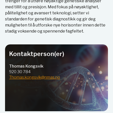
trenger for å utføre nøyaktige genetiske analyser
med tillit og presisjon. Med fokus på nøyaktighet,
pålitelighet og avansert teknologi, setter vi
standarden for genetisk diagnostikk og gir deg
muligheten til å utforske nye horisonter innen dette
stadig voksende og spennende fagfeltet.
Kontaktperson(er)
Thomas Kongsvik
920 30 784
Thomas.kongsvik@nmas.no