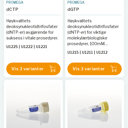
PROMEGA
PROMEGA
dCTP
dGTP
Høykvalitets
Høykvalitets
deoksynukleotidtrifosfater
deoksynukleotidtrifosfater
(dNTP-er) avgjørende for
(dNTP-er) for viktige
suksess i vitale prosedyrer.
molekylærbiologiske
prosedyrer, 100mM
U1225
|
U1222
|
U1221
konsentrasjon i vann pH 7.5.
U1215
|
U1211
|
U1212
Vis 3 varianter
Vis 3 varianter