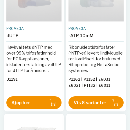
PROMEGA
PROMEGA
dUTP
rATP, 10mM
Høykvalitets dNTP med
Ribonukleotidtrifosfater
over 99% trifosfatinnhold
(rNTP-er) levert i individuelle
for PCR-applikasjoner,
rør, kvalifisert for bruk med
inkludert erstatning av dUTP
Riboprobe- og HeLaScribe-
for dTTP for å hindre
systemer.
forurensning og falske
U1191
P1162
|
P1152
|
E6031
|
positiver.
E6021
|
P1132
|
E6011
|
E6041
|
P1142
Kjøp her
Vis 8 varianter