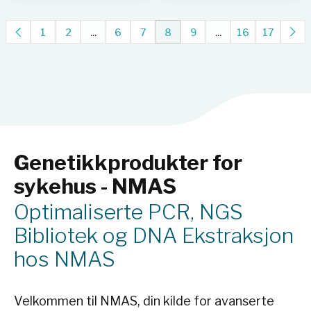
1
2
...
6
7
8
9
...
16
17
Genetikkprodukter for
sykehus - NMAS
Optimaliserte PCR, NGS
Bibliotek og DNA Ekstraksjon
hos NMAS
Velkommen til NMAS, din kilde for avanserte