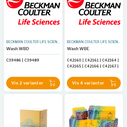
BECKMAN COULTER LIFE SCIENCES
BECKMAN COULTER LIFE SCIENCES
Wash WBD
Wash WBE
C39486
|
C39489
C42160
|
C42161
|
C42164
|
C42165
|
C42166
|
C42167
|
C42168
Vis 2 varianter
Vis 4 varianter