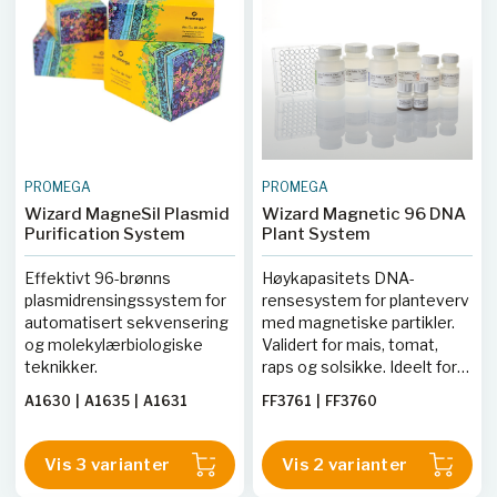
PROMEGA
PROMEGA
Wizard MagneSil Plasmid
Wizard Magnetic 96 DNA
Purification System
Plant System
Effektivt 96-brønns
Høykapasitets DNA-
plasmidrensingssystem for
rensesystem for planteverv
automatisert sekvensering
med magnetiske partikler.
og molekylærbiologiske
Validert for mais, tomat,
teknikker.
raps og solsikke. Ideelt for
PCR og RAPD-analyse.
A1630
|
A1635
|
A1631
FF3761
|
FF3760
Vis 3 varianter
Vis 2 varianter