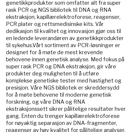
genetikkprodukter som omfatter alt fra super
rask PCR og NGS bibliotek til DNA og RNA
ekstraksjon, kapillærelektroforese, reagenser,
PCR plater og rettsmedisinske kits. Vår
dedikasjon til kvalitet og innovasjon gjør oss til
en ledende leverandøren av genetikkprodukter
til sykehus.Vårt sortiment av PCR-løsninger er
designet for å møte de mest krevende
behovene innen genetisk analyse. Med fokus på
super rask PCR og DNA ekstraksjon, gir våre
produkter deg muligheten til å utføre
komplekse genetiske tester med hastighet og
presisjon. Våre NGS bibliotek er skreddersydd
for å møte behovene til moderne genetisk
forskning, og våre DNA og RNA
ekstraksjonssett sikrer pålitelige resultater hver
gang. Enten du trenger kapillærelektroforese
for nøyaktig separasjon av DNA-fragmenter,
reagenser av høy kvalitet for pålitelige analyser,