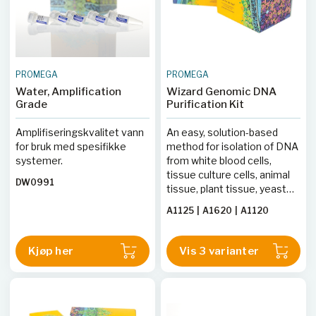
PROMEGA
PROMEGA
Water, Amplification
Wizard Genomic DNA
Grade
Purification Kit
Amplifiseringskvalitet vann
An easy, solution-based
for bruk med spesifikke
method for isolation of DNA
systemer.
from white blood cells,
tissue culture cells, animal
DW0991
tissue, plant tissue, yeast
and Gram-positive and
A1125
|
A1620
|
A1120
Gram-negative bacteria.
Kjøp her
Vis 3 varianter