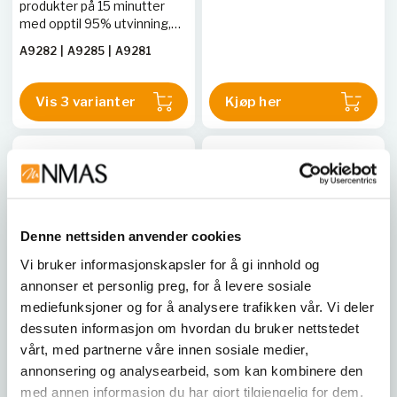
produkter på 15 minutter
med opptil 95% utvinning,
perfekt for DNA-
A9282
|
A9285
|
A9281
sekvensering og kloning.
Vis 3 varianter
Kjøp her
Denne nettsiden anvender cookies
Vi bruker informasjonskapsler for å gi innhold og
annonser et personlig preg, for å levere sosiale
mediefunksjoner og for å analysere trafikken vår. Vi deler
dessuten informasjon om hvordan du bruker nettstedet
PROMEGA
PROMEGA
vårt, med partnerne våre innen sosiale medier,
Y Chromosome Deletion
dATP
Detection System,
annonsering og analysearbeid, som kan kombinere den
Version 2.0
Høykvalitets dNTP-er med
med annen informasjon du har gjort tilgjengelig for dem,