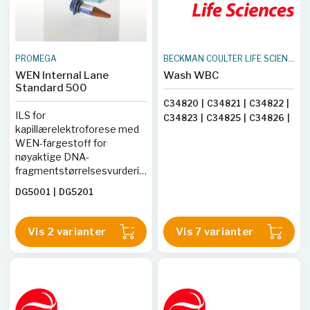
PROMEGA
BECKMAN COULTER LIFE SCIENCES
WEN Internal Lane
Wash WBC
Standard 500
C34820
|
C34821
|
C34822
|
ILS for
C34823
|
C34825
|
C34826
|
kapillærelektroforese med
C34827
WEN-fargestoff for
nøyaktige DNA-
fragmentstørrelsesvurderinger
og automatisert
DG5001
|
DG5201
dataanalyse.
Vis 2 varianter
Vis 7 varianter