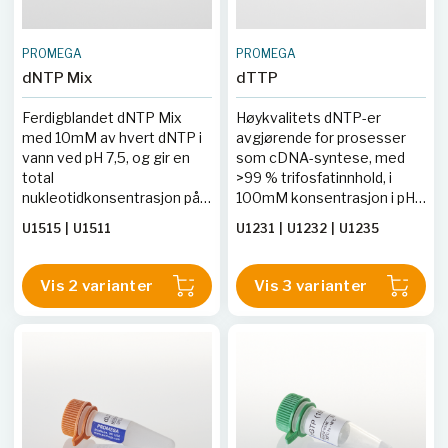
PROMEGA
PROMEGA
dNTP Mix
dTTP
Ferdigblandet dNTP Mix
Høykvalitets dNTP-er
med 10mM av hvert dNTP i
avgjørende for prosesser
vann ved pH 7,5, og gir en
som cDNA-syntese, med
total
>99 % trifosfatinnhold, i
nukleotidkonsentrasjon på
100mM konsentrasjon i pH
40mM.
7,5 vann.
U1515
|
U1511
U1231
|
U1232
|
U1235
Vis 2 varianter
Vis 3 varianter