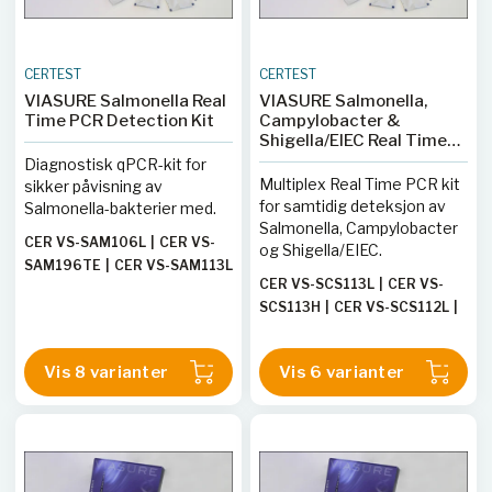
NCO296T
|
CER VS-NCO213H
CERTEST
CERTEST
VIASURE Salmonella Real
VIASURE Salmonella,
Time PCR Detection Kit
Campylobacter &
Shigella/EIEC Real Time
PCR Detection Kit
Diagnostisk qPCR-kit for
Multiplex Real Time PCR kit
sikker påvisning av
for samtidig deteksjon av
Salmonella-bakterier med.
Salmonella, Campylobacter
CER VS-SAM106L
|
CER VS-
og Shigella/EIEC.
SAM196TE
|
CER VS-SAM113L
CER VS-SCS113L
|
CER VS-
|
CER VS-SAM113H
|
CER VS-
SCS113H
|
CER VS-SCS112L
|
SAM106H
|
CER VS-SAM112L
CER VS-SCS106L
|
CER VS-
|
CER VS-SAM196T
|
CER VS-
SCS112H
|
CER VS-SCS106H
SAM112H
Vis 8 varianter
Vis 6 varianter