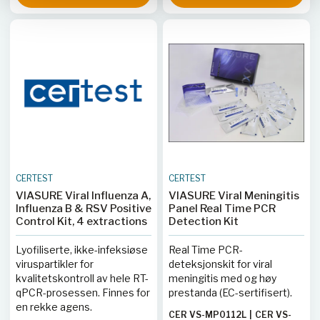
VAN106H
|
CER VS-VAN112L
|
CHA196T
|
CER VS-CHA113L
CER VS-VAN172
CERTEST
CERTEST
VIASURE Viral Influenza A,
VIASURE Viral Meningitis
Influenza B & RSV Positive
Panel Real Time PCR
Control Kit, 4 extractions
Detection Kit
Lyofiliserte, ikke-infeksiøse
Real Time PCR-
viruspartikler for
deteksjonskit for viral
kvalitetskontroll av hele RT-
meningitis med og høy
qPCR-prosessen. Finnes for
prestanda (EC-sertifisert).
en rekke agens.
CER VS-MP0112L
|
CER VS-