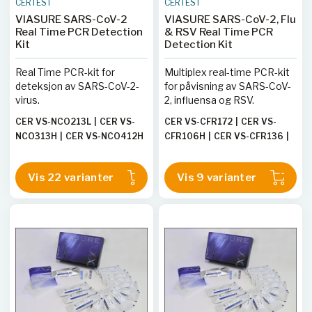
CERTEST
CERTEST
VIASURE SARS-CoV-2
VIASURE SARS-CoV-2, Flu
Real Time PCR Detection
& RSV Real Time PCR
Kit
Detection Kit
Real Time PCR-kit for
Multiplex real-time PCR-kit
deteksjon av SARS-CoV-2-
for påvisning av SARS-CoV-
virus.
2, influensa og RSV.
CER VS-NCO213L
|
CER VS-
CER VS-CFR172
|
CER VS-
NCO313H
|
CER VS-NCO412H
CFR106H
|
CER VS-CFR136
|
|
CER VS-NCO206L
|
CER VS-
CER VS-CFR113H
|
CER VS-
NCO212H
|
CER VS-NCO412L
CFR106L
|
CER VS-CFR112L
|
Vis 22 varianter
Vis 9 varianter
|
CER VS-NCO296TE
|
CER
CER VS-CFR196T
|
CER VS-
VS-NCO313L
|
CER VS-
CFR113L
|
CER VS-CFR112H
NCO306H
|
CER VS-NCO306L
|
CER VS-NCO396T
|
CER VS-
NCO212L
|
CER VS-NCO312L
|
CER VS-NCO406L
|
CER VS-
NCO206H
|
CER VS-NCO312H
|
CER VS-NCO413L
|
CER VS-
NCO413H
|
CER VS-NCO406H
|
CER VS-NCO496T
|
CER VS-