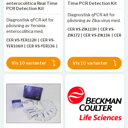
enterocolitica Real Time
Time PCR Detection Kit
PCR Detection Kit
Diagnostisk qPCR-kit for
Diagnostisk qPCR-kit for
påvisning av Zika-virus med.
påvisning av Yersinia
CER VS-ZIK113H
|
CER VS-
enterocolitica med.
ZIK172
|
CER VS-ZIK136
|
CER
CER VS-YER112H
|
CER VS-
VS-ZIK112L
|
CER VS-ZIK106L
YER106H
|
CER VS-YER136
|
|
CER VS-ZIK113L
|
CER VS-
CER VS-YER113L
|
CER VS-
ZIK112H
|
CER VS-ZIK196TE
|
YER172
|
CER VS-YER106L
|
CER VS-ZIK106H
|
CER VS-
Vis 10 varianter
Vis 10 varianter
CER VS-YER112L
|
CER VS-
ZIK196T
YER196TE
|
CER VS-YER196T
|
CER VS-YER113H