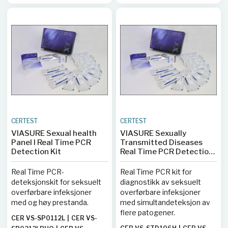
SAV106H
CERTEST
CERTEST
VIASURE Sexual health
VIASURE Sexually
Panel I Real Time PCR
Transmitted Diseases
Detection Kit
Real Time PCR Detection
Kit
Real Time PCR-
Real Time PCR kit for
deteksjonskit for seksuelt
diagnostikk av seksuelt
overførbare infeksjoner
overførbare infeksjoner
med og høy prestanda.
med simultandeteksjon av
flere patogener.
CER VS-SP0112L
|
CER VS-