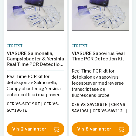
CERTEST
CERTEST
VIASURE Salmonella,
VIASURE Sapovirus Real
Campylobacter & Yersinia
Time PCR Detection Kit
Real Time PCR Detection
Kit
Real Time PCR kit for
Real Time PCR kit for
deteksjon av sapovirus i
deteksjon av Salmonella,
fecesprøver med reverse
Campylobacter og Yersinia
transcriptase og
enterocolitica i matprøver.
fluorescens-probe.
CER VS-SCY196T
|
CER VS-
CER VS-SAV196TE
|
CER VS-
SCY196TE
SAV106L
|
CER VS-SAV112L
|
CER VS-SAV112H
|
CER VS-
SAV196T
|
CER VS-SAV113L
|
Vis 2 varianter
Vis 8 varianter
CER VS-SAV113H
|
CER VS-