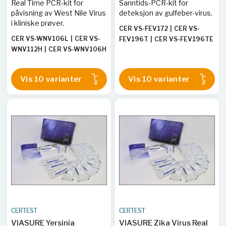
Real Time PCR-kit for
Sanntids-PCR-kit for
påvisning av West Nile Virus
deteksjon av gulfeber-virus.
i kliniske prøver.
CER VS-FEV172
|
CER VS-
CER VS-WNV106L
|
CER VS-
FEV196T
|
CER VS-FEV196TE
WNV112H
|
CER VS-WNV106H
|
CER VS-FEV136
|
CER VS-
|
CER VS-WNV113H
|
CER VS-
FEV106H
|
CER VS-FEV113L
|
WNV196T
|
CER VS-WNV172
|
CER VS-FEV112L
|
CER VS-
Vis 10 varianter
Vis 10 varianter
CER VS-WNV113L
|
CER VS-
FEV106L
|
CER VS-FEV113H
|
WNV136
|
CER VS-
CER VS-FEV112H
WNV196TE
|
CER VS-
WNV112L
CERTEST
CERTEST
VIASURE Yersinia
VIASURE Zika Virus Real