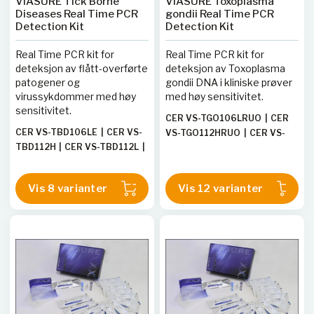
VIASURE Tick Borne
VIASURE Toxoplasma
Diseases Real Time PCR
gondii Real Time PCR
Detection Kit
Detection Kit
Real Time PCR kit for
Real Time PCR kit for
deteksjon av flått-overførte
deteksjon av Toxoplasma
patogener og
gondii DNA i kliniske prøver
virussykdommer med høy
med høy sensitivitet.
sensitivitet.
CER VS-TGO106LRUO
|
CER
CER VS-TBD106LE
|
CER VS-
VS-TGO112HRUO
|
CER VS-
TBD112H
|
CER VS-TBD112L
|
TGO106HRUO
|
CER VS-
CER VS-TBD106H
|
CER VS-
TGO113HRUO
|
CER VS-
TBD148TE
|
CER VS-
TGO112LRUO
|
CER VS-
Vis 8 varianter
Vis 12 varianter
TBD112LE
|
CER VS-TBD106L
TGO113L
|
CER VS-TGO106L
|
|
CER VS-TBD148T
CER VS-TGO112H
|
CER VS-
TGO112L
|
CER VS-TGO106H
|
CER VS-TGO113LRUO
|
CER
VS-TGO196TRUO