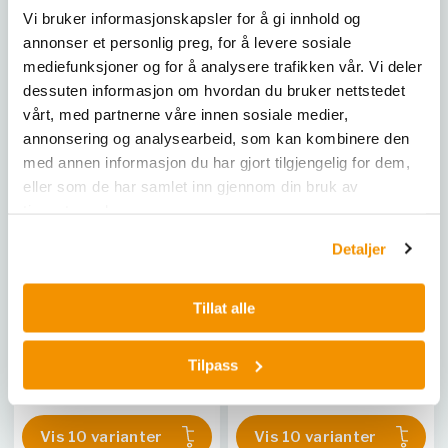
Vi bruker informasjonskapsler for å gi innhold og
annonser et personlig preg, for å levere sosiale
mediefunksjoner og for å analysere trafikken vår. Vi deler
dessuten informasjon om hvordan du bruker nettstedet
vårt, med partnerne våre innen sosiale medier,
annonsering og analysearbeid, som kan kombinere den
med annen informasjon du har gjort tilgjengelig for dem,
CERTEST
CERTEST
eller som de har samlet inn gjennom din bruk av
VIASURE Trypanosoma
VIASURE Vancomycin
cruzi Real Time PCR
resistance Real Time PCR
tjenestene deres.
Detection Kit
Detection Kit
Detaljer
Real-time PCR-kit for
Real Time PCR-kit for
påvisning av Trypanosoma
påvisning og differensiering
cruzi og Chagas-sykdom.
av vancomycin-resistente
Tillat alle
enterokokker.
CER VS-CHA136
|
CER VS-
CER VS-VAN136
|
CER VS-
CHA196TE
|
CER VS-
Tilpass
VAN196TE
|
CER VS-VAN112H
CHA106L
|
CER VS-CHA113H
|
|
CER VS-VAN106L
|
CER VS-
CER VS-CHA106H
|
CER VS-
VAN113L
|
CER VS-VAN196T
|
CHA112H
|
CER VS-CHA172
|
Vis 10 varianter
Vis 10 varianter
CER VS-VAN113H
|
CER VS-
CER VS-CHA112L
|
CER VS-