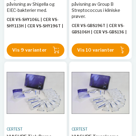
påvisning av Shigella og
påvisning av Group B
EIEC-bakterier med.
Streptococcus i kliniske
prøver.
CER VS-SHY106L
|
CER VS-
CER VS-GBS196T
|
CER VS-
SHY113H
|
CER VS-SHY196T
|
GBS106H
|
CER VS-GBS136
|
CER VS-SHY106H
|
CER VS-
CER VS-GBS112L
|
CER VS-
SHY113L
|
CER VS-SHY172
|
GBS196TE
|
CER VS-GBS172
|
CER VS-SHY112L
|
CER VS-
Vis 9 varianter
Vis 10 varianter
CER VS-GBS113H
|
CER VS-
SHY112H
|
CER VS-SHY136
GBS113L
|
CER VS-GBS112H
|
CER VS-GBS106L
CERTEST
CERTEST