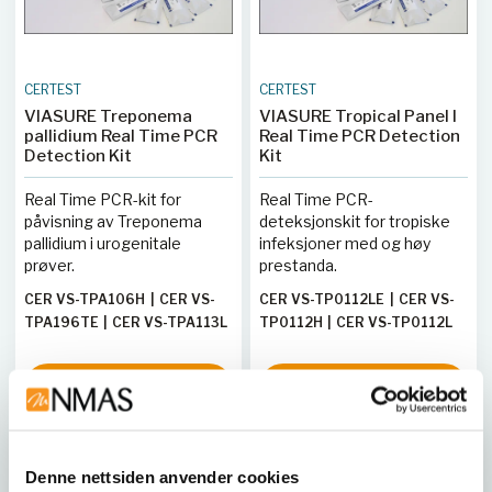
CERTEST
CERTEST
VIASURE Treponema
VIASURE Tropical Panel I
pallidium Real Time PCR
Real Time PCR Detection
Detection Kit
Kit
Real Time PCR-kit for
Real Time PCR-
påvisning av Treponema
deteksjonskit for tropiske
pallidium i urogenitale
infeksjoner med og høy
prøver.
prestanda.
CER VS-TPA106H
|
CER VS-
CER VS-TP0112LE
|
CER VS-
TPA196TE
|
CER VS-TPA113L
TP0112H
|
CER VS-TP0112L
|
CER VS-TPA113H
|
CER VS-
TPA136
|
CER VS-TPA112H
|
Vis 10 varianter
Vis 3 varianter
CER VS-TPA196T
|
CER VS-
TPA172
|
CER VS-TPA106L
|
CER VS-TPA112L
Denne nettsiden anvender cookies