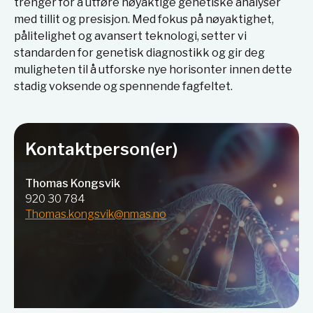
trenger for å utføre nøyaktige genetiske analyser
med tillit og presisjon. Med fokus på nøyaktighet,
pålitelighet og avansert teknologi, setter vi
standarden for genetisk diagnostikk og gir deg
muligheten til å utforske nye horisonter innen dette
stadig voksende og spennende fagfeltet.
Kontaktperson(er)
Thomas Kongsvik
920 30 784
Thomas.kongsvik@nmas.no