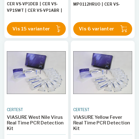
CER VS-VP1DEB
|
CER VS-
MP0112HRUO
|
CER VS-
VP1SWT
|
CER VS-VP1ABR
|
MP0112LERUO
|
CER VS-
CER VS-VP1SUK
|
CER VS-
MP0112LRUO
|
CER VS-
VP1SSA
|
CER VS-VP1CHI
|
MP0112HERUO
|
CER VS-
Vis 15 varianter
Vis 6 varianter
CER VS-VP1NCO
|
CER VS-
MP0112H
VP1YIB
|
CER VS-VP1DTTRUO
|
CER VS-VP1CHTRUO
|
CER
VS-VP1SDL
|
CER VS-VP1YIA
|
CER VS-VP1WNTRUO
|
CER
VS-VP1SBR
|
CER VS-
VP1ZIKRUO
CERTEST
CERTEST
VIASURE West Nile Virus
VIASURE Yellow Fever
Real Time PCR Detection
Real Time PCR Detection
Kit
Kit