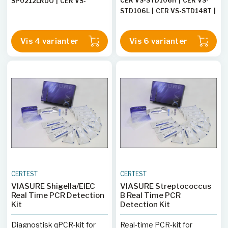
CER VS-STD106H
|
CER VS-
SP0212LRUO
|
CER VS-
STD106L
|
CER VS-STD148T
|
SP0112H
|
CER VS-
CER VS-STD112L
|
CER VS-
SP0212HRUO
STD112H
|
CER VS-STD148TE
Vis 4 varianter
Vis 6 varianter
CERTEST
CERTEST
VIASURE Shigella/EIEC
VIASURE Streptococcus
Real Time PCR Detection
B Real Time PCR
Kit
Detection Kit
Diagnostisk qPCR-kit for
Real-time PCR-kit for