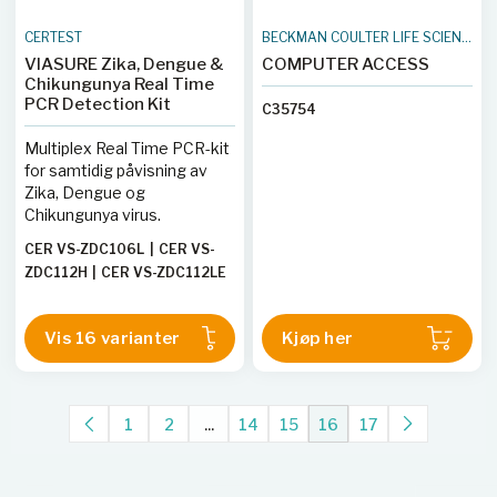
CERTEST
BECKMAN COULTER LIFE SCIENCES
VIASURE Zika, Dengue &
COMPUTER ACCESS
Chikungunya Real Time
PCR Detection Kit
C35754
Multiplex Real Time PCR-kit
for samtidig påvisning av
Zika, Dengue og
Chikungunya virus.
CER VS-ZDC106L
|
CER VS-
ZDC112H
|
CER VS-ZDC112LE
|
CER VS-ZDC106LE
|
CER VS-
ZDC106H
|
CER VS-ZDC113LE
Vis 16 varianter
Kjøp her
|
CER VS-ZDC106HE
|
CER
VS-ZDC136
|
CER VS-
ZDC196T
|
CER VS-ZDC172
|
CER VS-ZDC113H
|
CER VS-
1
2
...
14
15
16
17
ZDC113L
|
CER VS-ZDC113HE
|
CER VS-ZDC112HE
|
CER VS-
ZDC196TE
|
CER VS-ZDC112L