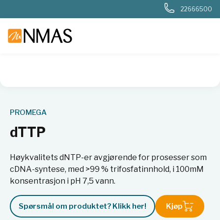
22666500
NMAS hjem
Produkter
Livsvitenskap
Molekylærbiologi
PROMEGA
dTTP
Høykvalitets dNTP-er avgjørende for prosesser som
cDNA-syntese, med >99 % trifosfatinnhold, i 100mM
konsentrasjon i pH 7,5 vann.
Spørsmål om produktet? Klikk her!
Kjøp