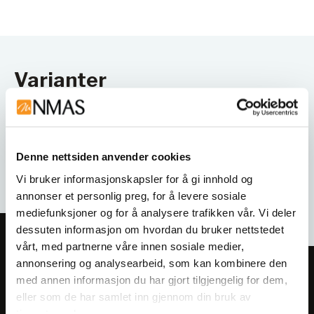
Varianter
Denne nettsiden anvender cookies
Vi bruker informasjonskapsler for å gi innhold og
annonser et personlig preg, for å levere sosiale
mediefunksjoner og for å analysere trafikken vår. Vi deler
dessuten informasjon om hvordan du bruker nettstedet
vårt, med partnerne våre innen sosiale medier,
annonsering og analysearbeid, som kan kombinere den
Meld deg på vårt nyhetsbrev!
med annen informasjon du har gjort tilgjengelig for dem,
Få informasjon om produkter,
eller som de har samlet inn gjennom din bruk av
tjenestene deres.